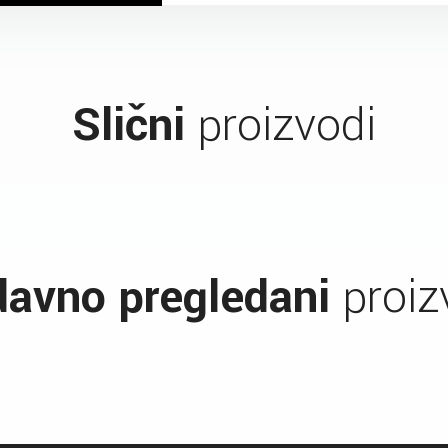
Slični
proizvodi
avno pregledani
proiz