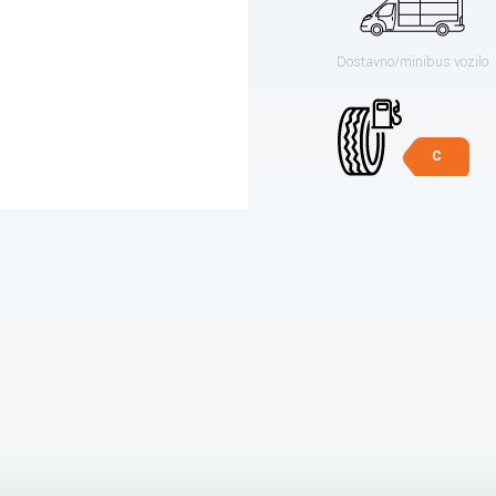
Dostavno/minibus vozilo
C