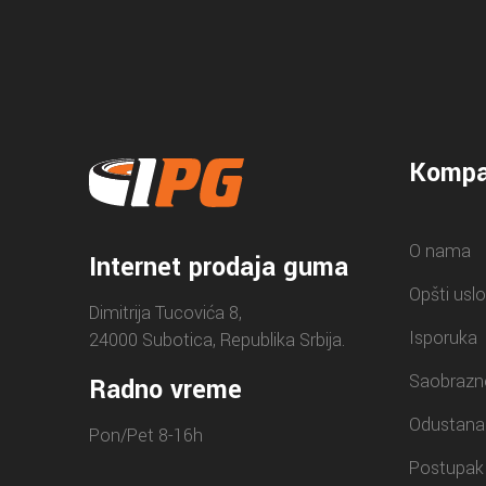
Kompa
O nama
Internet prodaja guma
Opšti uslo
Dimitrija Tucovića 8,
Isporuka
24000 Subotica, Republika Srbija.
Saobrazn
Radno vreme
Odustana
Pon/Pet 8-16h
Postupak 