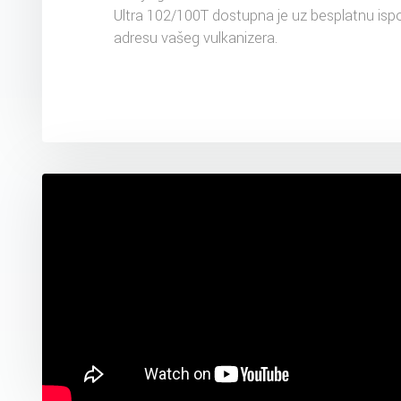
Ultra 102/100T dostupna je uz besplatnu isp
adresu vašeg vulkanizera.