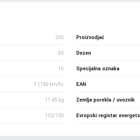
205
Proizvodjač
65
Dezen
15
Specijalna oznaka
T (190 km/h)
EAN
11.45 kg
Zemlja porekla / uvoznik
102/100
Evropski registar energet