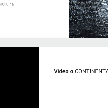
oruku na
Video o
CONTINENTAL