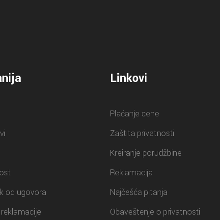
nija
Linkovi
Plaćanje cene
vi
Zaštita privatnosti
Kreiranje porudžbine
ost
Reklamacija
k od ugovora
Najčešća pitanja
reklamacije
Obaveštenje o privatnosti