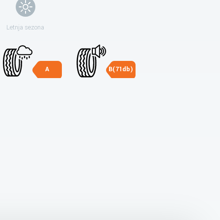
Letnja sezona
A
B(71db)