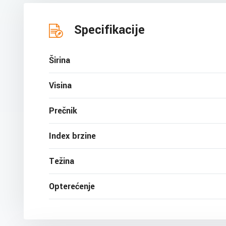
Specifikacije
Širina
Visina
Prečnik
Index brzine
Težina
Opterećenje