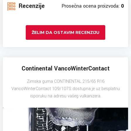
Recenzije
Prosečna ocena proizvoda:
0
ŽELIM DA OSTAVIM RECENZIJU
Continental VancoWinterContact
Zimska guma CONTINENTAL 215/65 R16
VancoWinterContact 109/107S dostupna je uz besplatnu
isporuku na adresu vašeg vulkanizera.