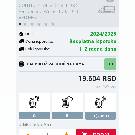
CONTINENTAL 215/65 R16C
VanContact Winter 109/107R
8PR M+S
0
2024/2025
DOT:
Besplatna isporuka
Cena isporuke:
1-2 radna dana
Rok isporuke:
RASPOLOŽIVA KOLIČINA GUMA
10+
19.604 RSD
sa PDV-om
C
B
B(73dB)
Odaberite količinu
-
+