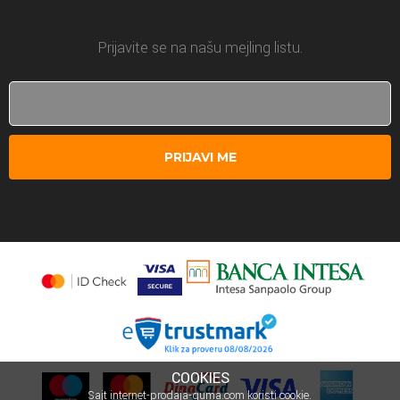
Prijavite se na našu mejling listu.
PRIJAVI ME
COOKIES
Sajt internet-prodaja-guma.com koristi cookie.