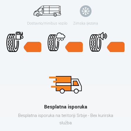
Dostavno/minibus vozilo
Zimska sezona
Besplatna isporuka
Besplatna isporuka na teritoriji Srbije - Bex kurirska
služba