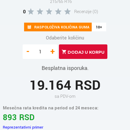
215/65 R16
0
Recenzije (0)
RASPOLOŽIVA KOLIČINA GUMA
10+
Odaberite količinu
-
+
Besplatna isporuka.
19.164 RSD
sa PDV-om
Mesečna rata kredita na period od 24 meseca:
893 RSD
Reprezentativni primer