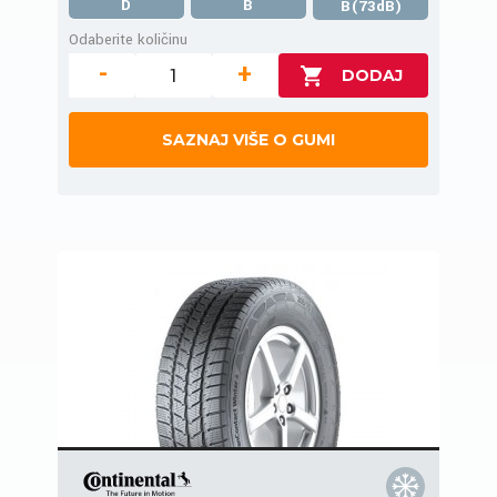
D
B
B(73dB)
Odaberite količinu
-
+
SAZNAJ VIŠE O GUMI