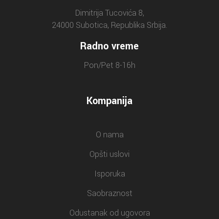
Dimitrija Tucovića 8,
24000 Subotica, Republika Srbija.
Radno vreme
Pon/Pet 8-16h
Kompanija
O nama
Opšti uslovi
Isporuka
Saobraznost
Odustanak od ugovora