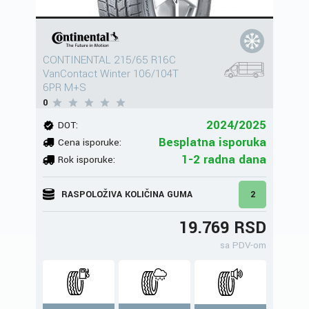
CONTINENTAL 215/65 R16C
VanContact Winter 106/104T
6PR M+S
0
2024/2025
DOT:
Besplatna isporuka
Cena isporuke:
1-2 radna dana
Rok isporuke:
RASPOLOŽIVA KOLIČINA GUMA
2
19.769 RSD
sa PDV-om