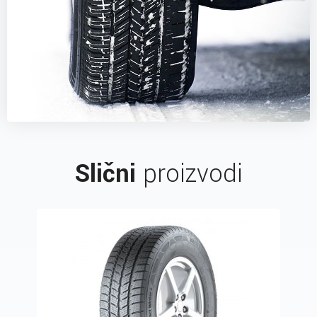
Slični
proizvodi