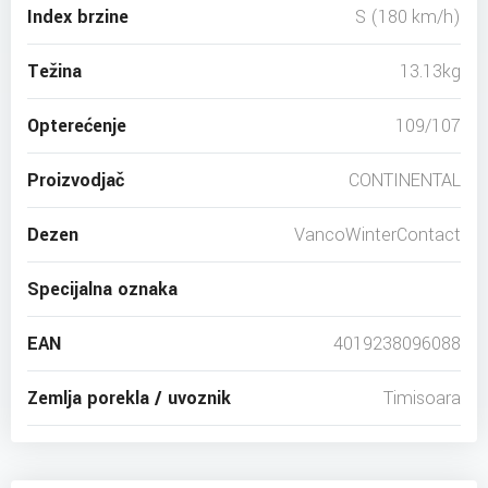
Index brzine
S (180 km/h)
Težina
13.13kg
Opterećenje
109/107
Proizvodjač
CONTINENTAL
Dezen
VancoWinterContact
Specijalna oznaka
EAN
4019238096088
Zemlja porekla / uvoznik
Timisoara