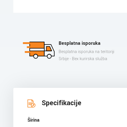
Besplatna isporuka
Besplatna isporuka na teritoriji
Srbije - Bex kurirska služba
Specifikacije
Širina