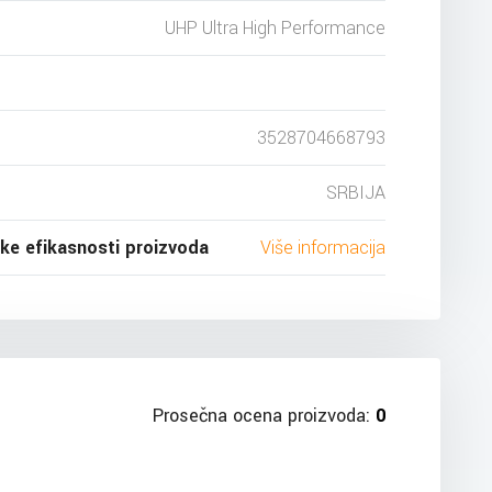
UHP Ultra High Performance
3528704668793
SRBIJA
ske efikasnosti proizvoda
Više informacija
Prosečna ocena proizvoda:
0