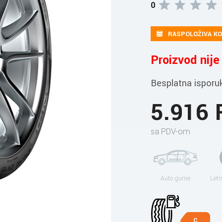
0
RASPOLOŽIVA KO
Proizvod nij
Besplatna isporu
5.916
sa PDV-om
Auto gume
Letn
C