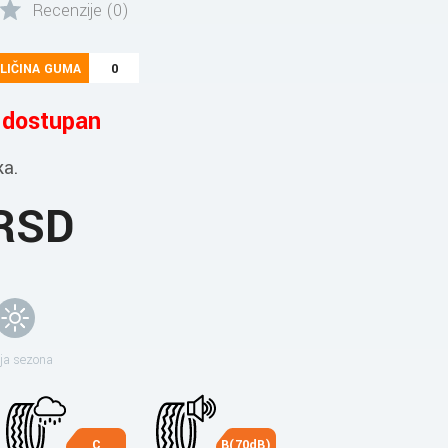
Recenzije (0)
LIČINA GUMA
0
e dostupan
ka.
 RSD
ja sezona
C
B(70dB)