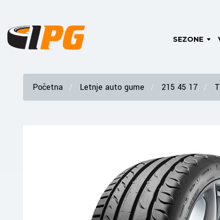
SEZONE
Početna
Letnje auto gume
215 45 17
T