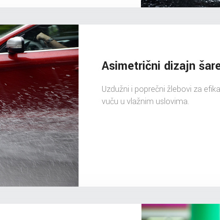
Asimetrični dizajn šar
Uzdužni i poprečni žlebovi za e
vuču u vlažnim uslovima.