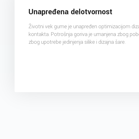
Unapređena delotvornost
Životni vek gume je unapređen optimizacijom diza
kontakta. Potrošnja goriva je umanjena zbog pobol
zbog upotrebe jedinjenja silike i dizajna šare.