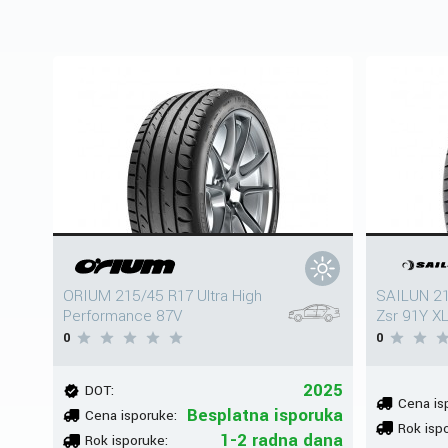
ORIUM 215/45 R17 Ultra High
SAILUN 21
Performance 87V
Zsr 91Y X
0
0
2025
DOT:
Cena is
Besplatna isporuka
Cena isporuke:
Rok isp
1-2 radna dana
Rok isporuke: