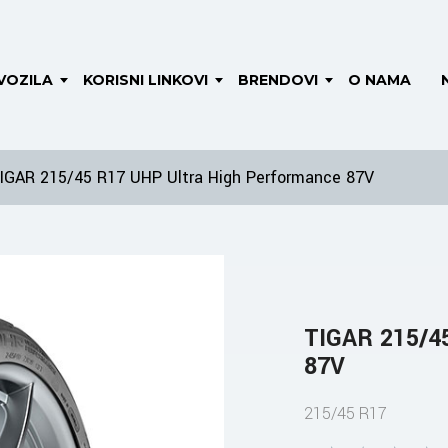
VOZILA
KORISNI LINKOVI
BRENDOVI
O NAMA
IGAR 215/45 R17 UHP Ultra High Performance 87V
TIGAR 215/4
87V
215/45 R17