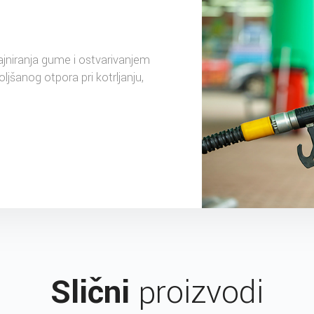
jniranja gume i ostvarivanjem
jšanog otpora pri kotrljanju,
Slični
proizvodi