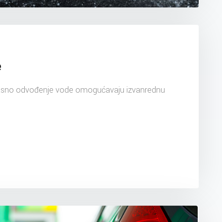
e
fikasno odvođenje vode omogućavaju izvanrednu