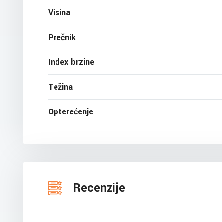
Visina
Prečnik
Index brzine
Težina
Opterećenje
Recenzije