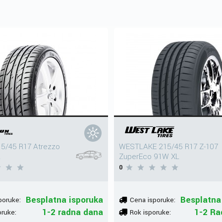
5/45 R17 Atrezzo
WESTLAKE 215/45 R17 Z-107
L
ZuperEco 91W XL
0
Besplatna isporuka
Besplatna
poruke:
Cena isporuke:
1-2 radna dana
1-2 Ra
oruke:
Rok isporuke: