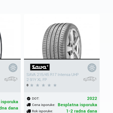
SAVA 215/45 R17 Intensa UHP
2 91Y XL FP
0
2022
DOT:
 isporuka
Besplatna isporuka
Cena isporuke:
dna dana
1-2 radna dana
Rok isporuke: