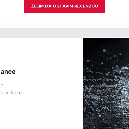
ŽELIM DA OSTAVIM RECENZIJU
mance
gh
isporuku na