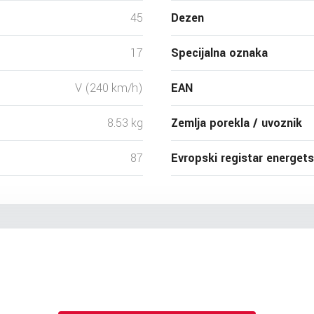
45
Dezen
17
Specijalna oznaka
V (240 km/h)
EAN
8.53 kg
Zemlja porekla / uvoznik
87
Evropski registar energet