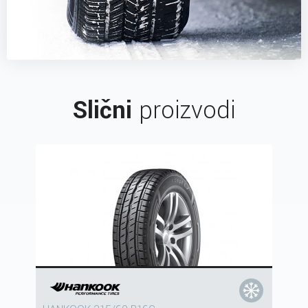
Slični
proizvodi