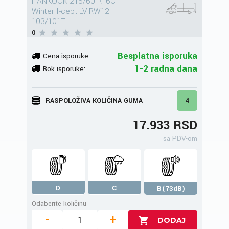
HANKOOK 215/60 R16C
Winter I-cept LV RW12
103/101T
0
Besplatna isporuka
Cena isporuke:
1-2 radna dana
Rok isporuke:
RASPOLOŽIVA KOLIČINA GUMA
4
17.933 RSD
sa PDV-om
D
C
B(73dB)
Odaberite količinu
-
+