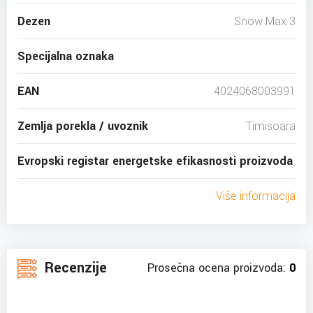
Dezen
Snow Max 3
Specijalna oznaka
EAN
4024068003991
Zemlja porekla / uvoznik
Timisoara
Evropski registar energetske efikasnosti proizvoda
Više informacija
Recenzije
Prosečna ocena proizvoda:
0