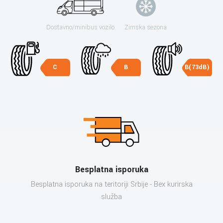
Dostavno/minibus vozilo
Zimska sezona
C
B
B(73dB)
Besplatna isporuka
Besplatna isporuka na teritoriji Srbije - Bex kurirska
služba