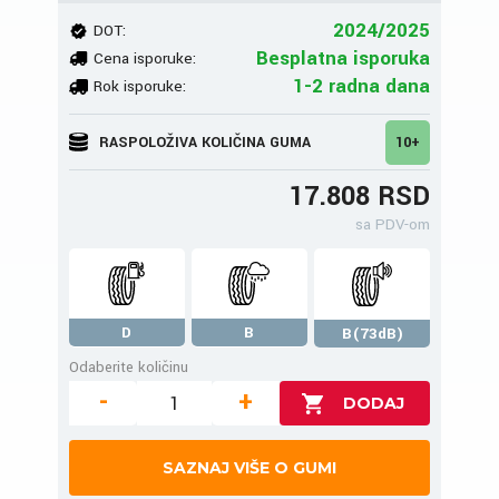
2024/2025
DOT:
Besplatna isporuka
Cena isporuke:
1-2 radna dana
Rok isporuke:
RASPOLOŽIVA KOLIČINA GUMA
10+
17.808 RSD
sa PDV-om
D
B
B(73dB)
Odaberite količinu
-
+
SAZNAJ VIŠE O GUMI