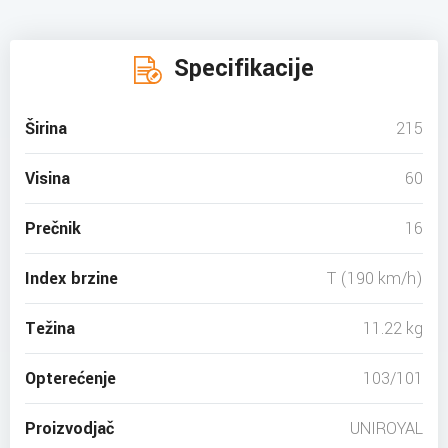
Specifikacije
Širina
215
Visina
60
Prečnik
16
Index brzine
T (190 km/h)
Težina
11.22 kg
Opterećenje
103/101
Proizvodjač
UNIROYAL