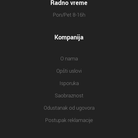
Radno vreme
Pon/Pet 8-16h
Kompanija
O nama
Opšti uslovi
Isporuka
Saobraznost
Odustanak od ugovora
Postupak reklamacije