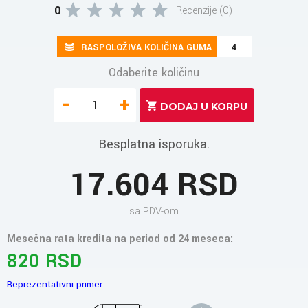
0
Recenzije (0)
RASPOLOŽIVA KOLIČINA GUMA
4
Odaberite količinu
-
+
Besplatna isporuka.
17.604 RSD
sa PDV-om
Mesečna rata kredita na period od 24 meseca:
820 RSD
Reprezentativni primer