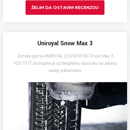
ŽELIM DA OSTAVIM RECENZIJU
Uniroyal Snow Max 3
Zimska guma UNIROYAL 215/60 R16C Snow Max 3
103/101T dostupna je uz besplatnu isporuku na adresu
vašeg vulkanizera.