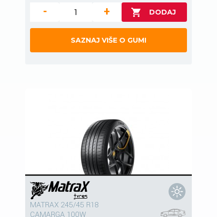
-
+
SAZNAJ VIŠE O GUMI
MATRAX 245/45 R18
CAMARGA 100W