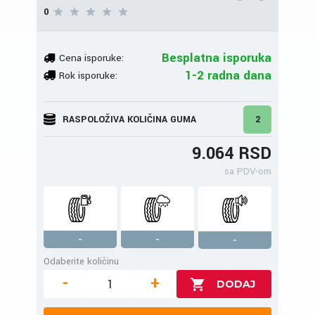
0
Besplatna isporuka
Cena isporuke:
1-2 radna dana
Rok isporuke:
RASPOLOŽIVA KOLIČINA GUMA
2
9.064 RSD
sa PDV-om
-
-
-
Odaberite količinu
-
+