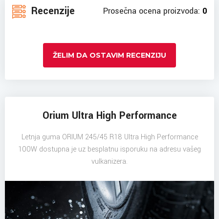
Recenzije
Prosečna ocena proizvoda:
0
ŽELIM DA OSTAVIM RECENZIJU
Orium Ultra High Performance
Letnja guma ORIUM 245/45 R18 Ultra High Performance
100W dostupna je uz besplatnu isporuku na adresu vašeg
vulkanizera.