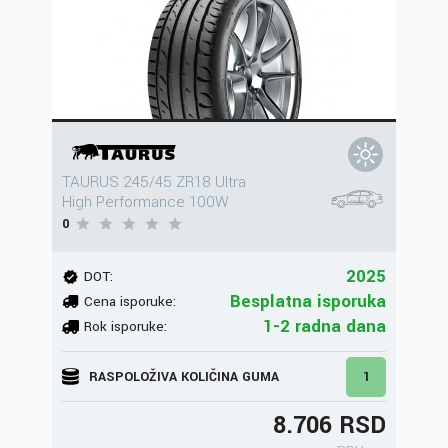
TAURUS 245/45 ZR18 Ultra
High Performance 100W
0
2025
DOT:
Besplatna isporuka
Cena isporuke:
1-2 radna dana
Rok isporuke:
RASPOLOŽIVA KOLIČINA GUMA
1
8.706 RSD