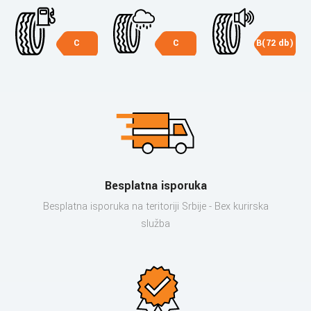
C
C
B(72 db)
Besplatna isporuka
Besplatna isporuka na teritoriji Srbije - Bex kurirska
služba