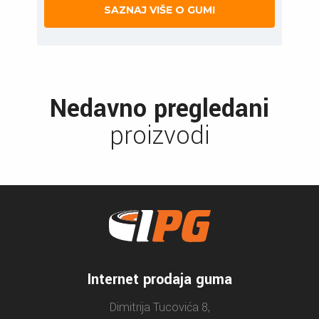
SAZNAJ VIŠE O GUMI
Nedavno pregledani
proizvodi
Internet prodaja guma
Dimitrija Tucovića 8,