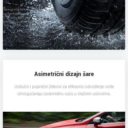
Asimetrični dizajn šare
Uzdužni i poprečni žlebovi za efikasno odvođenje vode
omogućavaju izvanrednu vuču u vlažnim uslovima.