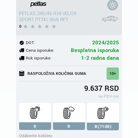
PETLAS 245/45 R18 VELOX
SPORT PT741 96W RFT
0
2024/2025
DOT:
Besplatna isporuka
Cena isporuke:
1-2 radna dana
Rok isporuke:
RASPOLOŽIVA KOLIČINA GUMA
10+
9.637 RSD
sa PDV-om
D
B
B(71dB)
Odaberite količinu