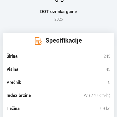
DOT oznaka gume
2025
Specifikacije
Širina
245
Visina
45
Prečnik
18
Index brzine
W (270 km/h)
Težina
109 kg