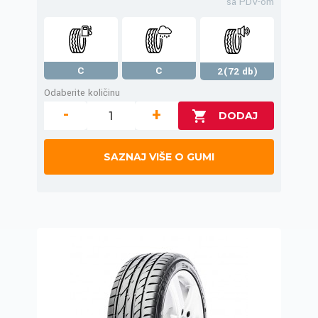
sa PDV-om
C
C
2(72 db)
Odaberite količinu
-
+
SAZNAJ VIŠE O GUMI