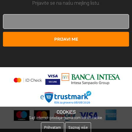
Prijavite se na našu mejling listu.
PRIJAVI ME
COOKIES
Sajt internet-prodaja-guma.com koristi cookie.
Prihvatam
Saznaj više