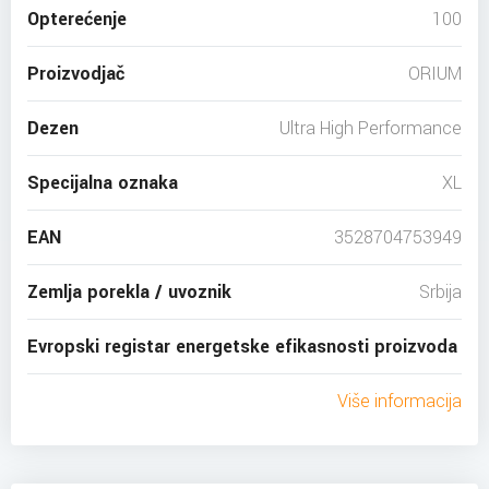
Opterećenje
100
Proizvodjač
ORIUM
Dezen
Ultra High Performance
Specijalna oznaka
XL
EAN
3528704753949
Zemlja porekla / uvoznik
Srbija
Evropski registar energetske efikasnosti proizvoda
Više informacija