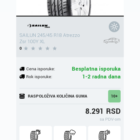
SAILUN 245/45 R18 Atrezzo
Zsr 100Y XL
0
Besplatna isporuka
Cena isporuke:
1-2 radna dana
Rok isporuke:
RASPOLOŽIVA KOLIČINA GUMA
10+
8.291 RSD
sa PDV-om