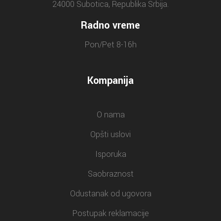
24000 Subotica, Republika Srbija.
Radno vreme
Pon/Pet 8-16h
Kompanija
O nama
Opšti uslovi
Isporuka
Saobraznost
Odustanak od ugovora
Postupak reklamacije