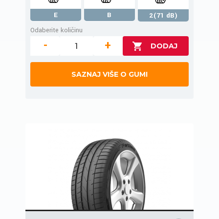
E
B
2(71 dB)
Odaberite količinu
-
+
SAZNAJ VIŠE O GUMI