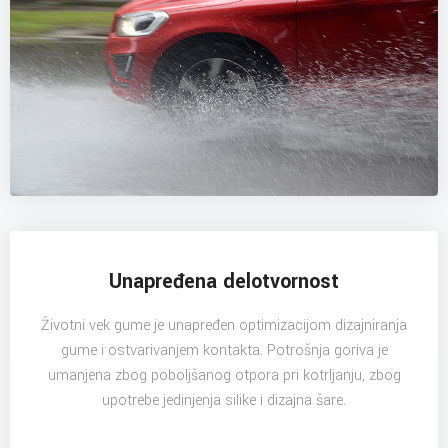
Unapređena delotvornost
Životni vek gume je unapređen optimizacijom dizajniranja
gume i ostvarivanjem kontakta. Potrošnja goriva je
umanjena zbog poboljšanog otpora pri kotrljanju, zbog
upotrebe jedinjenja silike i dizajna šare.