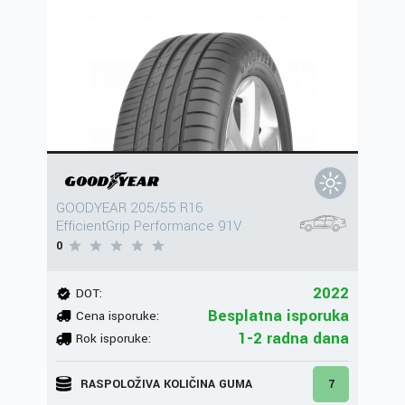
GOODYEAR 205/55 R16
EfficientGrip Performance 91V
0
2022
DOT:
Besplatna isporuka
Cena isporuke:
1-2 radna dana
Rok isporuke:
RASPOLOŽIVA KOLIČINA GUMA
7