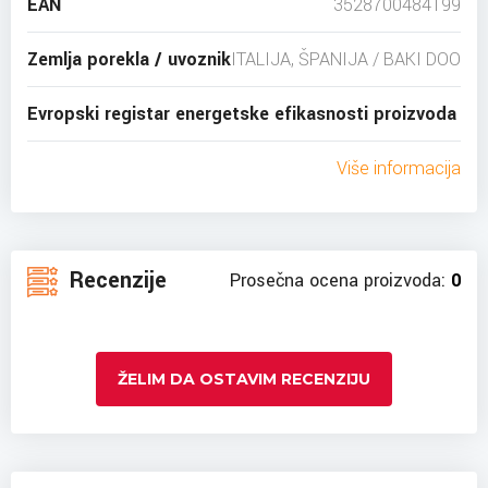
EAN
3528700484199
Zemlja porekla / uvoznik
ITALIJA, ŠPANIJA / BAKI DOO
Evropski registar energetske efikasnosti proizvoda
Više informacija
Recenzije
Prosečna ocena proizvoda:
0
ŽELIM DA OSTAVIM RECENZIJU