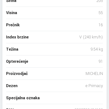
Širina
205
Visina
55
Prečnik
16
Index brzine
V (240 km/h)
Težina
9.54 kg
Opterećenje
91
Proizvodjač
MICHELIN
Dezen
e Primacy
Specijalna oznaka