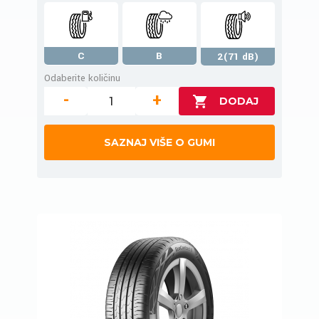
C
B
2(71 dB)
Odaberite količinu
-
+
SAZNAJ VIŠE O GUMI