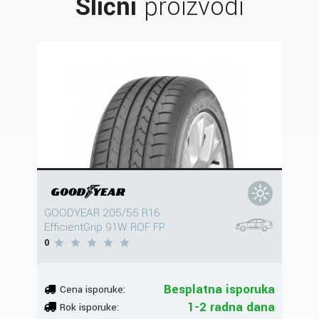
Slični
proizvodi
GOODYEAR 205/55 R16
EfficientGrip 91W ROF FP
0
Besplatna isporuka
Cena isporuke:
1-2 radna dana
Rok isporuke: