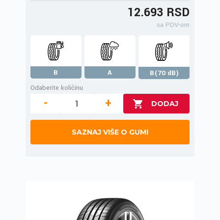
12.693 RSD
sa PDV-om
B
A
B(70 dB)
Odaberite količinu
-
+
SAZNAJ VIŠE O GUMI