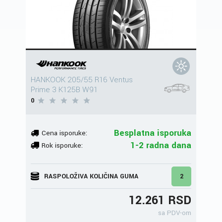
HANKOOK 205/55 R16 Ventus
Prime 3 K125B W91
0
Besplatna isporuka
Cena isporuke:
1-2 radna dana
Rok isporuke:
RASPOLOŽIVA KOLIČINA GUMA
2
12.261 RSD
sa PDV-om