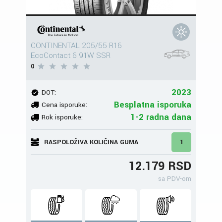
CONTINENTAL 205/55 R16
EcoContact 6 91W SSR
0
2023
DOT:
Besplatna isporuka
Cena isporuke:
1-2 radna dana
Rok isporuke:
RASPOLOŽIVA KOLIČINA GUMA
1
12.179 RSD
sa PDV-om