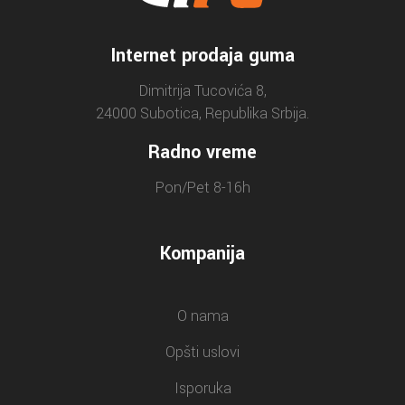
Internet prodaja guma
Dimitrija Tucovića 8,
24000 Subotica, Republika Srbija.
Radno vreme
Pon/Pet 8-16h
Kompanija
O nama
Opšti uslovi
Isporuka