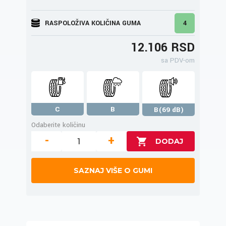
RASPOLOŽIVA KOLIČINA GUMA
4
12.106 RSD
sa PDV-om
C
B
B(69 dB)
Odaberite količinu
-
+
SAZNAJ VIŠE O GUMI