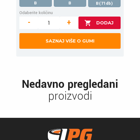
B
B
B(71db)
Odaberite količinu
-
+
SAZNAJ VIŠE O GUMI
Nedavno pregledani
proizvodi