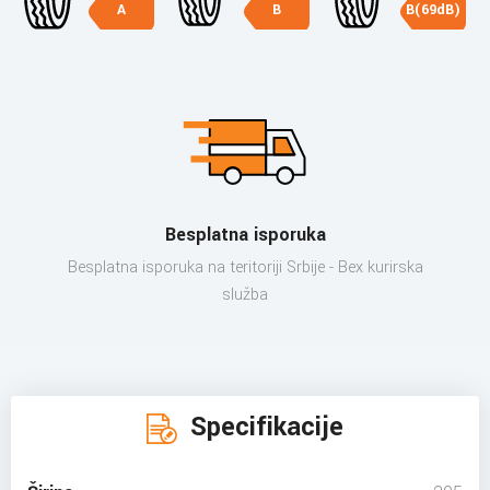
A
B
B(69dB)
Besplatna isporuka
Besplatna isporuka na teritoriji Srbije - Bex kurirska
služba
Specifikacije