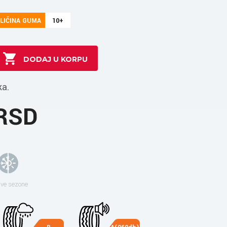
LIČINA GUMA
10+
ka.
 RSD
sve sezone