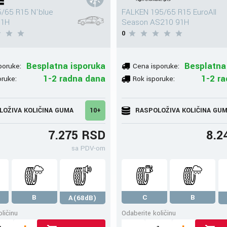
/65 R15 N'blue
FALKEN 195/65 R15 EuroAll
91H
Season AS210 91H
0
Besplatna isporuka
Besplatna
poruke:
Cena isporuke:
1-2 radna dana
1-2 r
oruke:
Rok isporuke:
LOŽIVA KOLIČINA GUMA
10+
RASPOLOŽIVA KOLIČINA GU
7.275 RSD
8.2
sa PDV-om
B
C
B
A(68dB)
ličinu
Odaberite količinu