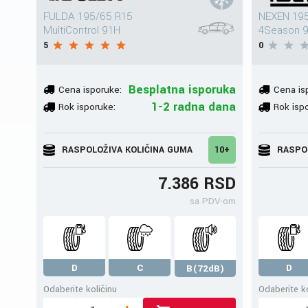
FULDA 195/65 R15
NEXEN 195
MultiControl 91H
4Season 
5
0
Besplatna isporuka
Cena isporuke:
Cena is
1-2 radna dana
Rok isporuke:
Rok isp
RASPOLOŽIVA KOLIČINA GUMA
10+
RASPO
7.386 RSD
sa PDV-om
D
C
D
B(72dB)
Odaberite količinu
Odaberite ko