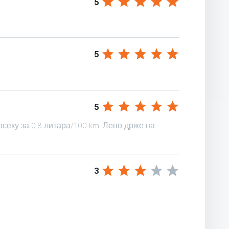
5
5
5
секу за 0.8 литара/100 km. Лепо држе на
3