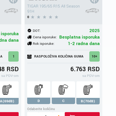
TIGAR 195/65 R15 All Season
91H
0
2025
DOT:
 isporuka
Besplatna isporuka
Cena isporuke:
adna dana
1-2 radna dana
Rok isporuke:
MA
1
RASPOLOŽIVA KOLIČINA GUMA
10+
48 RSD
6.763 RSD
sa PDV-om
sa PDV-om
D
C
A(69dB)
B(70dB)
Odaberite količinu