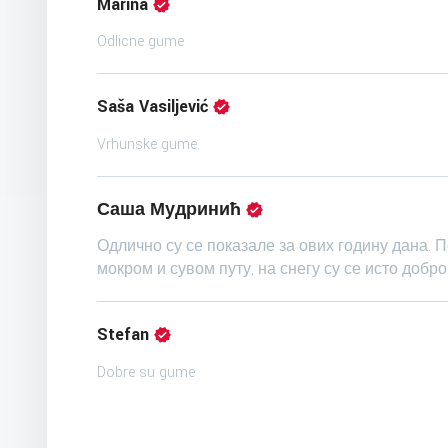
Marina
Odlicne gume
Saša Vasiljević
Vrhunske gume.
Саша Мудринић
Одлично су се показале за ових годину дана. 
мокром и сувом путу, на снегу су се исто добро
Stefan
Dobre su gume