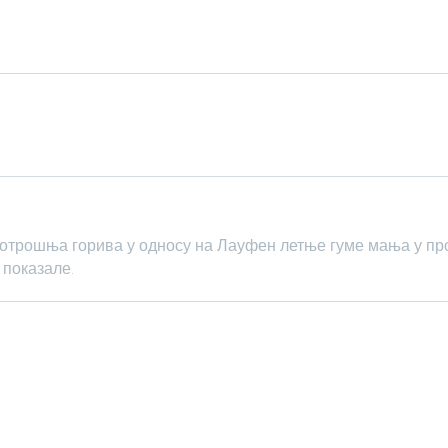
Потрошња горива у односу на Лауфен летње гуме мања у про
 показале.