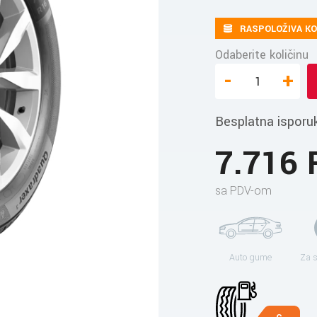
RASPOLOŽIVA KO
Odaberite količinu
-
+
Besplatna isporu
7.716
sa PDV-om
Auto gume
Za 