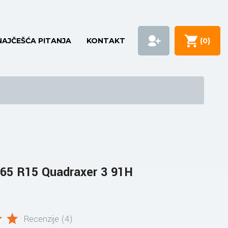
NAJČEŠĆA PITANJA
KONTAKT
(
0
)
65 R15 Quadraxer 3 91H
Recenzije (4)