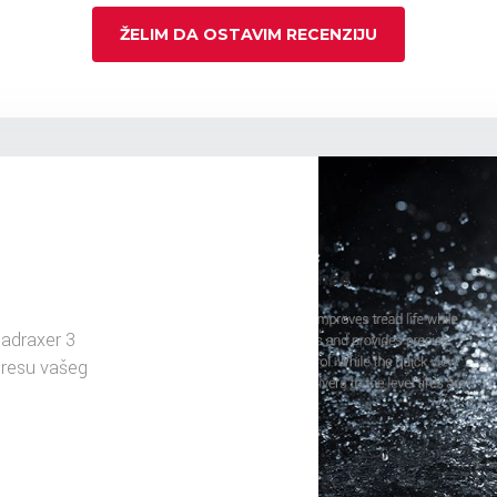
ŽELIM DA OSTAVIM RECENZIJU
adraxer 3
dresu vašeg