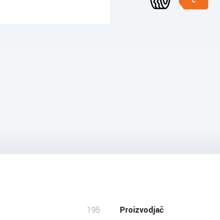
C
195
Proizvodjač