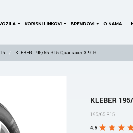
VOZILA
KORISNI LINKOVI
BRENDOVI
O NAMA
 15
KLEBER 195/65 R15 Quadraxer 3 91H
KLEBER 195/
195/65 R15
4.5