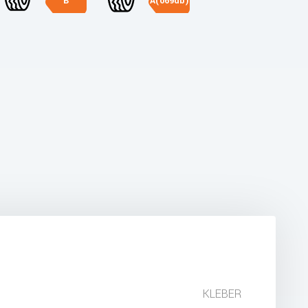
B
A(069db)
KLEBER