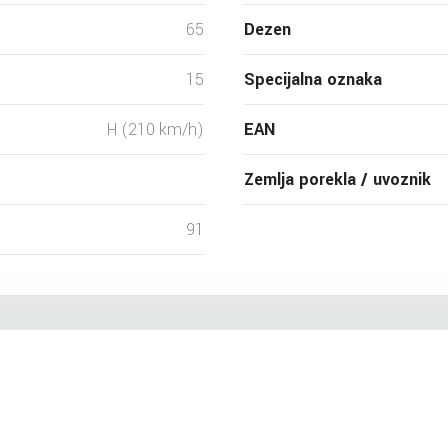
65
Dezen
15
Specijalna oznaka
H (210 km/h)
EAN
Zemlja porekla / uvoznik
91