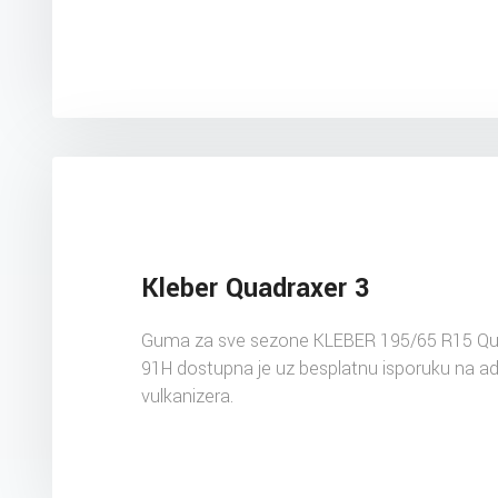
Kleber Quadraxer 3
Guma za sve sezone KLEBER 195/65 R15 Qu
91H dostupna je uz besplatnu isporuku na a
vulkanizera.