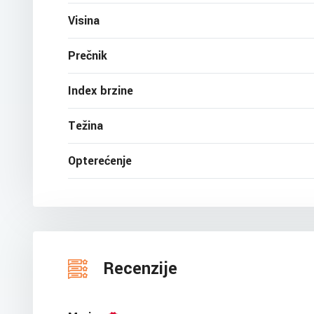
Visina
Prečnik
Index brzine
Težina
Opterećenje
Recenzije