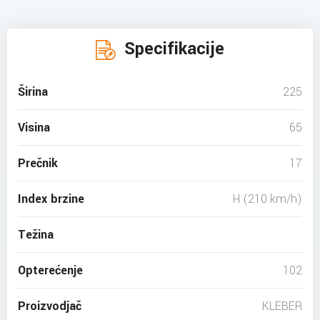
Specifikacije
Širina
225
Visina
65
Prečnik
17
Index brzine
H (210 km/h)
Težina
Opterećenje
102
Proizvodjač
KLEBER