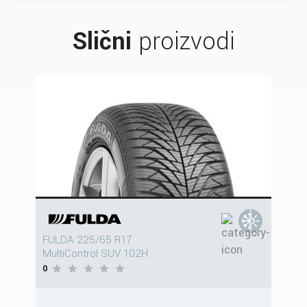
Slični
proizvodi
FULDA 225/65 R17
MultiControl SUV 102H
0