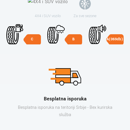
4X4 i SUV vozilo
Za sve sezone
C
B
A(069db)
Besplatna isporuka
Besplatna isporuka na teritoriji Srbije - Bex kurirska
služba