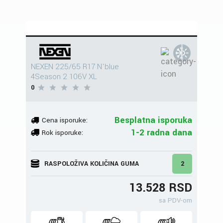
NEXEN 225/65 R17 N'blue
4Season 2 106V XL
0
Besplatna isporuka
Cena isporuke:
1-2 radna dana
Rok isporuke:
RASPOLOŽIVA KOLIČINA GUMA
2
13.528 RSD
sa PDV-om