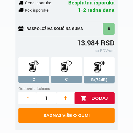
Besplatna isporuka
Cena isporuke:
1-2 radna dana
Rok isporuke:
RASPOLOŽIVA KOLIČINA GUMA
8
13.984 RSD
sa PDV-om
C
C
B(72dB)
Odaberite količinu
-
+
SAZNAJ VIŠE O GUMI