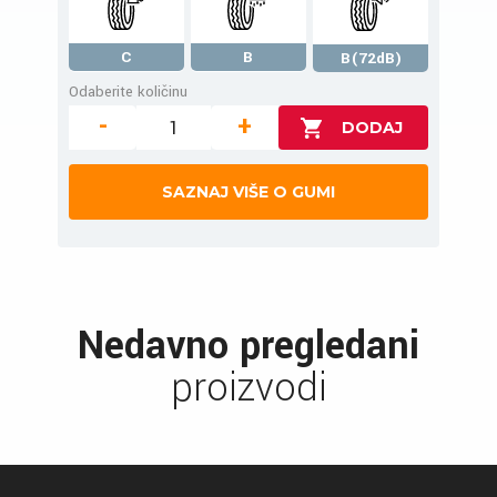
C
B
B(72dB)
Odaberite količinu
-
+
SAZNAJ VIŠE O GUMI
Nedavno pregledani
proizvodi