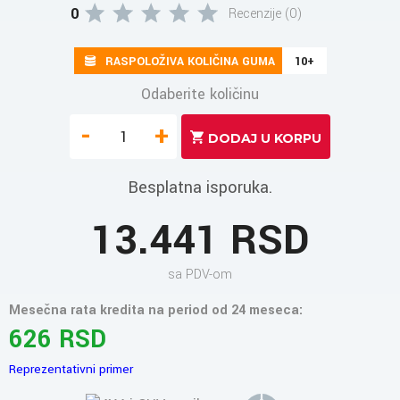
0
Recenzije (0)
RASPOLOŽIVA KOLIČINA GUMA
10+
Odaberite količinu
-
+
Besplatna isporuka.
13.441 RSD
sa PDV-om
Mesečna rata kredita na period od 24 meseca:
626 RSD
Reprezentativni primer