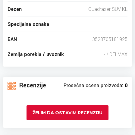
Dezen
Quadraxer SUV KL
Specijalna oznaka
EAN
3528705181925
Zemlja porekla / uvoznik
- / DELMAX
Recenzije
Prosečna ocena proizvoda:
0
ŽELIM DA OSTAVIM RECENZIJU