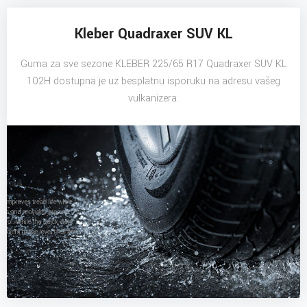
Kleber Quadraxer SUV KL
Guma za sve sezone KLEBER 225/65 R17 Quadraxer SUV KL
102H dostupna je uz besplatnu isporuku na adresu vašeg
vulkanizera.