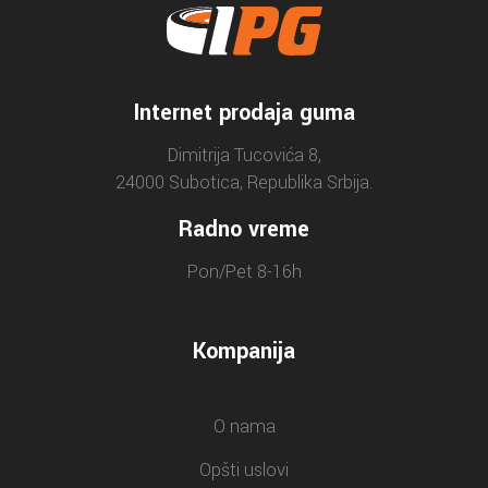
Internet prodaja guma
Dimitrija Tucovića 8,
24000 Subotica, Republika Srbija.
Radno vreme
Pon/Pet 8-16h
Kompanija
O nama
Opšti uslovi