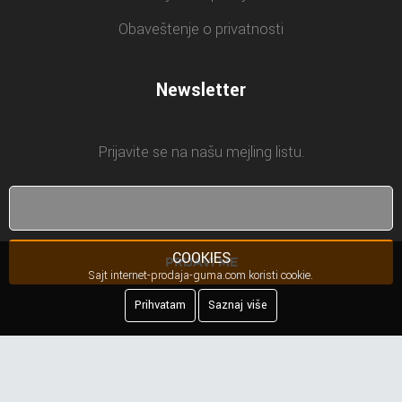
Obaveštenje o privatnosti
Newsletter
Prijavite se na našu mejling listu.
COOKIES
PRIJAVI ME
Sajt internet-prodaja-guma.com koristi cookie.
Prihvatam
Saznaj više