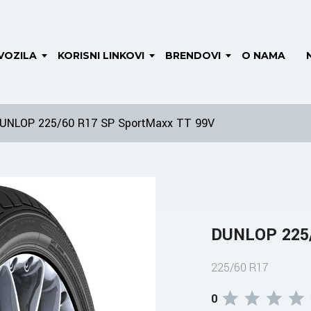
VOZILA
KORISNI LINKOVI
BRENDOVI
O NAMA
UNLOP 225/60 R17 SP SportMaxx TT 99V
DUNLOP 225/
225/60 R17
0