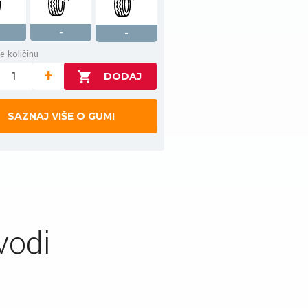
-
-
e količinu
+
SAZNAJ VIŠE O GUMI
vodi