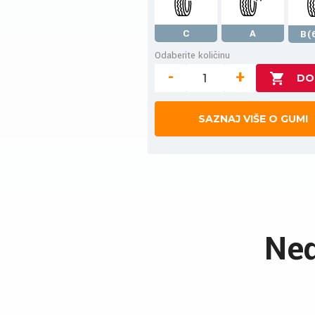
C
A
B(
Odaberite količinu
-
+
SAZNAJ VIŠE O GUMI
Ned