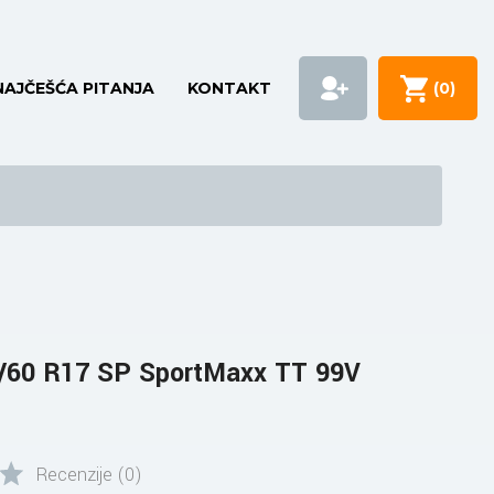
NAJČEŠĆA PITANJA
KONTAKT
(
0
)
60 R17 SP SportMaxx TT 99V
Recenzije (0)