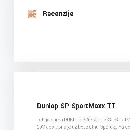
Recenzije
Dunlop SP SportMaxx TT
Letnja guma DUNLOP 225/60 R17 SP SportM
99V dostupna je uz besplatnu isporuku na a