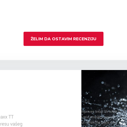
ŽELIM DA OSTAVIM RECENZIJU
axx TT
dresu vašeg