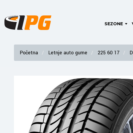
SEZONE
Početna
Letnje auto gume
225 60 17
D