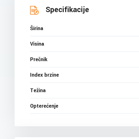
Specifikacije
Širina
Visina
Prečnik
Index brzine
Težina
Opterećenje