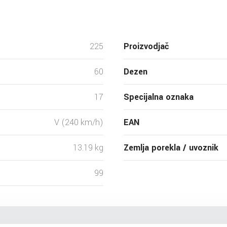
225
Proizvodjač
60
Dezen
17
Specijalna oznaka
V (240 km/h)
EAN
13.19 kg
Zemlja porekla / uvoznik
99