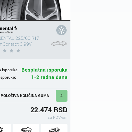
ENTAL 225/60 R17
mContact 6 99V
Besplatna isporuka
 isporuke:
1-2 radna dana
isporuke:
POLOŽIVA KOLIČINA GUMA
4
22.474 RSD
sa PDV-om