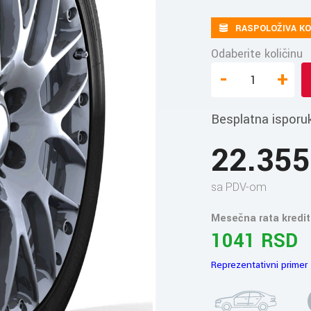
RASPOLOŽIVA KO
Odaberite količinu
-
+
Besplatna isporu
22.35
sa PDV-om
Mesečna rata kredit
1041 RSD
Reprezentativni primer