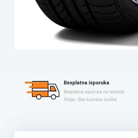
Besplatna isporuka
Besplatna isporuka na teritoriji
Srbije - Bex kurirska služba