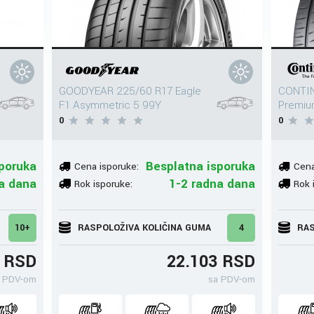
GOODYEAR 225/60 R17 Eagle
CONTIN
F1 Asymmetric 5 99Y
Premiu
0
0
poruka
Besplatna isporuka
Cena isporuke:
Cena
a dana
1-2 radna dana
Rok isporuke:
Rok 
10+
RASPOLOŽIVA KOLIČINA GUMA
4
RAS
7 RSD
22.103 RSD
 PDV-om
sa PDV-om