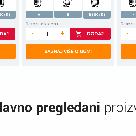
A
B
-
69dB)
B(69dB)
Odaberite količinu
Odaberit
-
+
-
SAZNAJ VIŠE O GUMI
avno pregledani
proiz