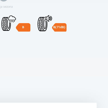
ja sezona
B
B(71dB)