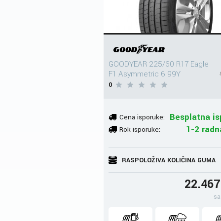
GOODYEAR 225/60 R17 Eagle
F1 Asymmetric 6 99Y
0
Besplatna is
Cena isporuke:
1-2 radn
Rok isporuke:
RASPOLOŽIVA KOLIČINA GUMA
22.46
sa