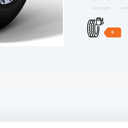
Auto gume
Letn
D