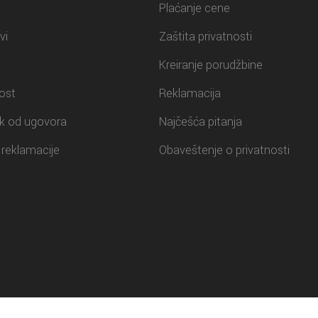
Plaćanje cene
vi
Zaštita privatnosti
Kreiranje porudžbine
ost
Reklamacija
k od ugovora
Najčešća pitanja
reklamacije
Obaveštenje o privatnosti