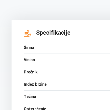
Specifikacije
Širina
Visina
Prečnik
Index brzine
Težina
Opterećenje