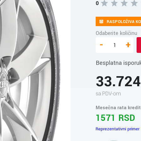
0
RASPOLOŽIVA KO
Odaberite količinu
-
+
Besplatna isporu
33.72
sa PDV-om
Mesečna rata kredit
1571 RSD
Reprezentativni primer