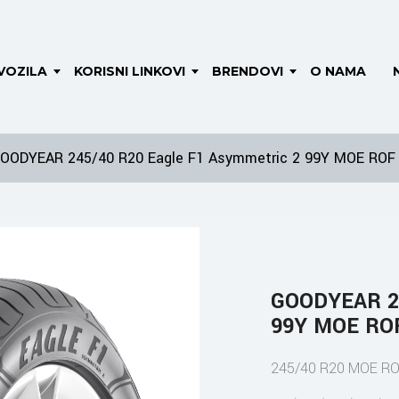
VOZILA
KORISNI LINKOVI
BRENDOVI
O NAMA
OODYEAR 245/40 R20 Eagle F1 Asymmetric 2 99Y MOE ROF
GOODYEAR 24
99Y MOE RO
245/40 R20 MOE RO