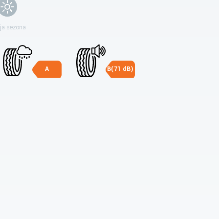
ja sezona
A
B(71 dB)