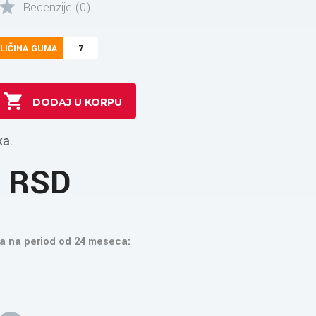
Recenzije (0)
LIČINA GUMA
7
ka.
4 RSD
a na period od 24 meseca: