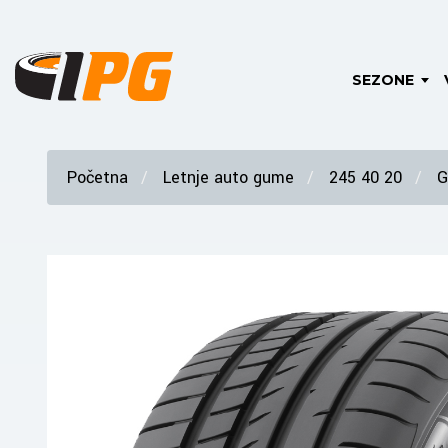
SEZONE
Početna
Letnje auto gume
245 40 20
G