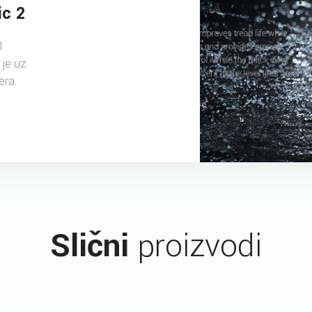
ic 2
1
je uz
era.
Slični
proizvodi