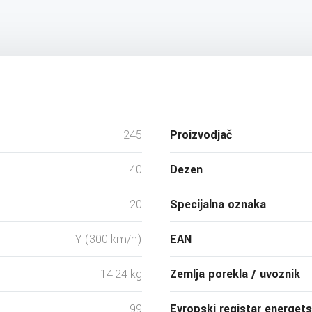
245
Proizvodjač
40
Dezen
20
Specijalna oznaka
Y (300 km/h)
EAN
14.24 kg
Zemlja porekla / uvoznik
99
Evropski registar energet