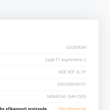
GOODYEAR
Eagle F1 Asymmetric 2
MOE ROF XL FP
5452000649157
NEMAČKA / BAKI DOO
ske efikasnosti proizvoda
Više informacija