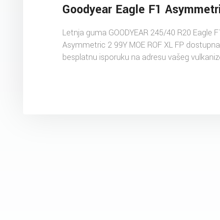
Goodyear Eagle F1 Asymmetr
Letnja guma GOODYEAR 245/40 R20 Eagle F
Asymmetric 2 99Y MOE ROF XL FP dostupna 
besplatnu isporuku na adresu vašeg vulkaniz