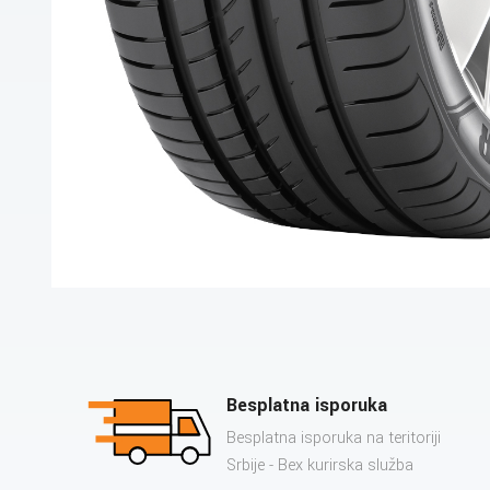
Besplatna isporuka
Besplatna isporuka na teritoriji
Srbije - Bex kurirska služba