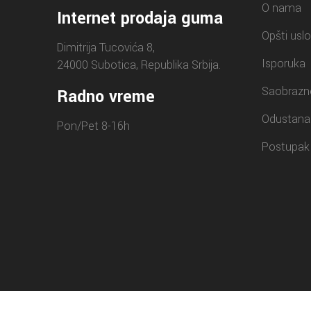
O nama
Internet prodaja guma
Opšti uslo
Dimitrija Tucovića 8,
Isporuka
24000 Subotica, Republika Srbija.
Saobrazn
Radno vreme
Odustana
Pon/Pet 8-16h
Postupak 