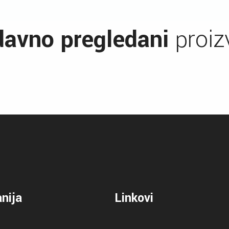
avno pregledani
proiz
nija
Linkovi