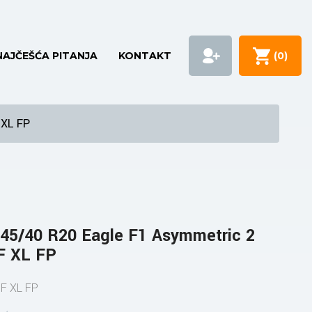
NAJČEŠĆA PITANJA
KONTAKT
(
0
)
 XL FP
5/40 R20 Eagle F1 Asymmetric 2
F XL FP
F XL FP