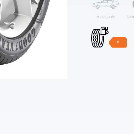
Auto gume
Letn
C