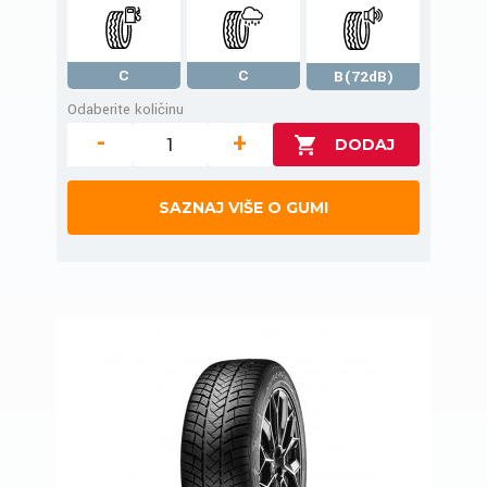
C
C
B(72dB)
Odaberite količinu
-
+
SAZNAJ VIŠE O GUMI