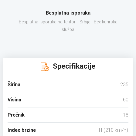
Besplatna isporuka
Besplatna isporuka na teritoriji Srbije - Bex kurirska
služba
Specifikacije
Širina
235
Visina
60
Prečnik
18
Index brzine
H (210 km/h)