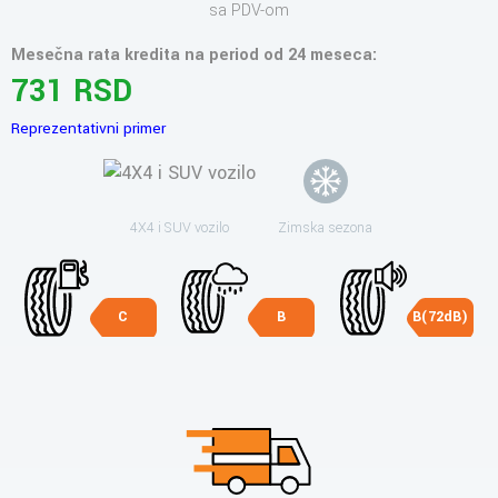
sa PDV-om
Mesečna rata kredita na period od 24 meseca:
731 RSD
Reprezentativni primer
4X4 i SUV vozilo
Zimska sezona
C
B
B(72dB)