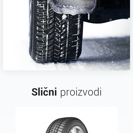
Slični
proizvodi