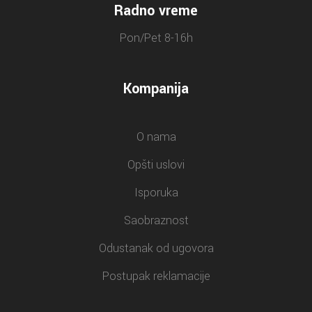
Radno vreme
Pon/Pet 8-16h
Kompanija
O nama
Opšti uslovi
Isporuka
Saobraznost
Odustanak od ugovora
Postupak reklamacije