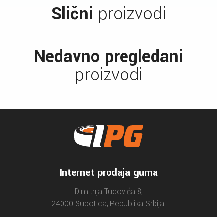
Slični
proizvodi
Nedavno pregledani
proizvodi
Internet prodaja guma
Dimitrija Tucovića 8,
24000 Subotica, Republika Srbija.