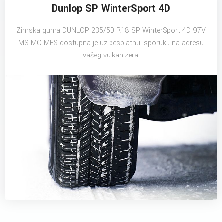
Dunlop SP WinterSport 4D
Zimska guma DUNLOP 235/50 R18 SP WinterSport 4D 97V
MS MO MFS dostupna je uz besplatnu isporuku na adresu
vašeg vulkanizera.