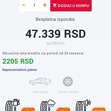
-
+
Besplatna isporuka.
47.339 RSD
sa PDV-om
Mesečna rata kredita na period od 24 meseca:
2205 RSD
Reprezentativni primer
Auto gume
Zimska sezona