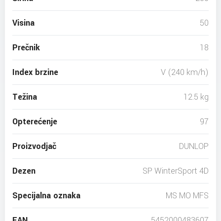
Visina
50
Prečnik
18
Index brzine
V (240 km/h)
Težina
12.5 kg
Opterećenje
97
Proizvodjač
DUNLOP
Dezen
SP WinterSport 4D
Specijalna oznaka
MS MO MFS
EAN
5452000483607