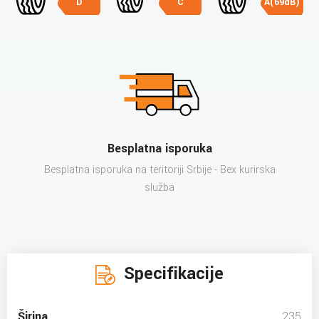
D
C
A(69dB)
Besplatna isporuka
Besplatna isporuka na teritoriji Srbije - Bex kurirska
služba
Specifikacije
Širina
235