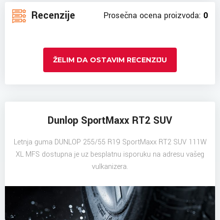
Recenzije
Prosečna ocena proizvoda:
0
ŽELIM DA OSTAVIM RECENZIJU
Dunlop SportMaxx RT2 SUV
Letnja guma DUNLOP 255/55 R19 SportMaxx RT2 SUV 111W
XL MFS dostupna je uz besplatnu isporuku na adresu vašeg
vulkanizera.