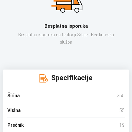
Besplatna isporuka
Besplatna isporuka na teritoriji Srbije - Bex kurirska
služba
Specifikacije
Širina
255
Visina
55
Prečnik
19