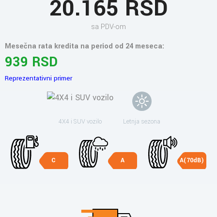
20.165 RSD
sa PDV-om
Mesečna rata kredita na period od 24 meseca:
939 RSD
Reprezentativni primer
4X4 i SUV vozilo
Letnja sezona
C
A
A(70dB)