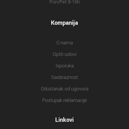
Pon/Pet 8-16h
Kompanija
O nama
Opšti uslovi
Isporuka
Saobraznost
Odustanak od ugovora
Postupak reklamacije
Linkovi