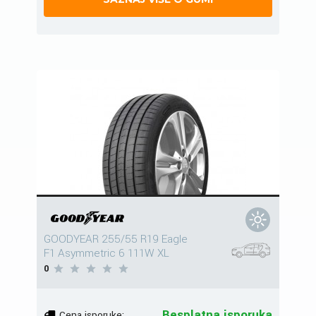
GOODYEAR 255/55 R19 Eagle
F1 Asymmetric 6 111W XL
0
Besplatna isporuka
Cena isporuke: