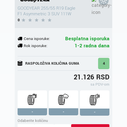
GOODYEAR 255/55 R19 Eagle
F1 Asymmetric 3 SUV 111W
0
Besplatna isporuka
Cena isporuke:
1-2 radna dana
Rok isporuke:
RASPOLOŽIVA KOLIČINA GUMA
4
21.126 RSD
sa PDV-om
-
-
-
Odaberite količinu