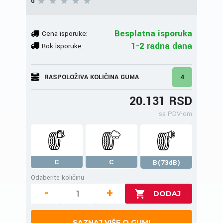
0
Besplatna isporuka
Cena isporuke:
1-2 radna dana
Rok isporuke:
RASPOLOŽIVA KOLIČINA GUMA
4
20.131 RSD
sa PDV-om
C
C
B(73dB)
Odaberite količinu
-
+
SAZNAJ VIŠE O GUMI