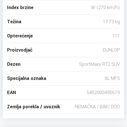
Index brzine
W (270 km/h)
Težina
17.73 kg
Opterećenje
111
Proizvodjač
DUNLOP
Dezen
SportMaxx RT2 SUV
Specijalna oznaka
XL MFS
EAN
5452000495679
Zemlja porekla / uvoznik
NEMAČKA / BAKI DOO