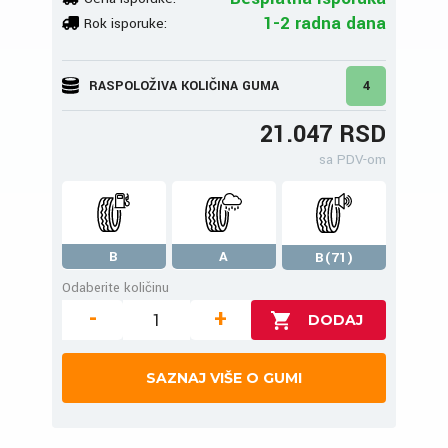
1-2 radna dana
Rok isporuke:
RASPOLOŽIVA KOLIČINA GUMA
4
21.047 RSD
sa PDV-om
B
A
B(71)
Odaberite količinu
-
+
SAZNAJ VIŠE O GUMI