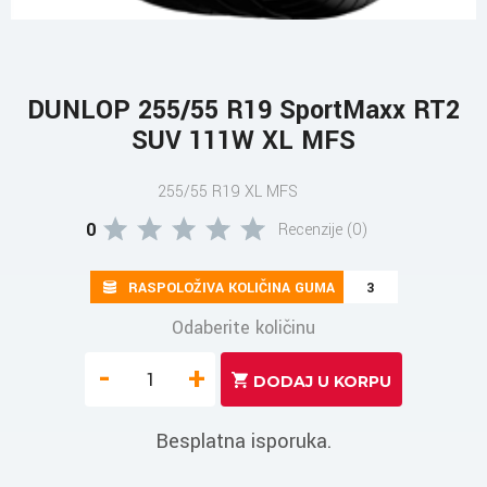
DUNLOP 255/55 R19 SportMaxx RT2
SUV 111W XL MFS
255/55 R19 XL MFS
0
Recenzije (0)
RASPOLOŽIVA KOLIČINA GUMA
3
Odaberite količinu
-
+
Besplatna isporuka.