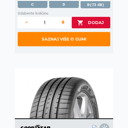
C
D
B(73 dB)
Odaberite količinu
-
+
SAZNAJ VIŠE O GUMI