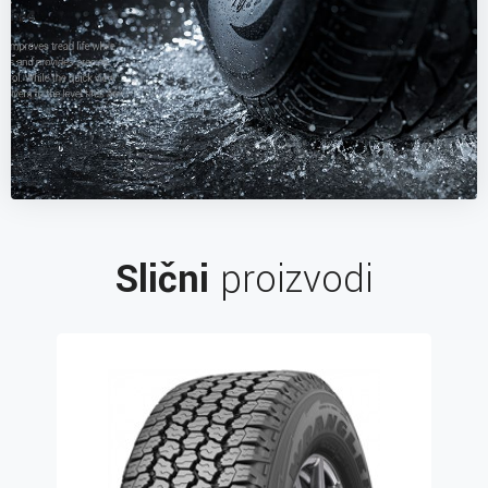
Slični
proizvodi