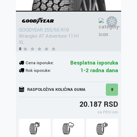
GOODYEAR 255/55 R19
Wrangler AT Adventure 111H
XL
0
Besplatna isporuka
Cena isporuke:
1-2 radna dana
Rok isporuke:
RASPOLOŽIVA KOLIČINA GUMA
8
20.187 RSD
sa PDV-om