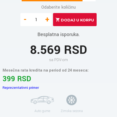
Odaberite količinu
-
+
Besplatna isporuka.
8.569 RSD
sa PDV-om
Mesečna rata kredita na period od 24 meseca:
399 RSD
Reprezentativni primer
Auto gume
Zimska sezona