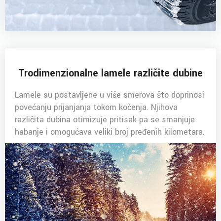
Trodimenzionalne lamele različite dubine
Lamele su postavljene u više smerova što doprinosi
povećanju prijanjanja tokom kočenja. Njihova
različita dubina otimizuje pritisak pa se smanjuje
habanje i omogućava veliki broj pređenih kilometara.