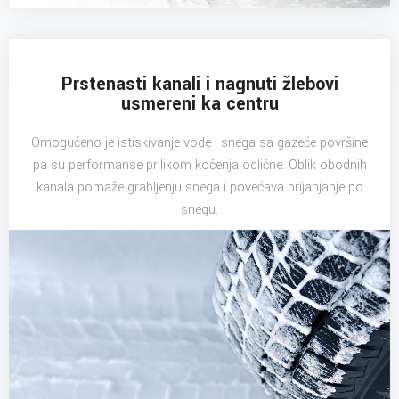
Prstenasti kanali i nagnuti žlebovi
usmereni ka centru
Omogućeno je istiskivanje vode i snega sa gazeće površine
pa su performanse prilikom kočenja odlične. Oblik obodnih
kanala pomaže grabljenju snega i povećava prijanjanje po
snegu.