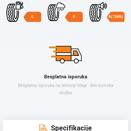
C
C
B(72dB)
Besplatna isporuka
Besplatna isporuka na teritoriji Srbije - Bex kurirska
služba
Specifikacije