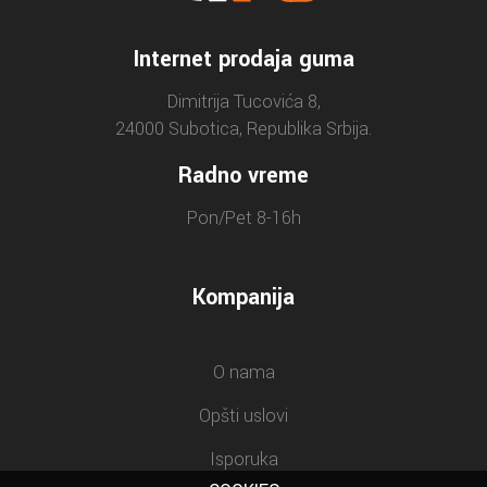
Internet prodaja guma
Dimitrija Tucovića 8,
24000 Subotica, Republika Srbija.
Radno vreme
Pon/Pet 8-16h
Kompanija
O nama
Opšti uslovi
Isporuka