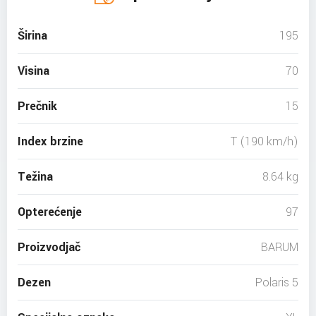
Širina
195
Visina
70
Prečnik
15
Index brzine
T (190 km/h)
Težina
8.64 kg
Opterećenje
97
Proizvodjač
BARUM
Dezen
Polaris 5