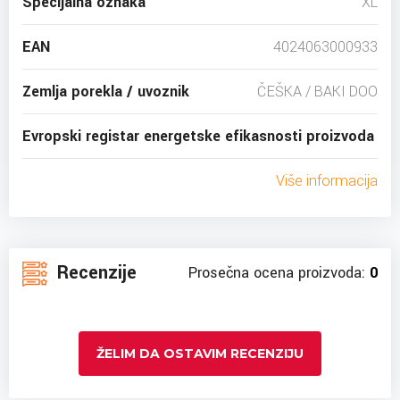
Specijalna oznaka
XL
EAN
4024063000933
Zemlja porekla / uvoznik
ČEŠKA / BAKI DOO
Evropski registar energetske efikasnosti proizvoda
Više informacija
Recenzije
Prosečna ocena proizvoda:
0
ŽELIM DA OSTAVIM RECENZIJU