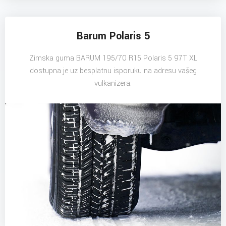
Barum Polaris 5
Zimska guma BARUM 195/70 R15 Polaris 5 97T XL
dostupna je uz besplatnu isporuku na adresu vašeg
vulkanizera.