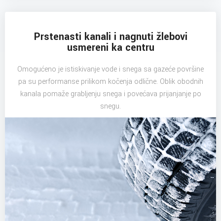
Prstenasti kanali i nagnuti žlebovi
usmereni ka centru
Omogućeno je istiskivanje vode i snega sa gazeće površine
pa su performanse prilikom kočenja odlične. Oblik obodnih
kanala pomaže grabljenju snega i povećava prijanjanje po
snegu.