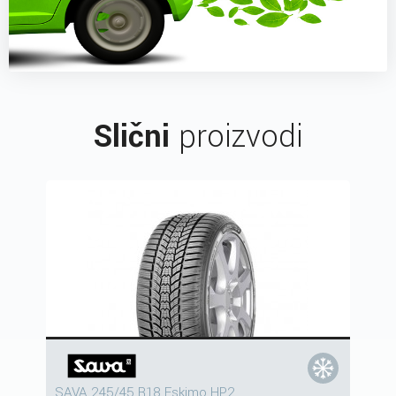
Slični
proizvodi
SAVA 245/45 R18 Eskimo HP2