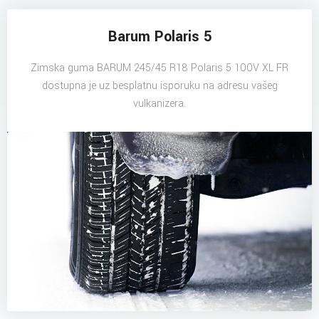
Barum Polaris 5
Zimska guma BARUM 245/45 R18 Polaris 5 100V XL FR
dostupna je uz besplatnu isporuku na adresu vašeg
vulkanizera.