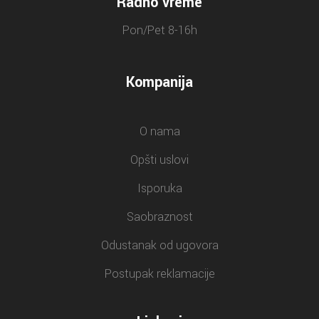
Radno vreme
Pon/Pet 8-16h
Kompanija
O nama
Opšti uslovi
Isporuka
Saobraznost
Odustanak od ugovora
Postupak reklamacije