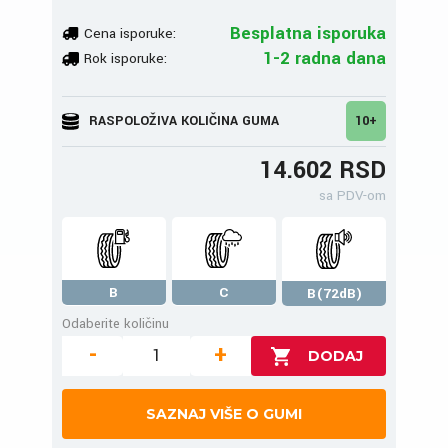
Besplatna isporuka
Cena isporuke:
1-2 radna dana
Rok isporuke:
RASPOLOŽIVA KOLIČINA GUMA
10+
14.602 RSD
sa PDV-om
B
C
B(72dB)
Odaberite količinu
-
+
SAZNAJ VIŠE O GUMI