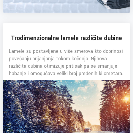
Trodimenzionalne lamele različite dubine
Lamele su postavljene u više smerova što doprinosi
povećanju prijanjanja tokom kočenja. Njihova
različita dubina otimizuje pritisak pa se smanjuje
habanje i omogućava veliki broj pređenih kilometara.