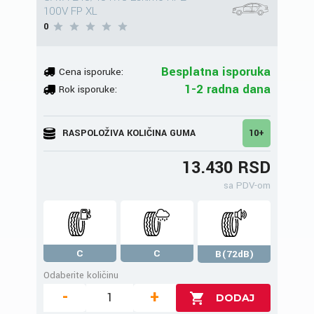
100V FP XL
0
Besplatna isporuka
Cena isporuke:
1-2 radna dana
Rok isporuke:
RASPOLOŽIVA KOLIČINA GUMA
10+
13.430 RSD
sa PDV-om
C
C
B(72dB)
Odaberite količinu
-
+