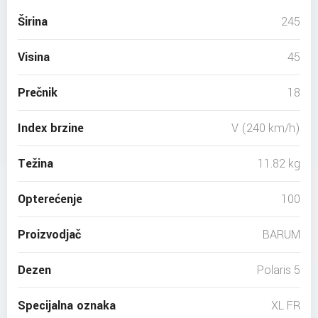
Širina
245
Visina
45
Prečnik
18
Index brzine
V (240 km/h)
Težina
11.82 kg
Opterećenje
100
Proizvodjač
BARUM
Dezen
Polaris 5
Specijalna oznaka
XL FR