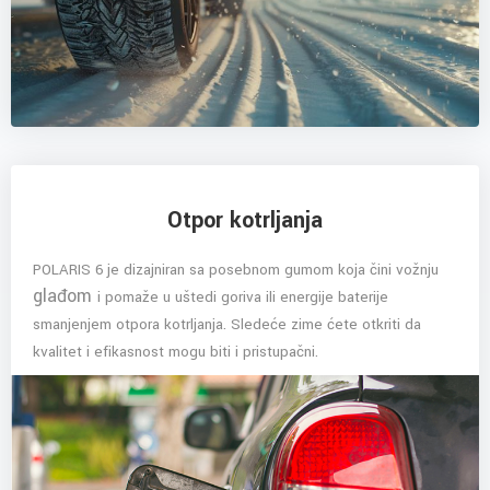
Otpor kotrljanja
POLARIS 6 je dizajniran sa posebnom gumom koja čini vožnju
glađom
i pomaže u uštedi goriva ili energije baterije
smanjenjem otpora kotrljanja. Sledeće zime ćete otkriti da
kvalitet i efikasnost mogu biti i pristupačni.