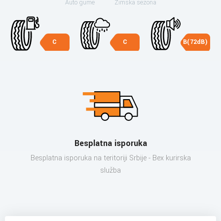
Auto gume
Zimska sezona
C
C
B(72dB)
Besplatna isporuka
Besplatna isporuka na teritoriji Srbije - Bex kurirska
služba