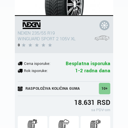
NEXEN 235/55 R19
WINGUARD SPORT 2 105V XL
0
Besplatna isporuka
Cena isporuke:
1-2 radna dana
Rok isporuke:
RASPOLOŽIVA KOLIČINA GUMA
10+
18.631 RSD
sa PDV-om