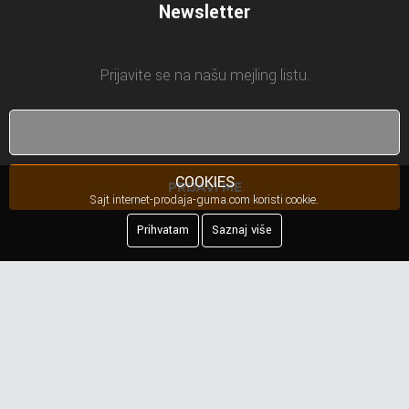
Newsletter
Prijavite se na našu mejling listu.
COOKIES
PRIJAVI ME
Sajt internet-prodaja-guma.com koristi cookie.
Prihvatam
Saznaj više