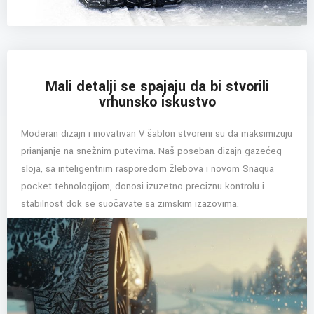
Mali detalji se spajaju da bi stvorili
vrhunsko iskustvo
Moderan dizajn i inovativan V šablon stvoreni su da maksimizuju
prianjanje na snežnim putevima. Naš poseban dizajn gazećeg
sloja, sa inteligentnim rasporedom žlebova i novom Snaqua
pocket tehnologijom, donosi izuzetno preciznu kontrolu i
stabilnost dok se suočavate sa zimskim izazovima.