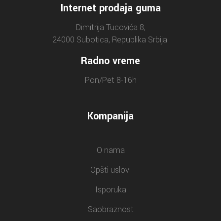
Internet prodaja guma
Dimitrija Tucovića 8,
24000 Subotica, Republika Srbija.
Radno vreme
Pon/Pet 8-16h
Kompanija
O nama
Opšti uslovi
Isporuka
Saobraznost