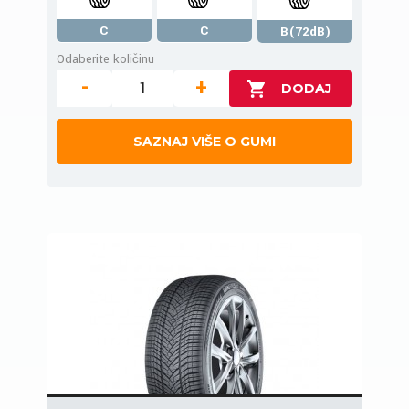
C
C
B(72dB)
Odaberite količinu
-
+
SAZNAJ VIŠE O GUMI