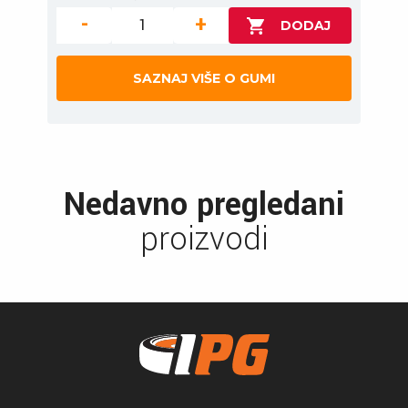
-
+
SAZNAJ VIŠE O GUMI
Nedavno pregledani
proizvodi