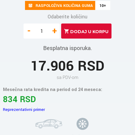
RASPOLOŽIVA KOLIČINA GUMA
10+
Odaberite količinu
-
+
Besplatna isporuka.
17.906 RSD
sa PDV-om
Mesečna rata kredita na period od 24 meseca:
834 RSD
Reprezentativni primer