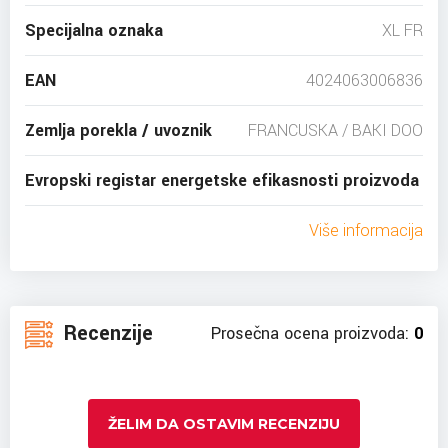
Specijalna oznaka
XL FR
EAN
4024063006836
Zemlja porekla / uvoznik
FRANCUSKA / BAKI DOO
Evropski registar energetske efikasnosti proizvoda
Više informacija
Recenzije
Prosečna ocena proizvoda:
0
ŽELIM DA OSTAVIM RECENZIJU