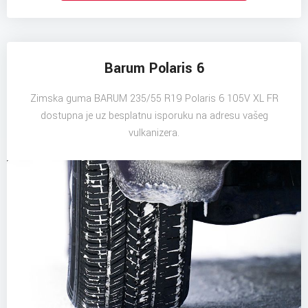
Barum Polaris 6
Zimska guma BARUM 235/55 R19 Polaris 6 105V XL FR
dostupna je uz besplatnu isporuku na adresu vašeg
vulkanizera.