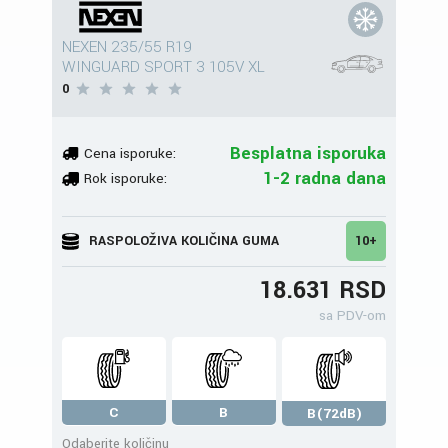
NEXEN 235/55 R19
WINGUARD SPORT 3 105V XL
0
Besplatna isporuka
Cena isporuke:
1-2 radna dana
Rok isporuke:
RASPOLOŽIVA KOLIČINA GUMA
10+
18.631 RSD
sa PDV-om
C
B
B(72dB)
Odaberite količinu