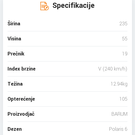
Specifikacije
Širina
235
Visina
55
Prečnik
19
Index brzine
V (240 km/h)
Težina
12.94kg
Opterećenje
105
Proizvodjač
BARUM
Dezen
Polaris 6