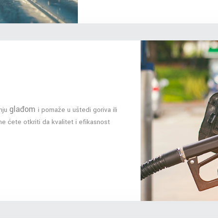
glađom
nju
i pomaže u uštedi goriva ili
e ćete otkriti da kvalitet i efikasnost