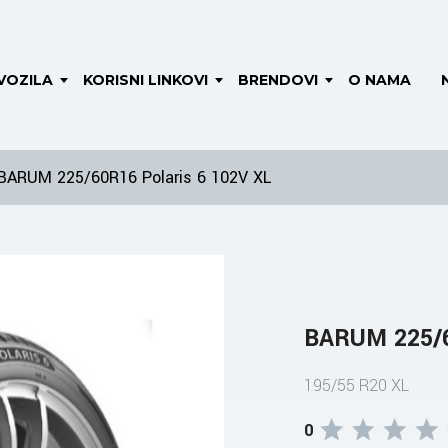
VOZILA
KORISNI LINKOVI
BRENDOVI
O NAMA
BARUM 225/60R16 Polaris 6 102V XL
BARUM 225/6
195/55 R20 XL
0