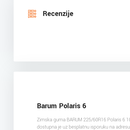
Recenzije
Barum Polaris 6
Zimska guma BARUM 225/60R16 Polaris 6 1
dostupna je uz besplatnu isporuku na adres