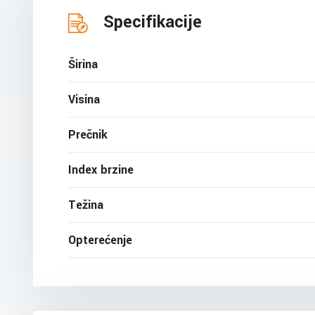
Specifikacije
Širina
Visina
Prečnik
Index brzine
Težina
Opterećenje