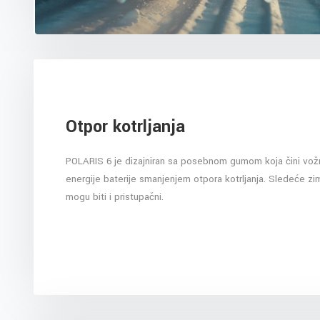
Otpor kotrljanja
POLARIS 6 je dizajniran sa posebnom gumom koja čini vož
energije baterije smanjenjem otpora kotrljanja. Sledeće zim
mogu biti i pristupačni.