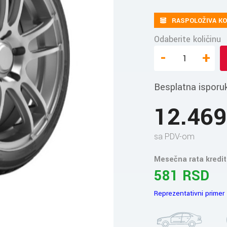
RASPOLOŽIVA KO
Odaberite količinu
-
+
Besplatna isporu
12.46
sa PDV-om
Mesečna rata kredit
581 RSD
Reprezentativni primer