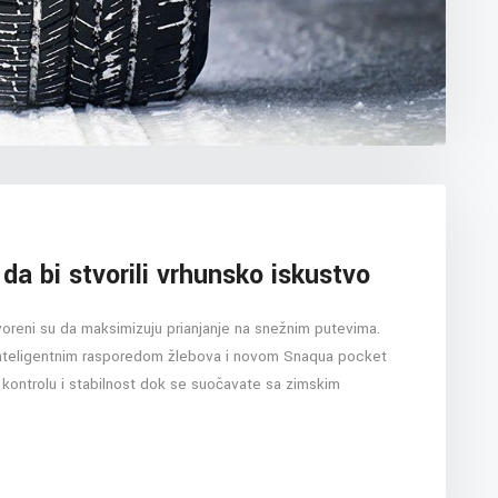
 da bi stvorili vrhunsko iskustvo
voreni su da maksimizuju prianjanje na snežnim putevima.
inteligentnim rasporedom žlebova i novom Snaqua pocket
 kontrolu i stabilnost dok se suočavate sa zimskim