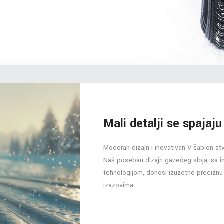
Mali detalji se spajaju
Moderan dizajn i inovativan V šablon st
Naš poseban dizajn gazećeg sloja, sa 
tehnologijom, donosi izuzetno preciznu
izazovima.