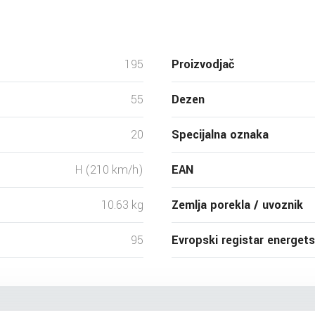
195
Proizvodjač
55
Dezen
20
Specijalna oznaka
H (210 km/h)
EAN
10.63 kg
Zemlja porekla / uvoznik
95
Evropski registar energet