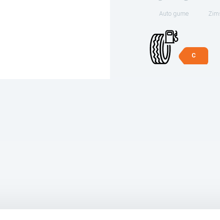
Auto gume
Zim
C