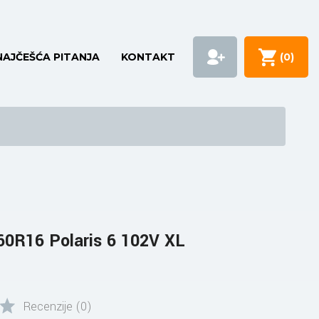
NAJČEŠĆA PITANJA
KONTAKT
(
0
)
0R16 Polaris 6 102V XL
Recenzije (0)