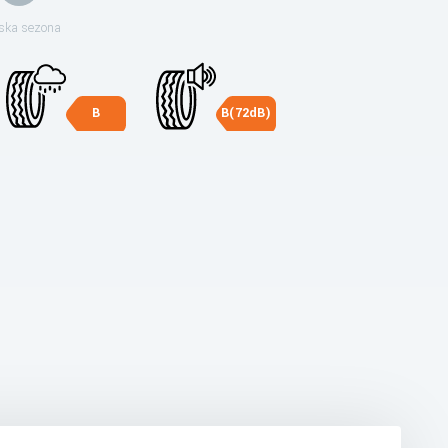
ska sezona
B
B(72dB)