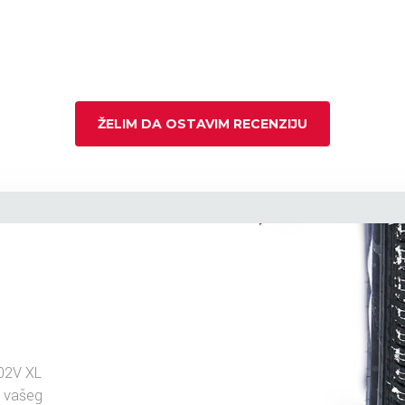
ŽELIM DA OSTAVIM RECENZIJU
02V XL
u vašeg