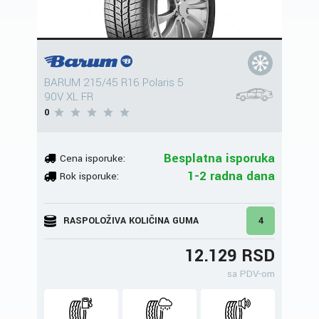
BARUM 215/45 R16 Polaris 5
90V XL FR
0
Besplatna isporuka
Cena isporuke:
1-2 radna dana
Rok isporuke:
RASPOLOŽIVA KOLIČINA GUMA
4
12.129 RSD
sa PDV-om