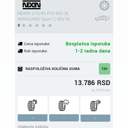
NEXEN 215/45 R16 90V XL
WINGUARD Sport 2 90V XL
0
Besplatna isporuka
Cena isporuke:
1-2 radna dana
Rok isporuke:
RASPOLOŽIVA KOLIČINA GUMA
10+
13.786 RSD
sa PDV-om
-
-
-
Odaberite količinu