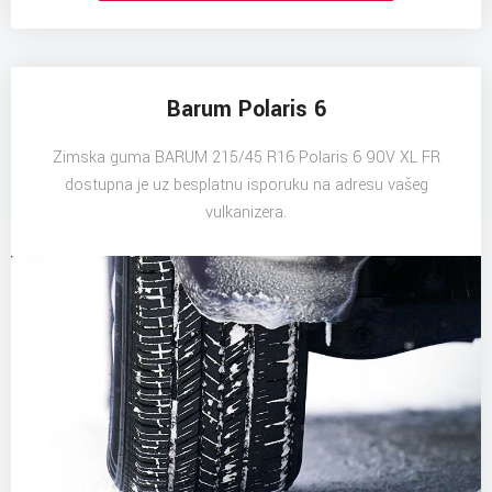
Barum Polaris 6
Zimska guma BARUM 215/45 R16 Polaris 6 90V XL FR
dostupna je uz besplatnu isporuku na adresu vašeg
vulkanizera.