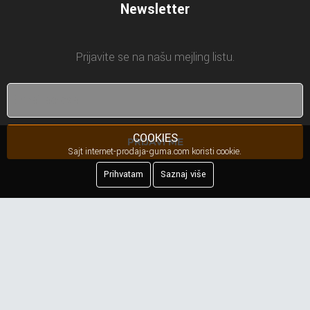
Newsletter
Prijavite se na našu mejling listu.
COOKIES
PRIJAVI ME
Sajt internet-prodaja-guma.com koristi cookie.
Prihvatam
Saznaj više