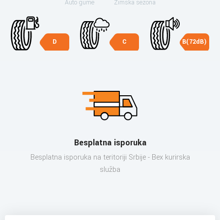
Auto gume
Zimska sezona
D
C
B(72dB)
Besplatna isporuka
Besplatna isporuka na teritoriji Srbije - Bex kurirska
služba