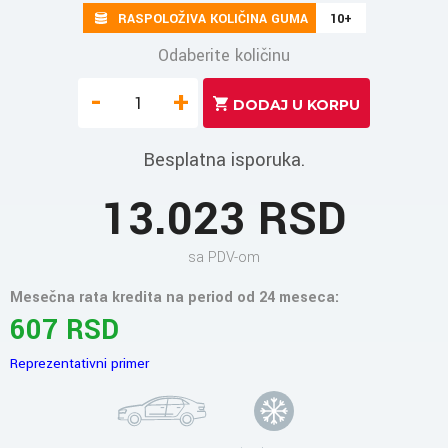
RASPOLOŽIVA KOLIČINA GUMA
10+
Odaberite količinu
-
+
Besplatna isporuka.
13.023 RSD
sa PDV-om
Mesečna rata kredita na period od 24 meseca:
607 RSD
Reprezentativni primer