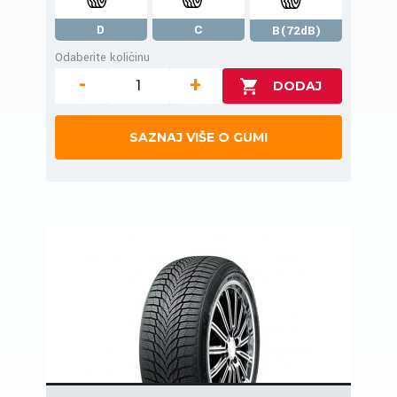
D
C
B(72dB)
Odaberite količinu
-
+
SAZNAJ VIŠE O GUMI