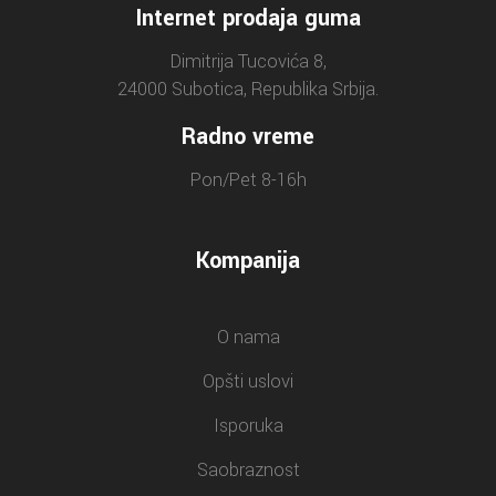
Internet prodaja guma
Dimitrija Tucovića 8,
24000 Subotica, Republika Srbija.
Radno vreme
Pon/Pet 8-16h
Kompanija
O nama
Opšti uslovi
Isporuka
Saobraznost