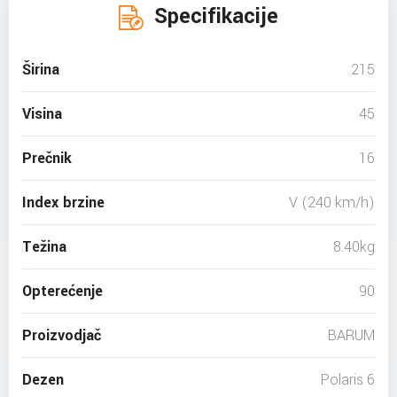
Specifikacije
Širina
215
Visina
45
Prečnik
16
Index brzine
V (240 km/h)
Težina
8.40kg
Opterećenje
90
Proizvodjač
BARUM
Dezen
Polaris 6