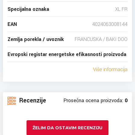
Specijalna oznaka
XL FR
EAN
4024063008144
Zemlja porekla / uvoznik
FRANCUSKA / BAKI DOO
Evropski registar energetske efikasnosti proizvoda
Više informacija
Recenzije
Prosečna ocena proizvoda:
0
ŽELIM DA OSTAVIM RECENZIJU