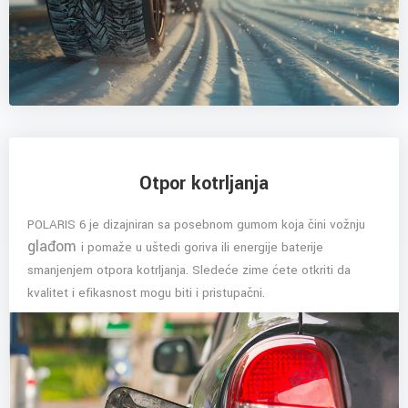
Otpor kotrljanja
POLARIS 6 je dizajniran sa posebnom gumom koja čini vožnju
glađom
i pomaže u uštedi goriva ili energije baterije
smanjenjem otpora kotrljanja. Sledeće zime ćete otkriti da
kvalitet i efikasnost mogu biti i pristupačni.