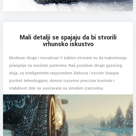
Mali detalji se spajaju da bi stvorili
vrhunsko iskustvo
Moderan dizajn i inovativan V šablon stvoreni su da maksimizuju
prianjanje na snežnim putevima. Naš poseban dizajn gazećeg
sloja, sa inteligentnim rasporedom žlebova i novom Snaqua
pocket tehnologijom, donosi izuzetno preciznu kontrolu i
stabilnost dok se suočavate sa zimskim izazovima.