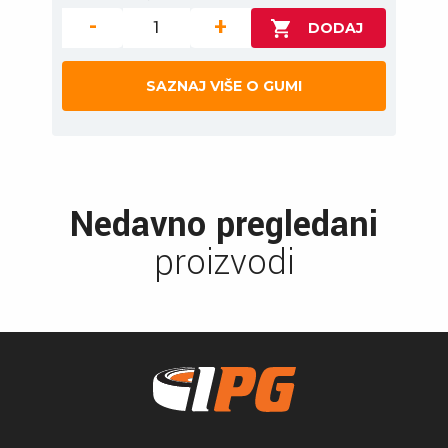
-
+
SAZNAJ VIŠE O GUMI
Nedavno pregledani
proizvodi