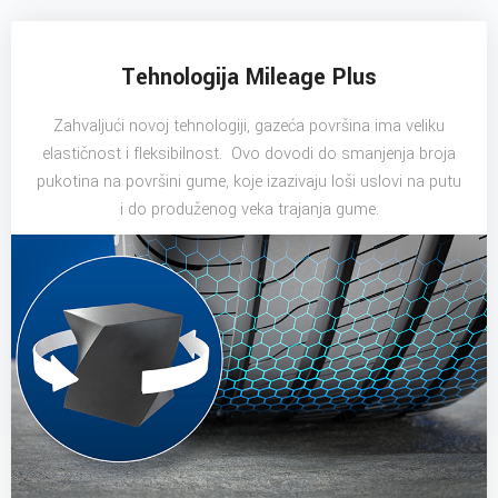
Tehnologija Mileage Plus
Zahvaljući novoj tehnologiji, gazeća površina ima veliku
elastičnost i fleksibilnost. Ovo dovodi do smanjenja broja
pukotina na površini gume, koje izazivaju loši uslovi na putu
i do produženog veka trajanja gume.