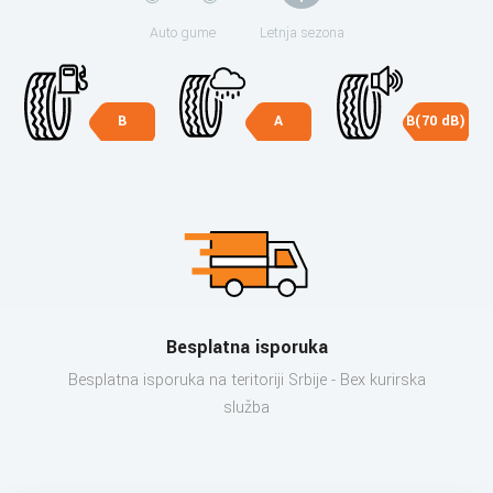
Auto gume
Letnja sezona
B
A
B(70 dB)
Besplatna isporuka
Besplatna isporuka na teritoriji Srbije - Bex kurirska
služba