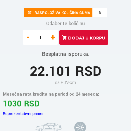
RASPOLOŽIVA KOLIČINA GUMA
8
Odaberite količinu
-
+
Besplatna isporuka.
22.101 RSD
sa PDV-om
Mesečna rata kredita na period od 24 meseca:
1030 RSD
Reprezentativni primer