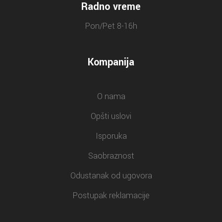
Radno vreme
Pon/Pet 8-16h
Kompanija
O nama
Opšti uslovi
Isporuka
Saobraznost
Odustanak od ugovora
Postupak reklamacije