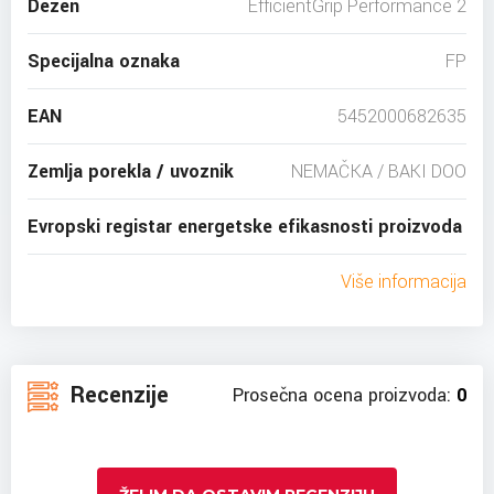
Dezen
EfficientGrip Performance 2
Specijalna oznaka
FP
EAN
5452000682635
Zemlja porekla / uvoznik
NEMAČKA / BAKI DOO
Evropski registar energetske efikasnosti proizvoda
Više informacija
Recenzije
Prosečna ocena proizvoda:
0