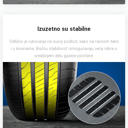
Izuzetno su stabilne
Odlično je rukovanje na suvoj podlozi, kako na ravnom tako
i u krivinama. Bočnu stabilnost omogućavaju veća rebra u
središnjem delu gazeće površine.