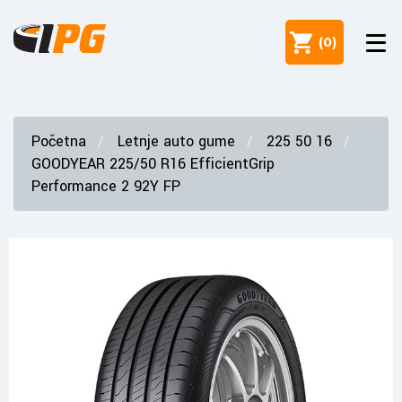
(
0
)
Početna
Letnje auto gume
225 50 16
GOODYEAR 225/50 R16 EfficientGrip
Performance 2 92Y FP