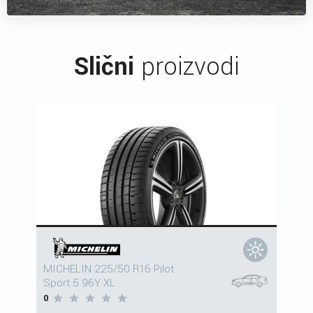
Slični
proizvodi
MICHELIN 225/50 R16 Pilot
Sport 5 96Y XL
0