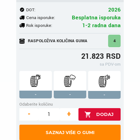
2026
DOT:
Besplatna isporuka
Cena isporuke:
1-2 radna dana
Rok isporuke:
RASPOLOŽIVA KOLIČINA GUMA
4
21.823 RSD
sa PDV-om
-
-
-
Odaberite količinu
-
+
SAZNAJ VIŠE O GUMI