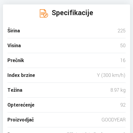
Specifikacije
Širina
225
Visina
50
Prečnik
16
Index brzine
Y (300 km/h)
Težina
8.97 kg
Opterećenje
92
Proizvodjač
GOODYEAR