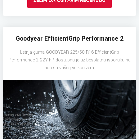
ŽELIM DA OSTAVIM RECENZIJU
Goodyear EfficientGrip Performance 2
Letnja guma GOODYEAR 225/50 R16 EfficientGrip
Performance 2 92Y FP dostupna je uz besplatnu isporuku na
adresu vašeg vulkanizera.