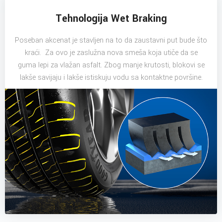
Tehnologija Wet Braking
Poseban akcenat je stavljen na to da zaustavni put bude što
kraći. Za ovo je zaslužna nova smeša koja utiče da se
guma lepi za vlažan asfalt. Zbog manje krutosti, blokovi se
lakše savijaju i lakše istiskuju vodu sa kontaktne površine.