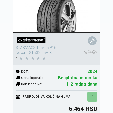
STARMAXX 195/65 R15
Novaro ST532 95H XL
0
2024
DOT:
Besplatna isporuka
Cena isporuke:
1-2 radna dana
Rok isporuke:
RASPOLOŽIVA KOLIČINA GUMA
4
6.464 RSD