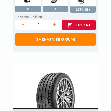
C
A
2(71 dB)
Odaberite količinu
-
+
SAZNAJ VIŠE O GUMI