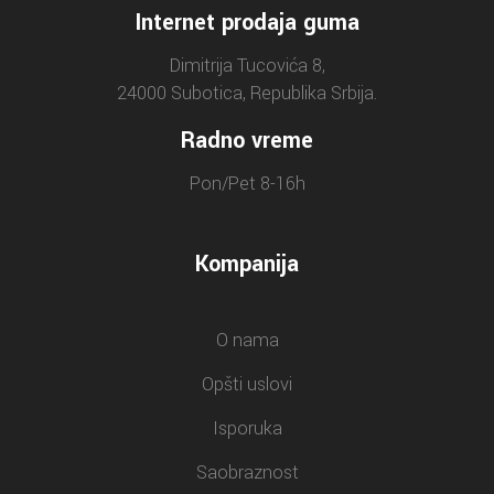
Internet prodaja guma
Dimitrija Tucovića 8,
24000 Subotica, Republika Srbija.
Radno vreme
Pon/Pet 8-16h
Kompanija
O nama
Opšti uslovi
Isporuka
Saobraznost