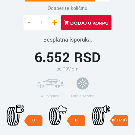
Odaberite količinu
-
+
Besplatna isporuka.
6.552 RSD
sa PDV-om
Auto gume
Letnja sezona
D
B
B(71dB)