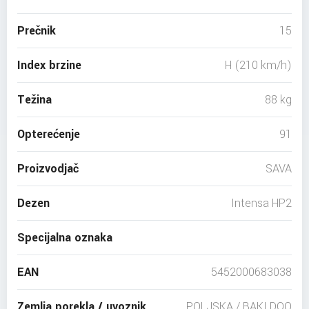
Prečnik
15
Index brzine
H (210 km/h)
Težina
88 kg
Opterećenje
91
Proizvodjač
SAVA
Dezen
Intensa HP2
Specijalna oznaka
EAN
5452000683038
Zemlja porekla / uvoznik
POLJSKA / BAKI DOO