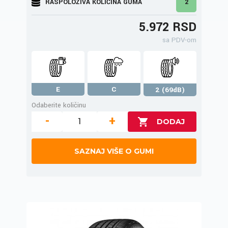
RASPOLOŽIVA KOLIČINA GUMA
2
5.972 RSD
sa PDV-om
E
C
2 (69dB)
Odaberite količinu
-
+
SAZNAJ VIŠE O GUMI