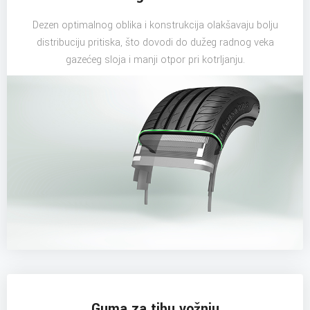
Dezen optimalnog oblika i konstrukcija olakšavaju bolju
distribuciju pritiska, što dovodi do dužeg radnog veka
gazećeg sloja i manji otpor pri kotrljanju.
Guma za tihu vožnju