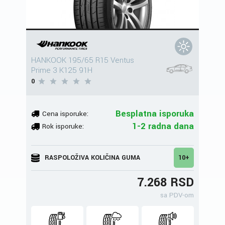
HANKOOK 195/65 R15 Ventus
Prime 3 K125 91H
0
Besplatna isporuka
Cena isporuke:
1-2 radna dana
Rok isporuke:
RASPOLOŽIVA KOLIČINA GUMA
10+
7.268 RSD
sa PDV-om