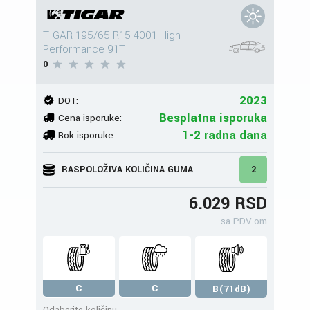
TIGAR 195/65 R15 4001 High
Performance 91T
0
2023
DOT:
Besplatna isporuka
Cena isporuke:
1-2 radna dana
Rok isporuke:
RASPOLOŽIVA KOLIČINA GUMA
2
6.029 RSD
sa PDV-om
C
C
B(71dB)
Odaberite količinu