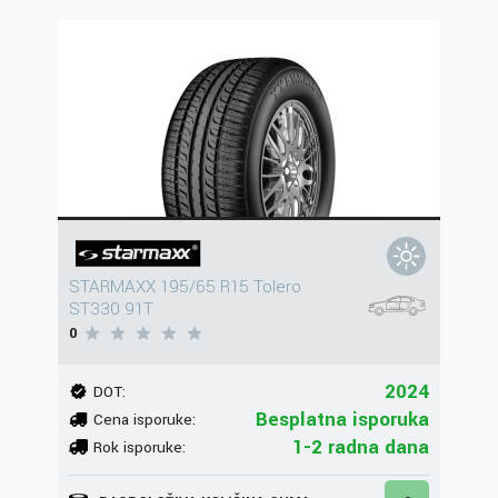
STARMAXX 195/65 R15 Tolero
ST330 91T
0
2024
DOT:
Besplatna isporuka
Cena isporuke:
1-2 radna dana
Rok isporuke: