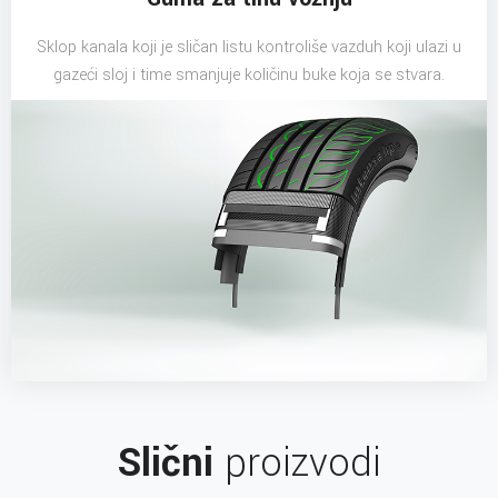
Sklop kanala koji je sličan listu kontroliše vazduh koji ulazi u
gazeći sloj i time smanjuje količinu buke koja se stvara.
Slični
proizvodi