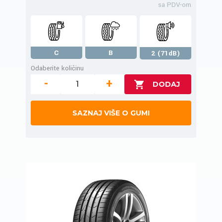
sa PDV-om
C
B
2 (71dB)
Odaberite količinu
-
+
SAZNAJ VIŠE O GUMI