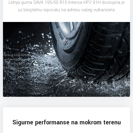
Letnja guma SAVA 195/65 R15 Intensa HP2 91H dostupna je
uz besplatnu isporuku na adresu vašeg vulkanizera.
Sigurne performanse na mokrom terenu