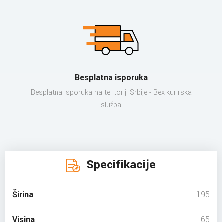
Besplatna isporuka
Besplatna isporuka na teritoriji Srbije - Bex kurirska
služba
Specifikacije
Širina
195
Visina
65