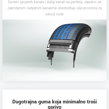
Sistem spojenih kanala i dublji kanali na periferiji, zajedno sa
zakrivljenim radijalnim kanalima obezbeđuju više prostora za
odvod vode.
Dugotrajna guma koja minimalno troši
gorivo