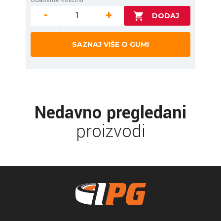
-
+
SAZNAJ VIŠE O GUMI
Nedavno pregledani
proizvodi