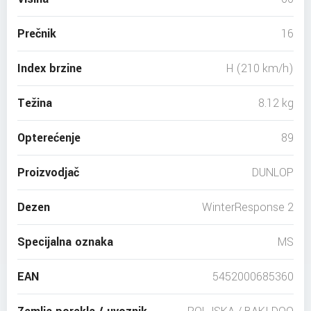
Prečnik
16
Index brzine
H (210 km/h)
Težina
8.12 kg
Opterećenje
89
Proizvodjač
DUNLOP
Dezen
WinterResponse 2
Specijalna oznaka
MS
EAN
5452000685360