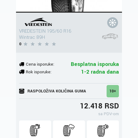
VREDESTEIN 195/60 R16
Wintrac 89H
0
Besplatna isporuka
Cena isporuke:
1-2 radna dana
Rok isporuke:
RASPOLOŽIVA KOLIČINA GUMA
10+
12.418 RSD
sa PDV-om