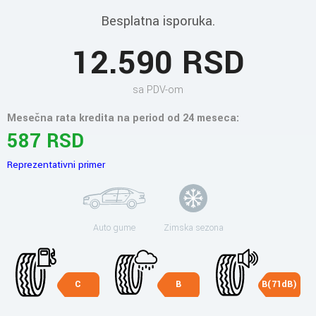
Besplatna isporuka.
12.590 RSD
sa PDV-om
Mesečna rata kredita na period od 24 meseca:
587 RSD
Reprezentativni primer
Auto gume
Zimska sezona
C
B
B(71dB)