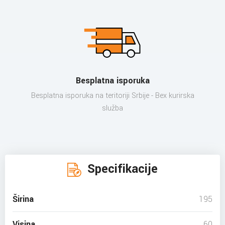
Besplatna isporuka
Besplatna isporuka na teritoriji Srbije - Bex kurirska
služba
Specifikacije
Širina
195
Visina
60