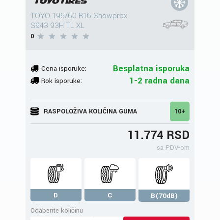
TOYO 195/60 R16 Snowprox
S943 93H TL XL
0
Besplatna isporuka
Cena isporuke:
1-2 radna dana
Rok isporuke:
RASPOLOŽIVA KOLIČINA GUMA
10+
11.774 RSD
sa PDV-om
D
C
B(70dB)
Odaberite količinu