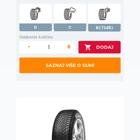
D
C
B(72dB)
Odaberite količinu
-
+
SAZNAJ VIŠE O GUMI