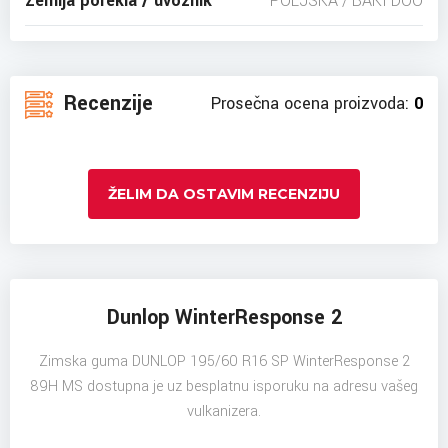
Zemlja porekla / uvoznik
POLJSKA / BAKI DOO
Recenzije
Prosečna ocena proizvoda:
0
ŽELIM DA OSTAVIM RECENZIJU
Dunlop WinterResponse 2
Zimska guma DUNLOP 195/60 R16 SP WinterResponse 2
89H MS dostupna je uz besplatnu isporuku na adresu vašeg
vulkanizera.