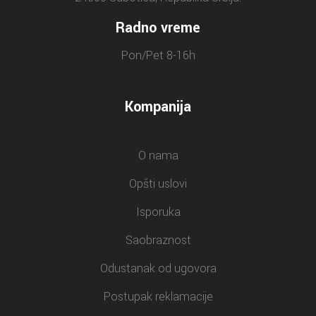
Radno vreme
Pon/Pet 8-16h
Kompanija
O nama
Opšti uslovi
Isporuka
Saobraznost
Odustanak od ugovora
Postupak reklamacije