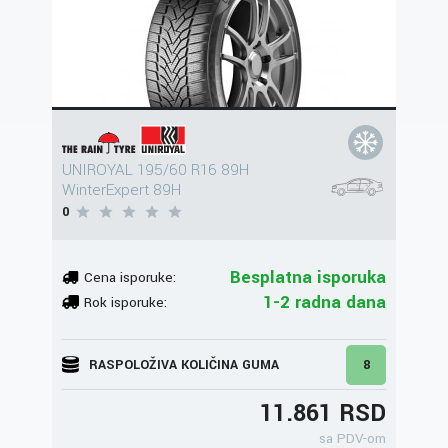
UNIROYAL 195/60 R16 89H
WinterExpert 89H
0
Besplatna isporuka
Cena isporuke:
1-2 radna dana
Rok isporuke:
RASPOLOŽIVA KOLIČINA GUMA
8
11.861 RSD
sa PDV-om