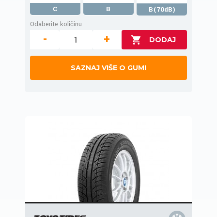
C
B
B(70dB)
Odaberite količinu
-
+
SAZNAJ VIŠE O GUMI