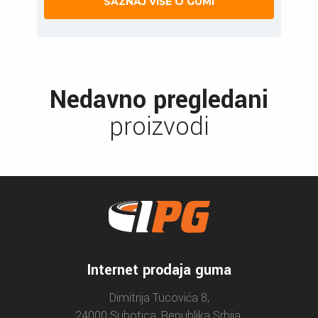
SAZNAJ VIŠE O GUMI
Nedavno pregledani
proizvodi
Internet prodaja guma
Dimitrija Tucovića 8,
24000 Subotica, Republika Srbija.