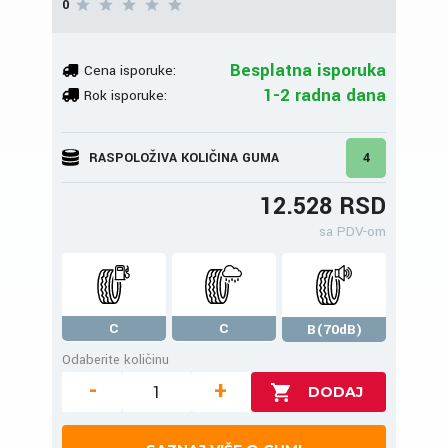
0
Besplatna isporuka
Cena isporuke:
1-2 radna dana
Rok isporuke:
RASPOLOŽIVA KOLIČINA GUMA
4
12.528 RSD
sa PDV-om
C
C
B(70dB)
Odaberite količinu
-
+