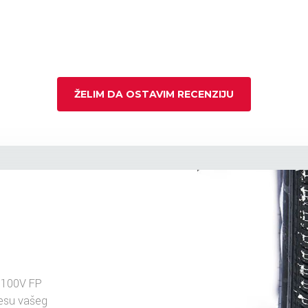
ŽELIM DA OSTAVIM RECENZIJU
 100V FP
resu vašeg