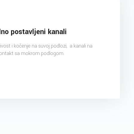
lno postavljeni kanali
ivost i kočenje na suvoj podlozi, a kanali na
n kontakt sa mokrom podlogom.