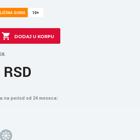
LIČINA GUMA
10+
ka.
0 RSD
a na period od 24 meseca: