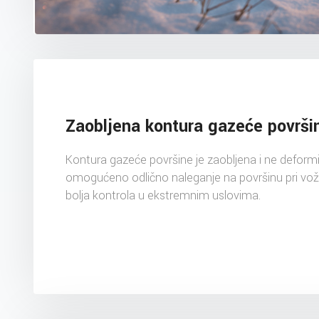
Zaobljena kontura gazeće površi
Kontura gazeće površine je zaobljena i ne deformi
omogućeno odlično naleganje na površinu pri vožn
bolja kontrola u ekstremnim uslovima.