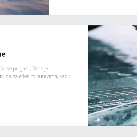
ne
še se pri gazu, čime je
ji na zaleđenim putevima, kao i