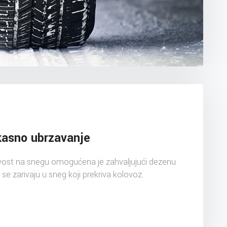
kasno ubrzavanje
jivost na snegu omogućena je zahvaljujući dezenu
se zarivaju u sneg koji prekriva kolovoz.