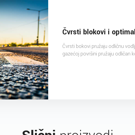
Čvrsti blokovi i optima
Čvrsti bokovi pružaju odličnu vodlj
gazećoj površini pružaju odliča