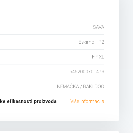
SAVA
Eskimo HP2
FP XL
5452000701473
NEMAČKA / BAKI DOO
ske efikasnosti proizvoda
Više informacija