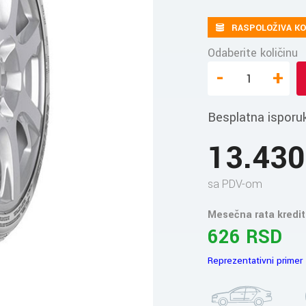
RASPOLOŽIVA KO
Odaberite količinu
-
+
Besplatna isporu
13.43
sa PDV-om
Mesečna rata kredit
626 RSD
Reprezentativni primer