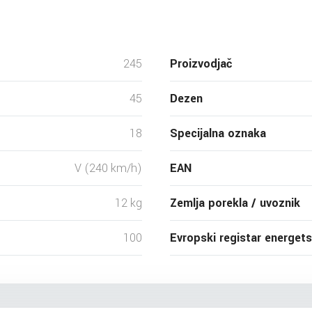
245
Proizvodjač
45
Dezen
18
Specijalna oznaka
V (240 km/h)
EAN
12 kg
Zemlja porekla / uvoznik
100
Evropski registar energet