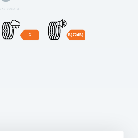
ska sezona
C
B(72dB)