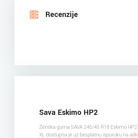
Recenzije
Sava Eskimo HP2
Zimska guma SAVA 245/45 R18 Eskimo HP2
XL dostupna je uz besplatnu isporuku na ad