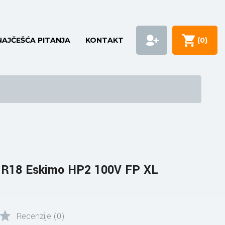
NAJČEŠĆA PITANJA
KONTAKT
(
0
)
 R18 Eskimo HP2 100V FP XL
Recenzije (0)