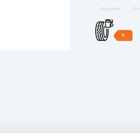
Auto gume
Zim
C