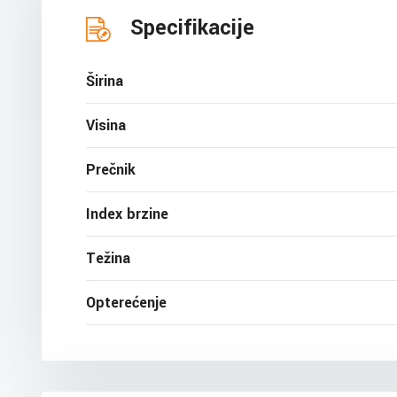
Specifikacije
Širina
Visina
Prečnik
Index brzine
Težina
Opterećenje