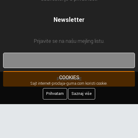
Newsletter
Prijavite se na našu mejling listu.
COOKIES
PRIJAVI ME
Sajt internet-prodaja-guma.com koristi cookie.
Prihvatam
Saznaj više