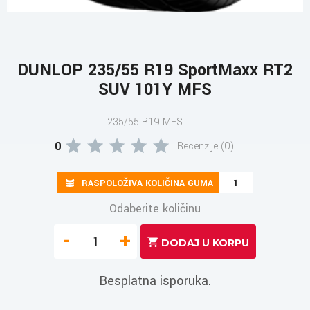
DUNLOP 235/55 R19 SportMaxx RT2
SUV 101Y MFS
235/55 R19 MFS
0
Recenzije (0)
RASPOLOŽIVA KOLIČINA GUMA
1
Odaberite količinu
-
+
Besplatna isporuka.