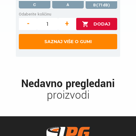
C
A
B(71dB)
Odaberite količinu
-
+
SAZNAJ VIŠE O GUMI
Nedavno pregledani
proizvodi