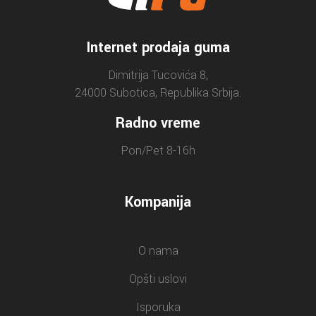
Internet prodaja guma
Dimitrija Tucovića 8,
24000 Subotica, Republika Srbija.
Radno vreme
Pon/Pet 8-16h
Kompanija
O nama
Opšti uslovi
Isporuka