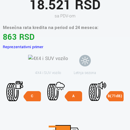
18.521 RSD
sa PDV-om
Mesečna rata kredita na period od 24 meseca:
863 RSD
Reprezentativni primer
4X4 i SUV vozilo
Letnja sezona
C
A
B(71dB)