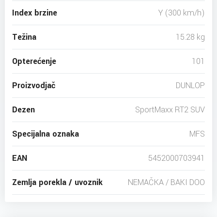
Index brzine
Y (300 km/h)
Težina
15.28 kg
Opterećenje
101
Proizvodjač
DUNLOP
Dezen
SportMaxx RT2 SUV
Specijalna oznaka
MFS
EAN
5452000703941
Zemlja porekla / uvoznik
NEMAČKA / BAKI DOO