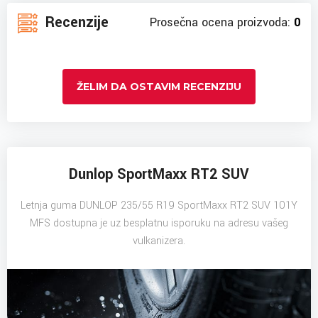
Recenzije
Prosečna ocena proizvoda:
0
ŽELIM DA OSTAVIM RECENZIJU
Dunlop SportMaxx RT2 SUV
Letnja guma DUNLOP 235/55 R19 SportMaxx RT2 SUV 101Y
MFS dostupna je uz besplatnu isporuku na adresu vašeg
vulkanizera.