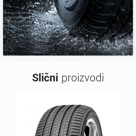
Slični
proizvodi