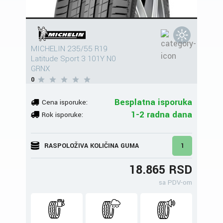
MICHELIN 235/55 R19
Latitude Sport 3 101Y N0
GRNX
0
Besplatna isporuka
Cena isporuke:
1-2 radna dana
Rok isporuke:
RASPOLOŽIVA KOLIČINA GUMA
1
18.865 RSD
sa PDV-om