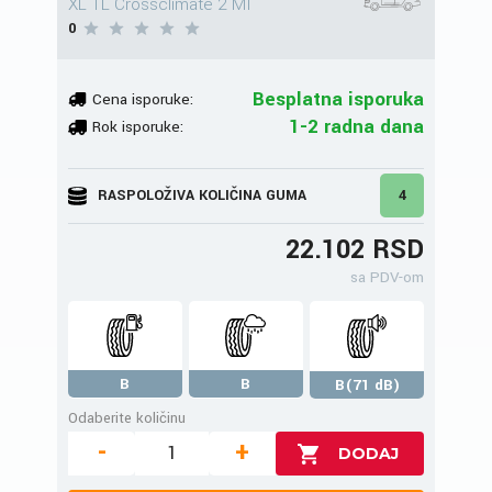
XL TL Crossclimate 2 MI
0
Besplatna isporuka
Cena isporuke:
1-2 radna dana
Rok isporuke:
RASPOLOŽIVA KOLIČINA GUMA
4
22.102 RSD
sa PDV-om
B
B
B(71 dB)
Odaberite količinu
-
+