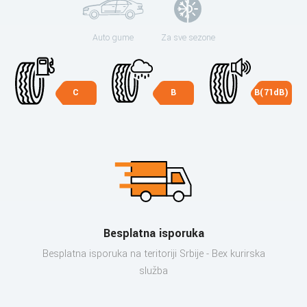
Auto gume
Za sve sezone
C
B
B(71dB)
Besplatna isporuka
Besplatna isporuka na teritoriji Srbije - Bex kurirska
služba