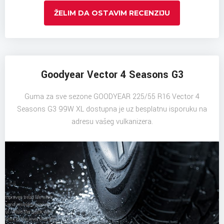
ŽELIM DA OSTAVIM RECENZIJU
Goodyear Vector 4 Seasons G3
Guma za sve sezone GOODYEAR 225/55 R16 Vector 4
Seasons G3 99W XL dostupna je uz besplatnu isporuku na
adresu vašeg vulkanizera.