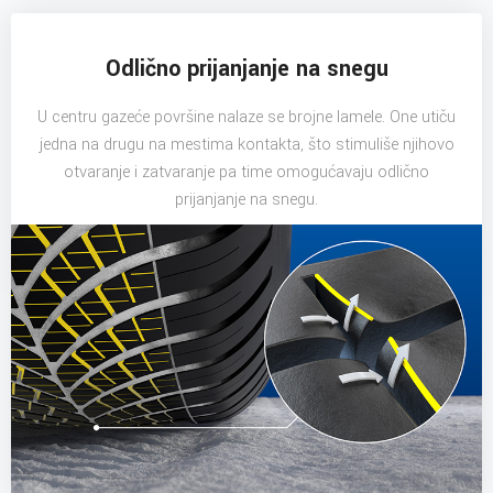
Odlično prijanjanje na snegu
U centru gazeće površine nalaze se brojne lamele. One utiču
jedna na drugu na mestima kontakta, što stimuliše njihovo
otvaranje i zatvaranje pa time omogućavaju odlično
prijanjanje na snegu.