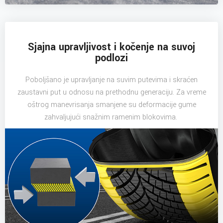
Sjajna upravljivost i kočenje na suvoj
podlozi
Poboljšano je upravljanje na suvim putevima i skraćen
zaustavni put u odnosu na prethodnu generaciju. Za vreme
oštrog manevrisanja smanjene su deformacije gume
zahvaljujući snažnim ramenim blokovima.