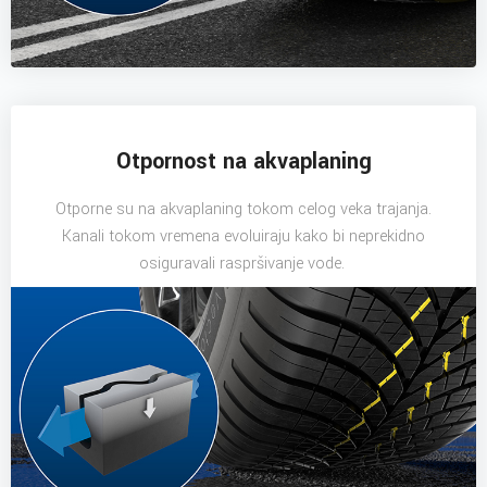
Otpornost na akvaplaning
Otporne su na akvaplaning tokom celog veka trajanja.
Kanali tokom vremena evoluiraju kako bi neprekidno
osiguravali raspršivanje vode.