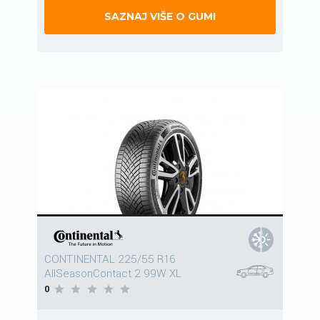
SAZNAJ VIŠE O GUMI
CONTINENTAL 225/55 R16
AllSeasonContact 2 99W XL
0