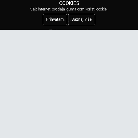
COOKIES
Sajt internet-prodaja-guma.com koristi cookie.
Plaćanje cene
Prihvatam
Saznaj više
Zaštita privatnosti
Kreiranje porudžbine
Reklamacija
Najčešća pitanja
Obaveštenje o privatnosti
Newsletter
Prijavite se na našu mejling listu.