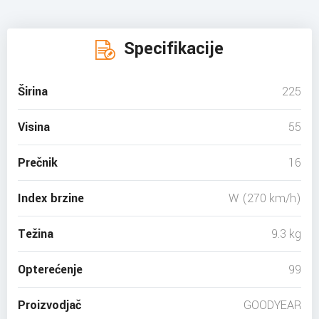
Specifikacije
Širina
225
Visina
55
Prečnik
16
Index brzine
W (270 km/h)
Težina
9.3 kg
Opterećenje
99
Proizvodjač
GOODYEAR