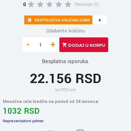
0
Recenzije (0)
RASPOLOŽIVA KOLIČINA GUMA
4
Odaberite količinu
-
+
Besplatna isporuka.
22.156 RSD
sa PDV-om
Mesečna rata kredita na period od 24 meseca:
1032 RSD
Reprezentativni primer