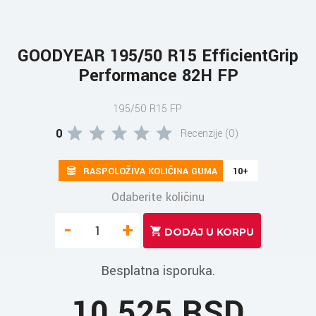
GOODYEAR 195/50 R15 EfficientGrip
Performance 82H FP
195/50 R15 FP
0
Recenzije (0)
RASPOLOŽIVA KOLIČINA GUMA
10+
Odaberite količinu
-
+
Besplatna isporuka.
10.525 RSD