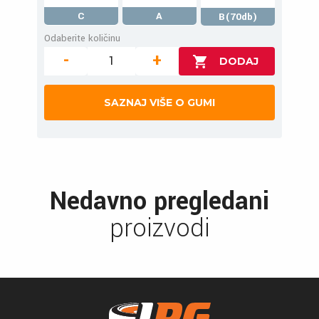
C
A
B(70db)
Odaberite količinu
-
+
SAZNAJ VIŠE O GUMI
Nedavno pregledani
proizvodi