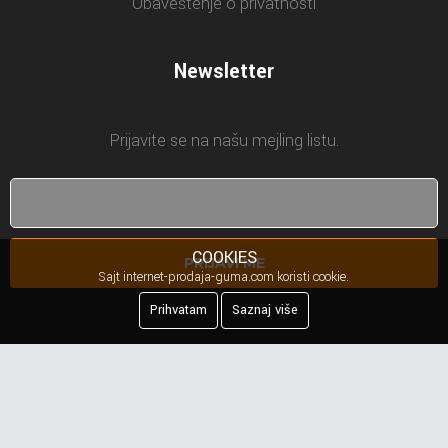
Obaveštenje o privatnosti
Newsletter
Prijavite se na našu mejling listu.
COOKIES
PRIJAVI ME
Sajt internet-prodaja-guma.com koristi cookie.
Prihvatam
Saznaj više