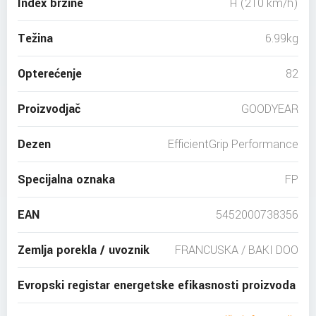
Index brzine
H (210 km/h)
Težina
6.99kg
Opterećenje
82
Proizvodjač
GOODYEAR
Dezen
EfficientGrip Performance
Specijalna oznaka
FP
EAN
5452000738356
Zemlja porekla / uvoznik
FRANCUSKA / BAKI DOO
Evropski registar energetske efikasnosti proizvoda