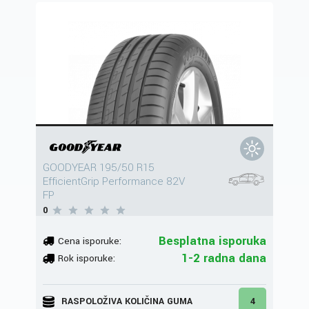
GOODYEAR 195/50 R15
EfficientGrip Performance 82V
FP
0
Besplatna isporuka
Cena isporuke:
1-2 radna dana
Rok isporuke:
RASPOLOŽIVA KOLIČINA GUMA
4