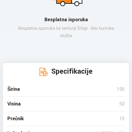
Besplatna isporuka
Besplatna isporuka na teritoriji Srbije - Bex kurirska
služba
Specifikacije
Širina
195
Visina
50
Prečnik
15