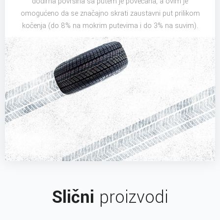
dodirna površina sa putem je povećana, a ovim je
omogućeno da se značajno skrati zaustavni put prilikom
kočenja (do 8% na mokrim putevima i do 3% na suvim).
Slični
proizvodi