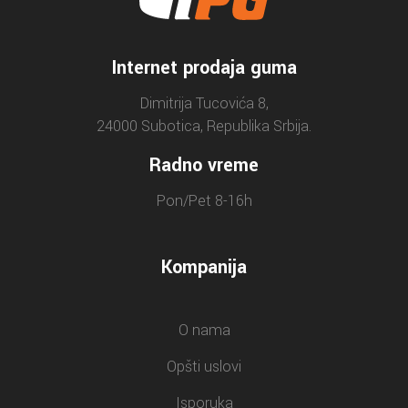
Internet prodaja guma
Dimitrija Tucovića 8,
24000 Subotica, Republika Srbija.
Radno vreme
Pon/Pet 8-16h
Kompanija
O nama
Opšti uslovi
Isporuka