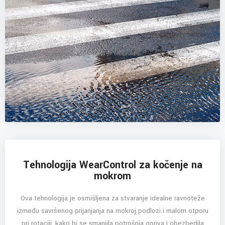
Tehnologija WearControl za kočenje na
mokrom
Ova tehnologija je osmišljena za stvaranje idealne ravnoteže
između savršenog prijanjanja na mokroj podlozi i malom otporu
pri rotaciji, kako bi se smanjila potrošnja goriva i obezbedila