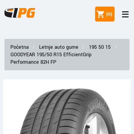
(
0
)
Početna
Letnje auto gume
195 50 15
GOODYEAR 195/50 R15 EfficientGrip
Performance 82H FP