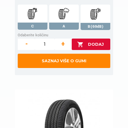
C
A
B(69dB)
Odaberite količinu
-
+
SAZNAJ VIŠE O GUMI