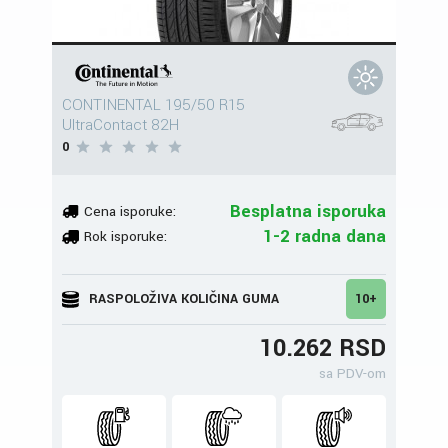
CONTINENTAL 195/50 R15
UltraContact 82H
0
Besplatna isporuka
Cena isporuke:
1-2 radna dana
Rok isporuke:
RASPOLOŽIVA KOLIČINA GUMA
10+
10.262 RSD
sa PDV-om