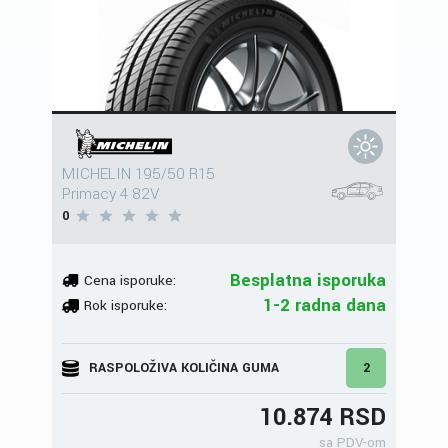
MICHELIN 195/50 R15
Primacy 4 82V
0
Besplatna isporuka
Cena isporuke:
1-2 radna dana
Rok isporuke:
RASPOLOŽIVA KOLIČINA GUMA
2
10.874 RSD
sa PDV-om