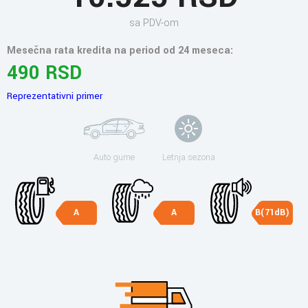
sa PDV-om
Mesečna rata kredita na period od 24 meseca:
490 RSD
Reprezentativni primer
Auto gume
Letnja sezona
A
A
B(71dB)