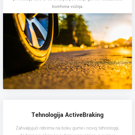
komforna vožnja.
Tehnologija ActiveBraking
Zahvaljujući rebrima na boku gume i novoj tehnologiji,