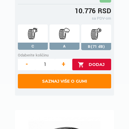
10.776 RSD
sa PDV-om
C
A
B(71 dB)
Odaberite količinu
-
+
SAZNAJ VIŠE O GUMI