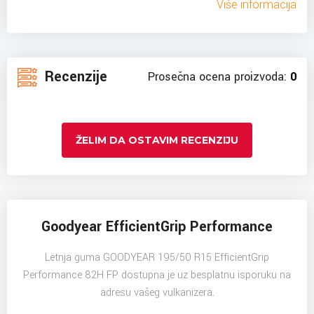
Više informacija
Recenzije
Prosečna ocena proizvoda:
0
ŽELIM DA OSTAVIM RECENZIJU
Goodyear EfficientGrip Performance
Letnja guma GOODYEAR 195/50 R15 EfficientGrip
Performance 82H FP dostupna je uz besplatnu isporuku na
adresu vašeg vulkanizera.