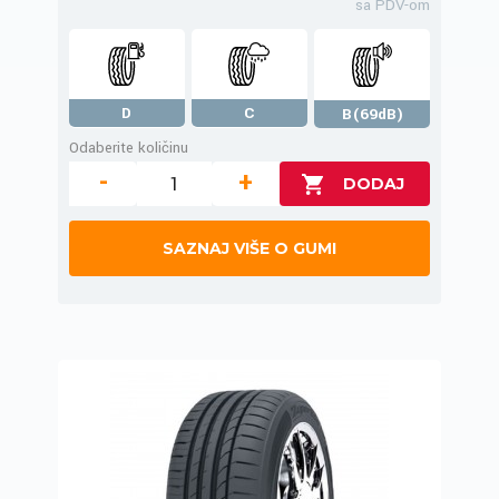
sa PDV-om
D
C
B(69dB)
Odaberite količinu
-
+
SAZNAJ VIŠE O GUMI