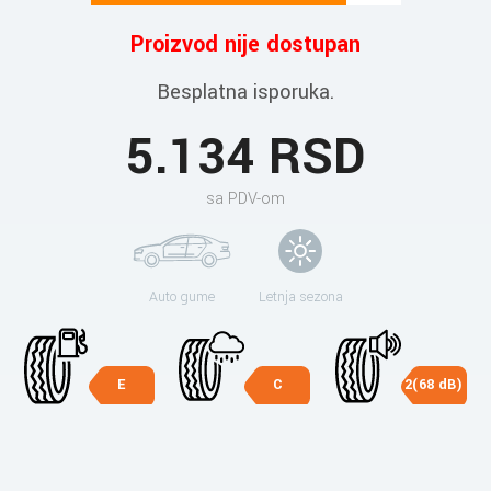
Proizvod nije dostupan
Besplatna isporuka.
5.134 RSD
sa PDV-om
Auto gume
Letnja sezona
E
C
2(68 dB)