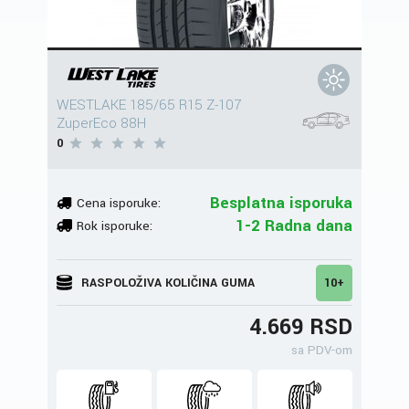
WESTLAKE 185/65 R15 Z-107
ZuperEco 88H
0
Besplatna isporuka
Cena isporuke:
1-2 Radna dana
Rok isporuke:
RASPOLOŽIVA KOLIČINA GUMA
10+
4.669 RSD
sa PDV-om