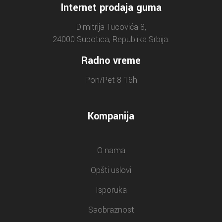
Internet prodaja guma
Dimitrija Tucovića 8,
24000 Subotica, Republika Srbija.
Radno vreme
Pon/Pet 8-16h
Kompanija
O nama
Opšti uslovi
Isporuka
Saobraznost