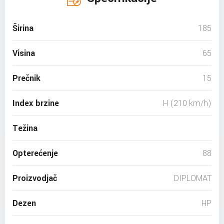
Širina
185
Visina
65
Prečnik
15
Index brzine
H (210 km/h)
Težina
Opterećenje
88
Proizvodjač
DIPLOMAT
Dezen
HP