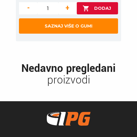
-
+
SAZNAJ VIŠE O GUMI
Nedavno pregledani
proizvodi