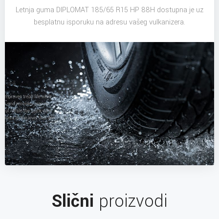
Letnja guma DIPLOMAT 185/65 R15 HP 88H dostupna je uz
besplatnu isporuku na adresu vašeg vulkanizera.
Slični
proizvodi