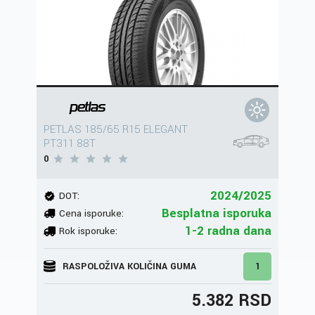
PETLAS 185/65 R15 ELEGANT
PT311 88T
0
2024/2025
DOT:
Besplatna isporuka
Cena isporuke:
1-2 radna dana
Rok isporuke:
RASPOLOŽIVA KOLIČINA GUMA
1
5.382 RSD