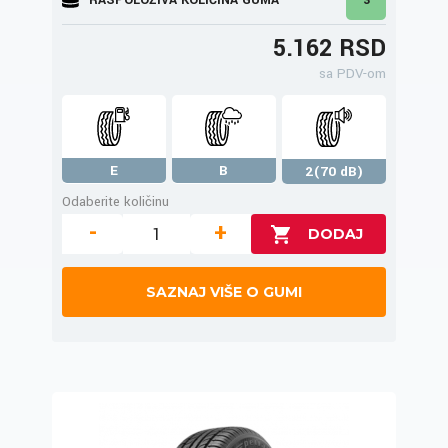
5.162 RSD
sa PDV-om
E
B
2(70 dB)
Odaberite količinu
-
+
SAZNAJ VIŠE O GUMI