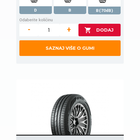
D
B
B(70dB)
Odaberite količinu
-
+
SAZNAJ VIŠE O GUMI