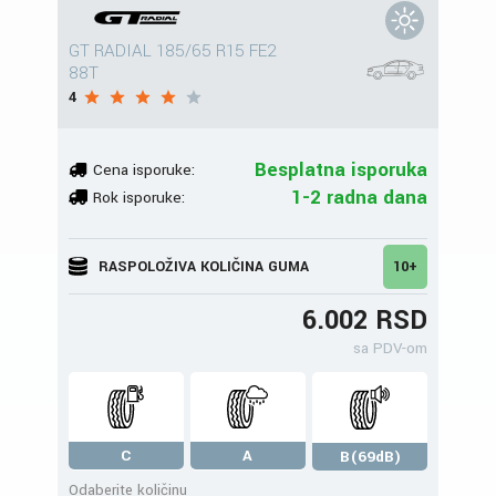
GT RADIAL 185/65 R15 FE2
88T
4
Besplatna isporuka
Cena isporuke:
1-2 radna dana
Rok isporuke:
RASPOLOŽIVA KOLIČINA GUMA
10+
6.002 RSD
sa PDV-om
C
A
B(69dB)
Odaberite količinu