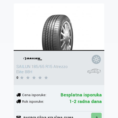
SAILUN 185/65 R15 Atrezzo
Elite 88H
0
Besplatna isporuka
Cena isporuke:
1-2 radna dana
Rok isporuke:
RASPOLOŽIVA KOLIČINA GUMA
3