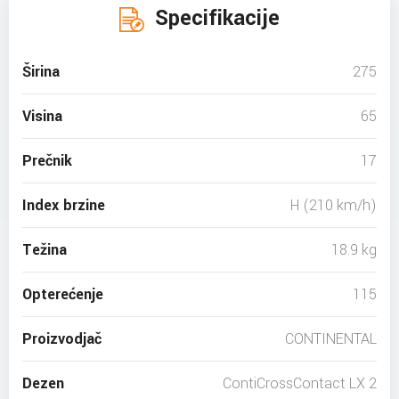
Specifikacije
Širina
275
Visina
65
Prečnik
17
Index brzine
H (210 km/h)
Težina
18.9 kg
Opterećenje
115
Proizvodjač
CONTINENTAL
Dezen
ContiCrossContact LX 2