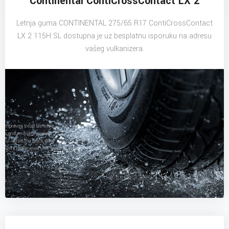
Continental ContiCrossContact LX 2
Letnja guma CONTINENTAL 275/65 R17 ContiCrossContact
LX 2 115H SL dostupna je uz besplatnu isporuku na adresu
vašeg vulkanizera.