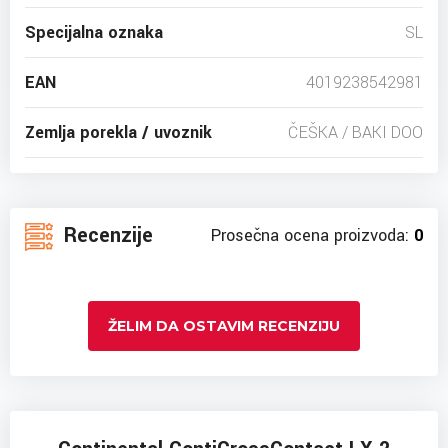
Specijalna oznaka
SL
EAN
4019238542981
Zemlja porekla / uvoznik
ČEŠKA / BAKI DOO
Recenzije
Prosečna ocena proizvoda:
0
ŽELIM DA OSTAVIM RECENZIJU