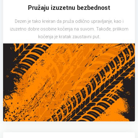
Pružaju izuzetnu bezbednost
Dezen je tako kreiran da pruža odlično upravljanje, kao i
izuzetno dobre osobine kočenja na suvom. Takođe, prilikom
kočenja je kratak zaustavni put.