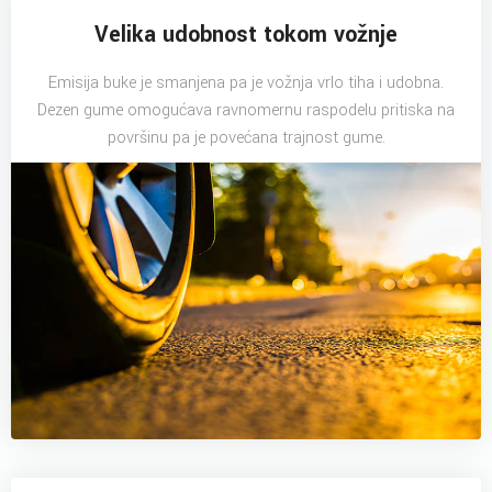
Velika udobnost tokom vožnje
Emisija buke je smanjena pa je vožnja vrlo tiha i udobna.
Dezen gume omogućava ravnomernu raspodelu pritiska na
površinu pa je povećana trajnost gume.