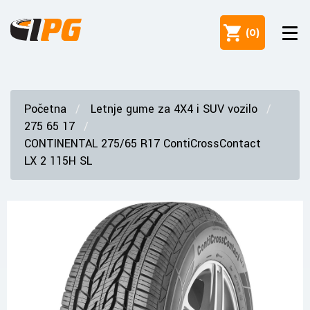
(
0
)
Početna
Letnje gume za 4X4 i SUV vozilo
275 65 17
CONTINENTAL 275/65 R17 ContiCrossContact
LX 2 115H SL