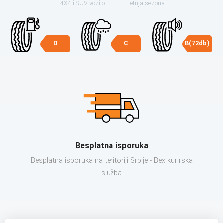
4X4 i SUV vozilo
Letnja sezona
D
C
B(72db)
Besplatna isporuka
Besplatna isporuka na teritoriji Srbije - Bex kurirska
služba