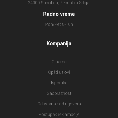
24000 Subotica, Republika Srbija.
Radno vreme
Pon/Pet 8-16h
Kompanija
O nama
Opšti uslovi
Isporuka
Saobraznost
Odustanak od ugovora
Postupak reklamacije