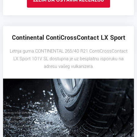
ŽELIM DA OSTAVIM RECENZIJU
Continental ContiCrossContact LX Sport
Letnja guma CONTINENTAL 265/40 R21 ContiCrossContact
LX Sport 101V SL dostupna je uz besplatnu isporuku na
adresu vašeg vulkanizera.