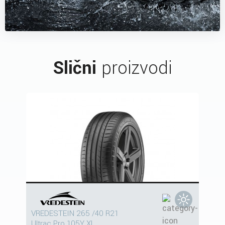
Slični
proizvodi
VREDESTEIN 265 /40 R21
Ultrac Pro 105Y XL