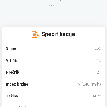
služba
Specifikacije
Širina
265
Visina
40
Prečnik
21
Index brzine
V (240 km/h)
Težina
13.94 kg