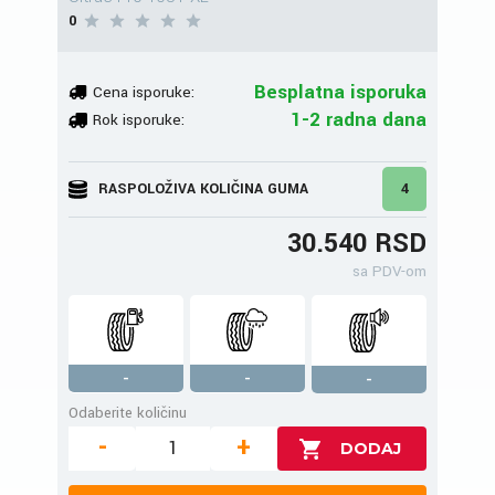
0
Besplatna isporuka
Cena isporuke:
1-2 radna dana
Rok isporuke:
RASPOLOŽIVA KOLIČINA GUMA
4
30.540 RSD
sa PDV-om
-
-
-
Odaberite količinu
-
+