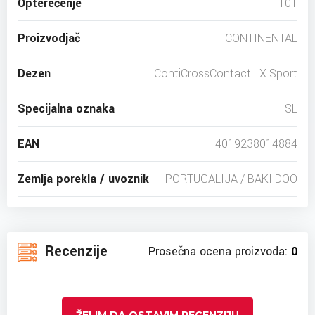
Opterećenje
101
Proizvodjač
CONTINENTAL
Dezen
ContiCrossContact LX Sport
Specijalna oznaka
SL
EAN
4019238014884
Zemlja porekla / uvoznik
PORTUGALIJA / BAKI DOO
Recenzije
Prosečna ocena proizvoda:
0