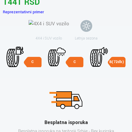
1441 RSD
Reprezentativni primer
4X4 i SUV vozilo
Letnja sezona
C
C
B(72db)
Besplatna isporuka
Besplatna isporuka na teritoriji Srbije - Bex kurirska