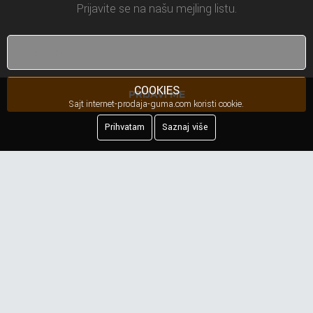
Prijavite se na našu mejling listu.
COOKIES
PRIJAVI ME
Sajt internet-prodaja-guma.com koristi cookie.
Prihvatam
Saznaj više