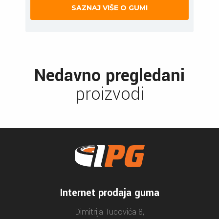
SAZNAJ VIŠE O GUMI
Nedavno pregledani
proizvodi
Internet prodaja guma
Dimitrija Tucovića 8,