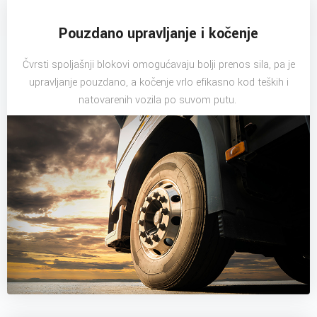
Pouzdano upravljanje i kočenje
Čvrsti spoljašnji blokovi omogućavaju bolji prenos sila, pa je
upravljanje pouzdano, a kočenje vrlo efikasno kod teških i
natovarenih vozila po suvom putu.