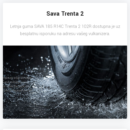
Sava Trenta 2
Letnja guma SAVA 185 R14C Trenta 2 102R dostupna je uz
besplatnu isporuku na adresu vašeg vulkanizera.