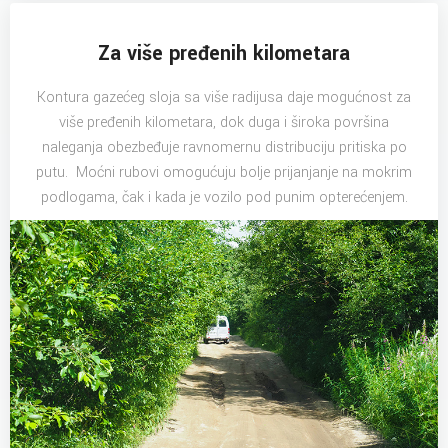
Za više pređenih kilometara
Kontura gazećeg sloja sa više radijusa daje mogućnost za
više pređenih kilometara, dok duga i široka površina
naleganja obezbeđuje ravnomernu distribuciju pritiska po
putu. Moćni rubovi omogućuju bolje prijanjanje na mokrim
podlogama, čak i kada je vozilo pod punim opterećenjem.