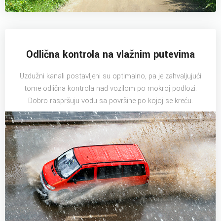
Odlična kontrola na vlažnim putevima
Uzdužni kanali postavljeni su optimalno, pa je zahvaljujući
tome odlična kontrola nad vozilom po mokroj podlozi.
Dobro raspršuju vodu sa površine po kojoj se kreću.