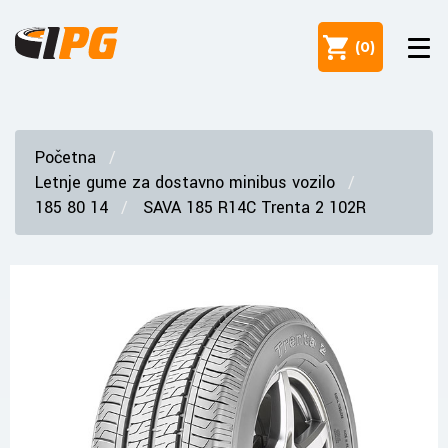
(
0
)
Početna
Letnje gume za dostavno minibus vozilo
185 80 14
SAVA 185 R14C Trenta 2 102R