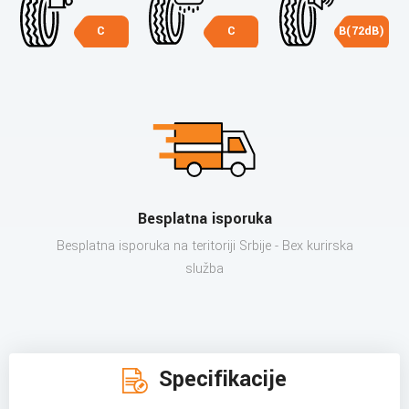
C
C
B(72dB)
Besplatna isporuka
Besplatna isporuka na teritoriji Srbije - Bex kurirska
služba
Specifikacije