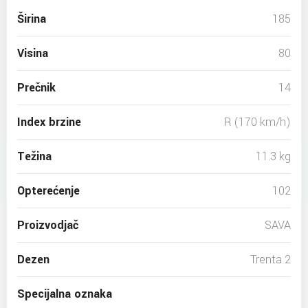
Širina
185
Visina
80
Prečnik
14
Index brzine
R (170 km/h)
Težina
11.3 kg
Opterećenje
102
Proizvodjač
SAVA
Dezen
Trenta 2
Specijalna oznaka