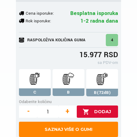
Besplatna isporuka
Cena isporuke:
1-2 radna dana
Rok isporuke:
RASPOLOŽIVA KOLIČINA GUMA
4
15.977 RSD
sa PDV-om
C
B
B(72dB)
Odaberite količinu
-
+
SAZNAJ VIŠE O GUMI