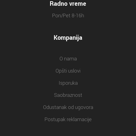
Radno vreme
Pon/Pet 8-16h
Kompanija
O nama
Opšti uslovi
Isporuka
Saobraznost
Odustanak od ugovora
Postupak reklamacije