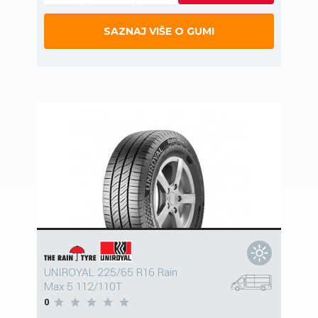
SAZNAJ VIŠE O GUMI
UNIROYAL 225/65 R16 Rain
Max 5 112/110T
0