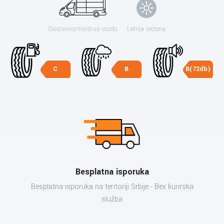
Dostavno/minibus vozilo
Letnja sezona
C
B
B(72db)
Besplatna isporuka
Besplatna isporuka na teritoriji Srbije - Bex kurirska
služba