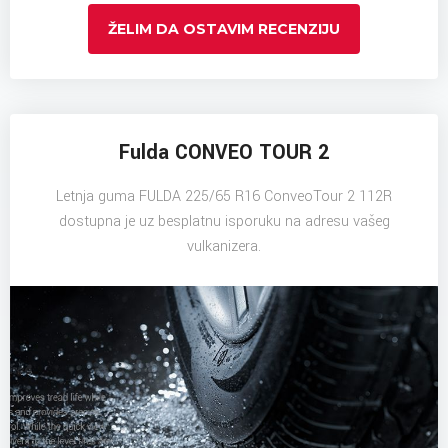
ŽELIM DA OSTAVIM RECENZIJU
Fulda CONVEO TOUR 2
Letnja guma FULDA 225/65 R16 ConveoTour 2 112R
dostupna je uz besplatnu isporuku na adresu vašeg
vulkanizera.