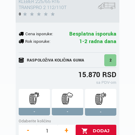
KLEBER 225/65 R16
TRANSPRO 2 112/110T
0
Besplatna isporuka
Cena isporuke:
1-2 radna dana
Rok isporuke:
RASPOLOŽIVA KOLIČINA GUMA
2
15.870 RSD
sa PDV-om
-
-
-
Odaberite količinu
-
+