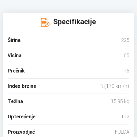
Specifikacije
Širina
225
Visina
65
Prečnik
16
Index brzine
R (170 km/h)
Težina
15.95 kg
Opterećenje
112
Proizvodjač
FULDA