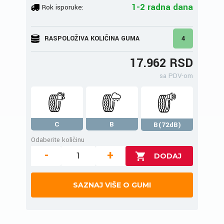
1-2 radna dana
Rok isporuke:
RASPOLOŽIVA KOLIČINA GUMA
4
17.962 RSD
sa PDV-om
C
B
B(72dB)
Odaberite količinu
-
+
SAZNAJ VIŠE O GUMI