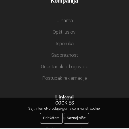
Kompanija
O nama
Opšti uslovi
Isporuka
Saobraznost
Odustanak od ugovora
Postupak reklamacije
Linkovi
COOKIES
Sajt internet-prodaja-guma.com koristi cookie.
Plaćanje cene
Prihvatam
Saznaj više