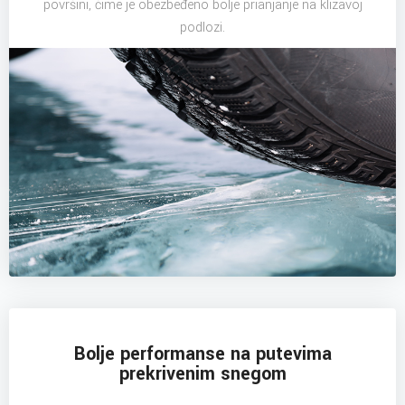
površini, čime je obezbeđeno bolje prianjanje na klizavoj
podlozi.
Bolje performanse na putevima
prekrivenim snegom