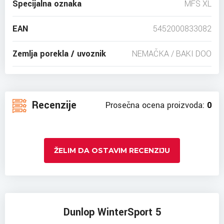
Specijalna oznaka
MFS XL
EAN
5452000833082
Zemlja porekla / uvoznik
NEMAČKA / BAKI DOO
Recenzije
Prosečna ocena proizvoda:
0
ŽELIM DA OSTAVIM RECENZIJU
Dunlop WinterSport 5