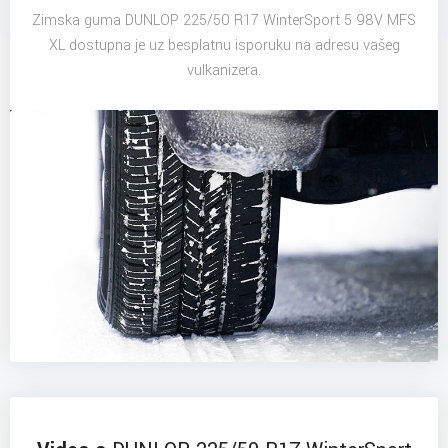
Zimska guma DUNLOP 225/50 R17 WinterSport 5 98V MFS
XL dostupna je uz besplatnu isporuku na adresu vašeg
vulkanizera.