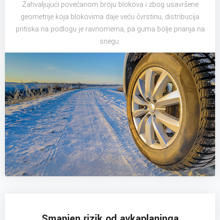
Zahvaljujući povećanom broju blokova i zbog usavršene
geometrije koja blokovima daje veću čvrstinu, distribucija
pritiska na podlogu je ravnomerna, pa guma bolje prianja na
snegu.
Smanjen rizik od avkaplaninga