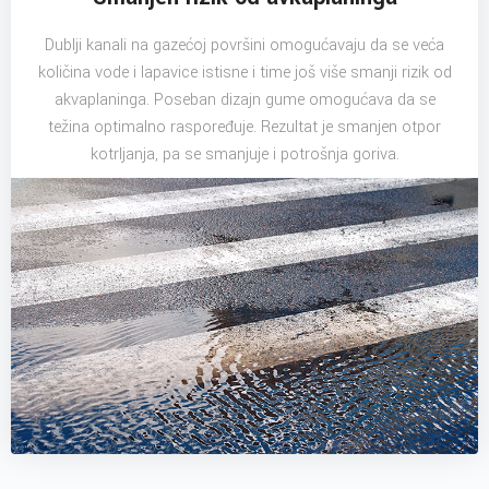
Dublji kanali na gazećoj površini omogućavaju da se veća
količina vode i lapavice istisne i time još više smanji rizik od
akvaplaninga. Poseban dizajn gume omogućava da se
težina optimalno raspoređuje. Rezultat je smanjen otpor
kotrljanja, pa se smanjuje i potrošnja goriva.