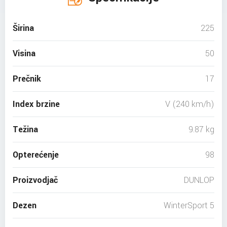
Širina
225
Visina
50
Prečnik
17
Index brzine
V (240 km/h)
Težina
9.87 kg
Opterećenje
98
Proizvodjač
DUNLOP
Dezen
WinterSport 5