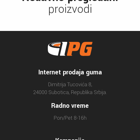
proizvodi
Internet prodaja guma
Dimitrija Tucovića 8,
24000 Subotica, Republika Srbija.
Radno vreme
Pon/Pet 8-16h