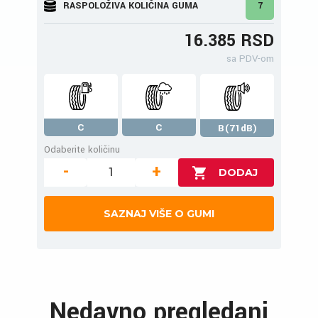
RASPOLOŽIVA KOLIČINA GUMA
7
16.385 RSD
sa PDV-om
C
C
B(71dB)
Odaberite količinu
-
+
SAZNAJ VIŠE O GUMI
Nedavno pregledani