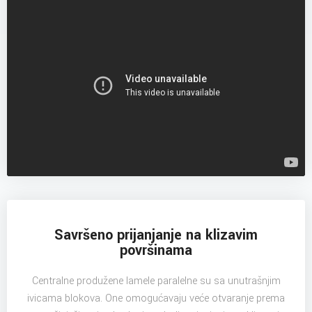
Savršeno prijanjanje na klizavim
površinama
Centralne produžene lamele paralelne su sa unutrašnjim
ivicama blokova. One omogućavaju veće otvaranje prema