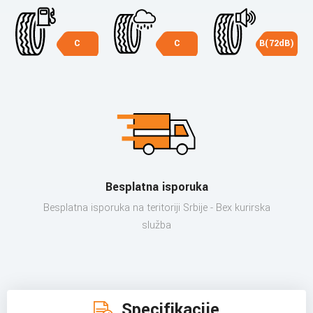
C
C
B(72dB)
Besplatna isporuka
Besplatna isporuka na teritoriji Srbije - Bex kurirska
služba
Specifikacije