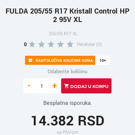
FULDA 205/55 R17 Kristall Control HP
2 95V XL
205/55 R17 XL
0
Recenzije (0)
RASPOLOŽIVA KOLIČINA GUMA
10+
Odaberite količinu
-
+
Besplatna isporuka.
14.382 RSD
sa PDV-om