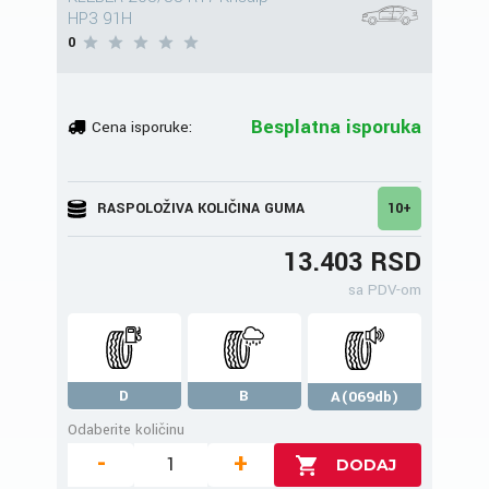
HP3 91H
0
Besplatna isporuka
Cena isporuke:
RASPOLOŽIVA KOLIČINA GUMA
10+
13.403 RSD
sa PDV-om
D
B
A(069db)
Odaberite količinu
-
+