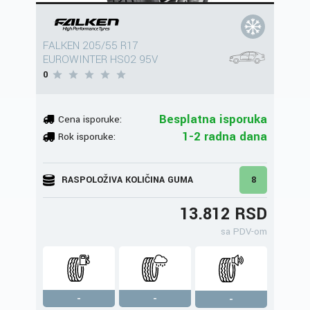
FALKEN 205/55 R17
EUROWINTER HS02 95V
0
Besplatna isporuka
Cena isporuke:
1-2 radna dana
Rok isporuke:
RASPOLOŽIVA KOLIČINA GUMA
8
13.812 RSD
sa PDV-om
-
-
-