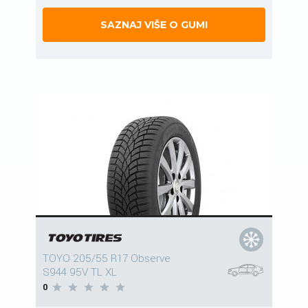
SAZNAJ VIŠE O GUMI
TOYO 205/55 R17 Observe
S944 95V TL XL
0