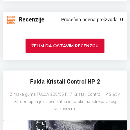
Recenzije
Prosečna ocena proizvoda:
0
ŽELIM DA OSTAVIM RECENZIJU
Fulda Kristall Control HP 2
Zimska guma FULDA 205/55 R17 Kristall Control HP 2 95V
XL dostupna je uz besplatnu isporuku na adresu vašeg
vulkanizera.