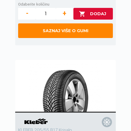
Odaberite količinu
-
+
SAZNAJ VIŠE O GUMI
KLEBER 205/55 R17 Krisalp