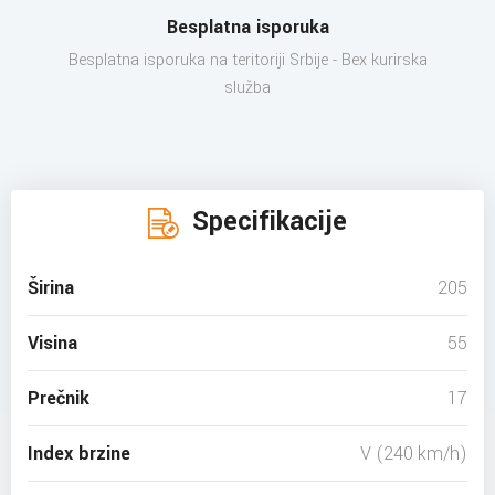
Besplatna isporuka
Besplatna isporuka na teritoriji Srbije - Bex kurirska
služba
Specifikacije
Širina
205
Visina
55
Prečnik
17
Index brzine
V (240 km/h)