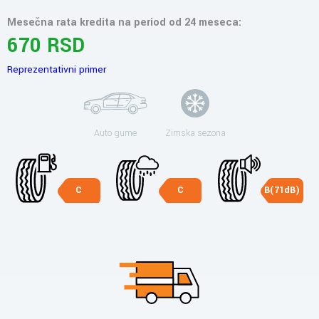
Mesečna rata kredita na period od 24 meseca:
670 RSD
Reprezentativni primer
Auto gume
Zimska sezona
C
C
B(71dB)