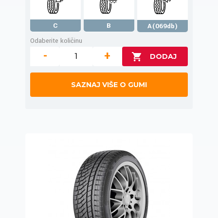
C
B
A(069db)
Odaberite količinu
-
+
SAZNAJ VIŠE O GUMI