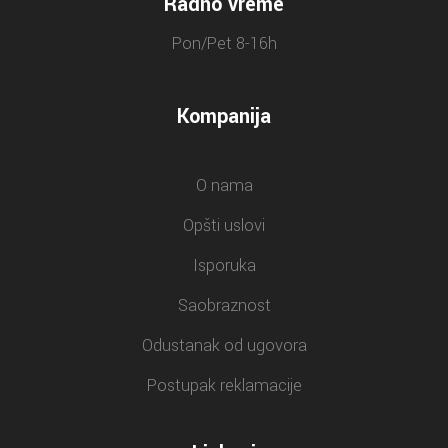
Radno vreme
Pon/Pet 8-16h
Kompanija
O nama
Opšti uslovi
Isporuka
Saobraznost
Odustanak od ugovora
Postupak reklamacije