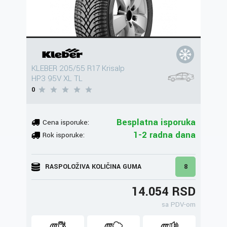
KLEBER 205/55 R17 Krisalp
HP3 95V XL TL
0
Besplatna isporuka
Cena isporuke:
1-2 radna dana
Rok isporuke:
RASPOLOŽIVA KOLIČINA GUMA
8
14.054 RSD
sa PDV-om