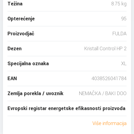
Težina
8.75 kg
Opterećenje
95
Proizvodjač
FULDA
Dezen
Kristall Control HP 2
Specijalna oznaka
XL
EAN
4038526041784
Zemlja porekla / uvoznik
NEMAČKA / BAKI DOO
Evropski registar energetske efikasnosti proizvoda
Više informacija