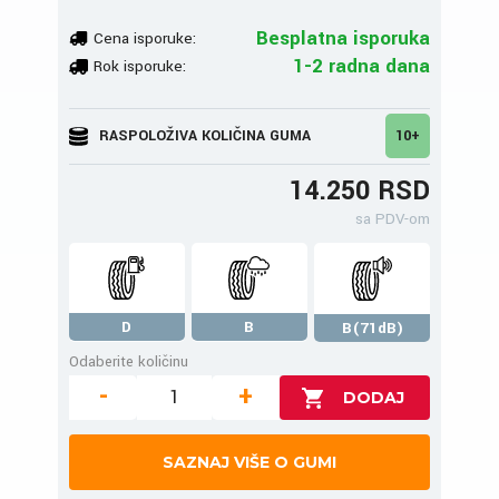
Besplatna isporuka
Cena isporuke:
1-2 radna dana
Rok isporuke:
RASPOLOŽIVA KOLIČINA GUMA
10+
14.250 RSD
sa PDV-om
D
B
B(71dB)
Odaberite količinu
-
+
SAZNAJ VIŠE O GUMI