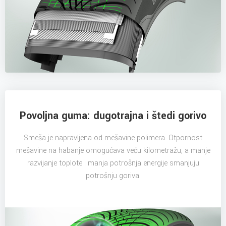
Povoljna guma: dugotrajna i štedi gorivo
Smeša je napravljena od mešavine polimera. Otpornost
mešavine na habanje omogućava veću kilometražu, a manje
razvijanje toplote i manja potrošnja energije smanjuju
potrošnju goriva.