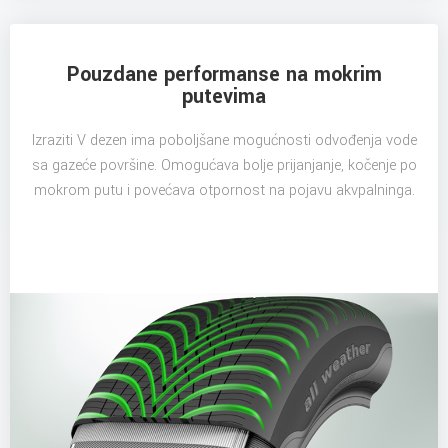
Pouzdane performanse na mokrim
putevima
Izraziti V dezen ima poboljšane mogućnosti odvođenja vode
sa gazeće površine. Omogućava bolje prijanjanje, kočenje po
mokrom putu i povećava otpornost na pojavu akvpalninga.