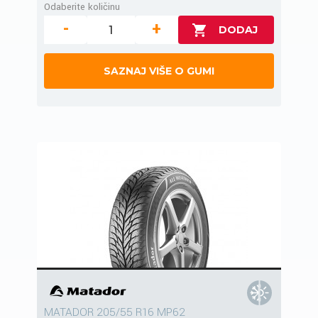
Odaberite količinu
-
+
SAZNAJ VIŠE O GUMI
MATADOR 205/55 R16 MP62