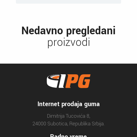
Nedavno pregledani
proizvodi
Internet prodaja guma
Dimitrija Tucovića 8,
24000 Subotica, Republika Srbija.
Radno vreme