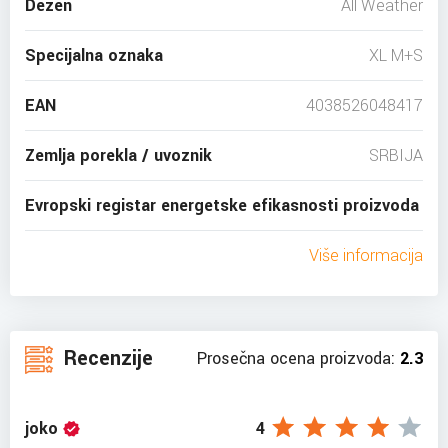
Dezen
All Weather
Specijalna oznaka
XL M+S
EAN
4038526048417
Zemlja porekla / uvoznik
SRBIJA
Evropski registar energetske efikasnosti proizvoda
Više informacija
Recenzije
Prosečna ocena proizvoda:
2.3
joko
4