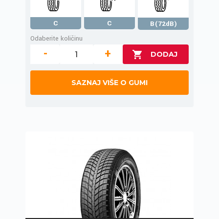
C
C
B(72dB)
Odaberite količinu
-
+
SAZNAJ VIŠE O GUMI