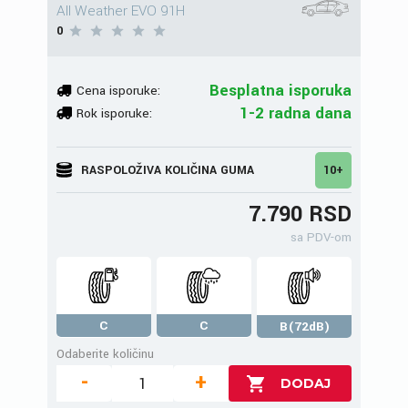
All Weather EVO 91H
0
Besplatna isporuka
Cena isporuke:
1-2 radna dana
Rok isporuke:
RASPOLOŽIVA KOLIČINA GUMA
10+
7.790 RSD
sa PDV-om
C
C
B(72dB)
Odaberite količinu
-
+