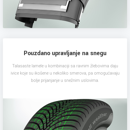
Pouzdano upravljanje na snegu
Talasaste lamele u kombinaciji sa ravnim žlebovima daju
ivice koje su ikošene u nekoliko smerova, pa omogućavaju
bolje prijanjanje u snežnim uslovima.