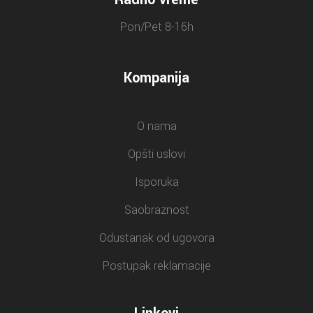
Pon/Pet 8-16h
Kompanija
O nama
Opšti uslovi
Isporuka
Saobraznost
Odustanak od ugovora
Postupak reklamacije