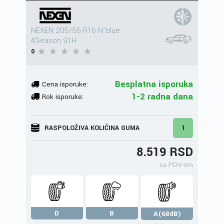
NEXEN 205/55 R16 N'blue
4Season 91H
0
Besplatna isporuka
Cena isporuke:
1-2 radna dana
Rok isporuke:
RASPOLOŽIVA KOLIČINA GUMA
1
8.519 RSD
sa PDV-om
D
B
A(68dB)