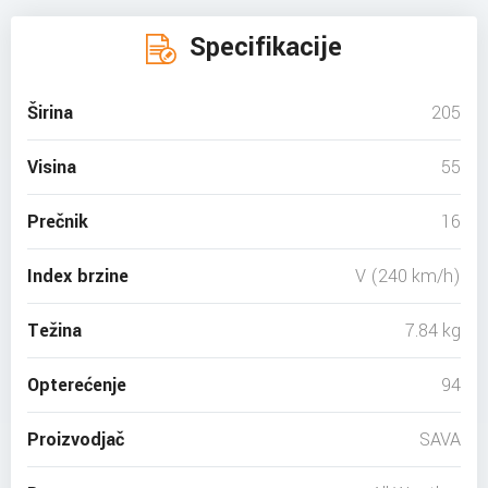
Specifikacije
Širina
205
Visina
55
Prečnik
16
Index brzine
V (240 km/h)
Težina
7.84 kg
Opterećenje
94
Proizvodjač
SAVA