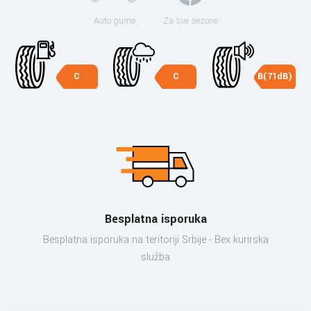
Auto gume
Za sve sezone
C
C
B(71dB)
Besplatna isporuka
Besplatna isporuka na teritoriji Srbije - Bex kurirska
služba