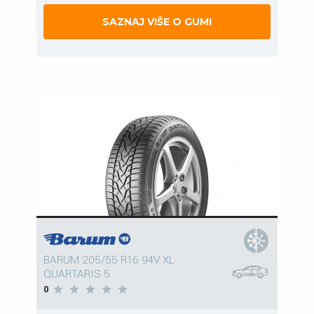
SAZNAJ VIŠE O GUMI
BARUM 205/55 R16 94V XL
QUARTARIS 5
0