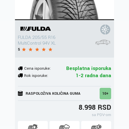
FULDA 205/55 R16
MultiControl 94V XL
5
Besplatna isporuka
Cena isporuke:
1-2 radna dana
Rok isporuke:
RASPOLOŽIVA KOLIČINA GUMA
10+
8.998 RSD
sa PDV-om