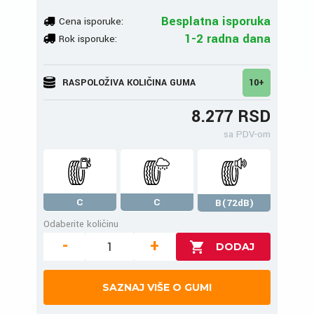
Besplatna isporuka
Cena isporuke:
1-2 radna dana
Rok isporuke:
RASPOLOŽIVA KOLIČINA GUMA
10+
8.277 RSD
sa PDV-om
C
C
B(72dB)
Odaberite količinu
-
+
SAZNAJ VIŠE O GUMI