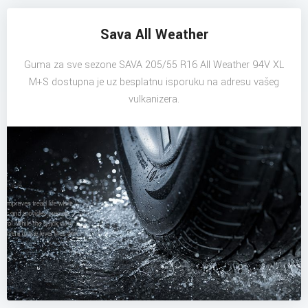
Sava All Weather
Guma za sve sezone SAVA 205/55 R16 All Weather 94V XL
M+S dostupna je uz besplatnu isporuku na adresu vašeg
vulkanizera.