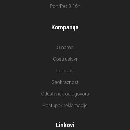
Pon/Pet 8-16h
Kompanija
O nama
Opšti uslovi
Isporuka
Saobraznost
Odustanak od ugovora
Postupak reklamacije
Linkovi