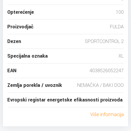
Opterećenje
100
Proizvodjač
FULDA
Dezen
SPORTCONTROL 2
Specijalna oznaka
XL
EAN
4038526052247
Zemlja porekla / uvoznik
NEMAČKA / BAKI DOO
Evropski registar energetske efikasnosti proizvoda
Više informacija