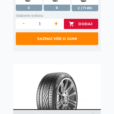
E
B
2 (71dB)
Odaberite količinu
-
+
SAZNAJ VIŠE O GUMI