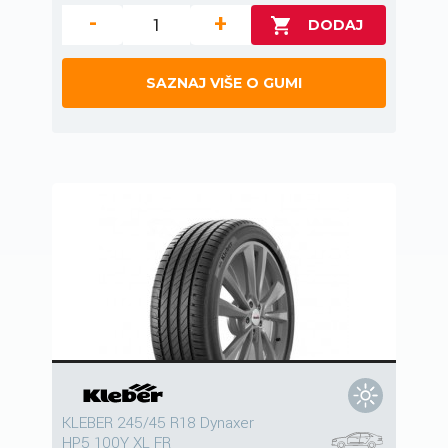
-
+
SAZNAJ VIŠE O GUMI
KLEBER 245/45 R18 Dynaxer
HP5 100Y XL FR