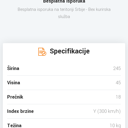
Besplatna isporuka
Besplatna isporuka na teritoriji Srbije - Bex kurirska
služba
Specifikacije
Širina
245
Visina
45
Prečnik
18
Index brzine
Y (300 km/h)
Težina
10 kg