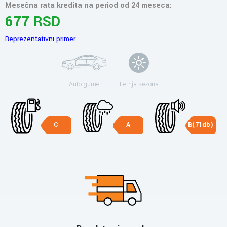
Mesečna rata kredita na period od 24 meseca:
677 RSD
Reprezentativni primer
Auto gume
Letnja sezona
C
A
B(71db)