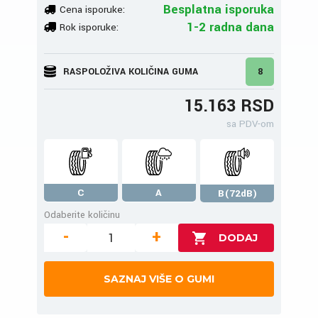
Besplatna isporuka
Cena isporuke:
1-2 radna dana
Rok isporuke:
RASPOLOŽIVA KOLIČINA GUMA
8
15.163 RSD
sa PDV-om
C
A
B(72dB)
Odaberite količinu
-
+
SAZNAJ VIŠE O GUMI