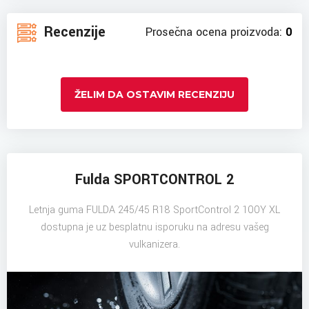
Recenzije
Prosečna ocena proizvoda:
0
ŽELIM DA OSTAVIM RECENZIJU
Fulda SPORTCONTROL 2
Letnja guma FULDA 245/45 R18 SportControl 2 100Y XL
dostupna je uz besplatnu isporuku na adresu vašeg
vulkanizera.