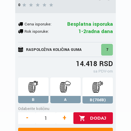
0
Besplatna isporuka
Cena isporuke:
1-2radna dana
Rok isporuke:
RASPOLOŽIVA KOLIČINA GUMA
7
14.418 RSD
sa PDV-om
B
A
B(70dB)
Odaberite količinu
-
+