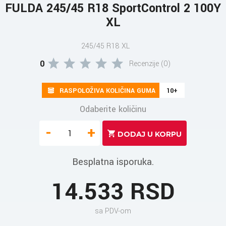
FULDA 245/45 R18 SportControl 2 100Y
XL
245/45 R18 XL
0
Recenzije (0)
RASPOLOŽIVA KOLIČINA GUMA
10+
Odaberite količinu
-
+
Besplatna isporuka.
14.533 RSD
sa PDV-om