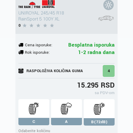
UNIROYAL 245/45 R18
RainSport 5 100Y XL
0
Besplatna isporuka
Cena isporuke:
1-2 radna dana
Rok isporuke:
RASPOLOŽIVA KOLIČINA GUMA
4
15.295 RSD
sa PDV-om
C
A
B(72dB)
Odaberite količinu