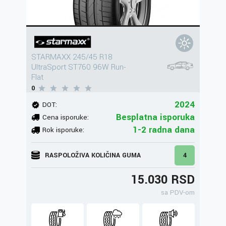
STARMAXX 245/45 R18
UltraSport ST760 96W Run-
Flat
0
2024
DOT:
Besplatna isporuka
Cena isporuke:
1-2 radna dana
Rok isporuke:
RASPOLOŽIVA KOLIČINA GUMA
4
15.030 RSD
sa PDV-om