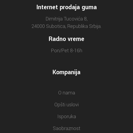
Internet prodaja guma
Dimitrija Tucovića 8,
24000 Subotica, Republika Srbija.
Radno vreme
Pon/Pet 8-16h
Kompanija
O nama
Opšti uslovi
Isporuka
Saobraznost