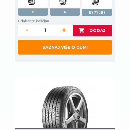
C
A
B(71dB)
Odaberite količinu
-
+
SAZNAJ VIŠE O GUMI