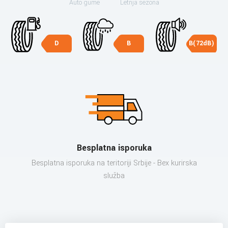
Auto gume
Letnja sezona
D
B
B(72dB)
Besplatna isporuka
Besplatna isporuka na teritoriji Srbije - Bex kurirska
služba