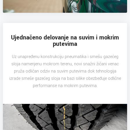
Ujednačeno delovanje na suvim i mokrim
putevima
Uz unapređenu konstrukciju pneumatika i smešu gazećeg
sloja namenjenu mokrom terenu, novi snažni žičani venac
pruža odličan odziv na suvim putevima dok tehnologija
izrade smeše gazećeg sloja na bazi silike obezbeđuje odlične
performanse na mokrim putevima.