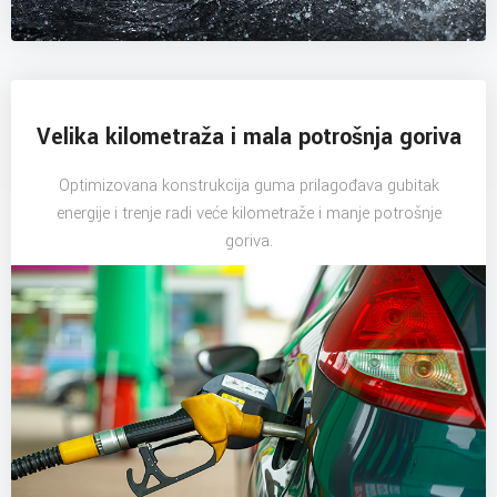
Velika kilometraža i mala potrošnja goriva
Optimizovana konstrukcija guma prilagođava gubitak
energije i trenje radi veće kilometraže i manje potrošnje
goriva.