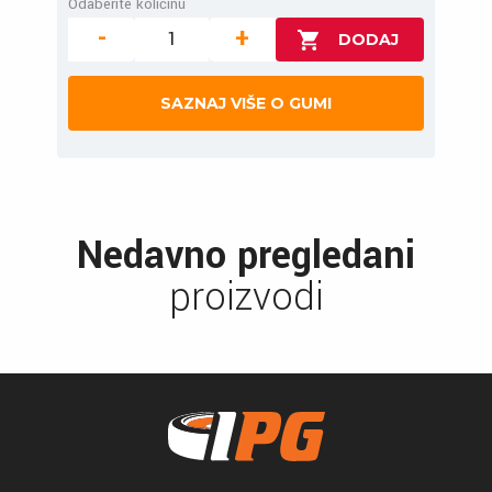
Odaberite količinu
-
+
SAZNAJ VIŠE O GUMI
Nedavno pregledani
proizvodi