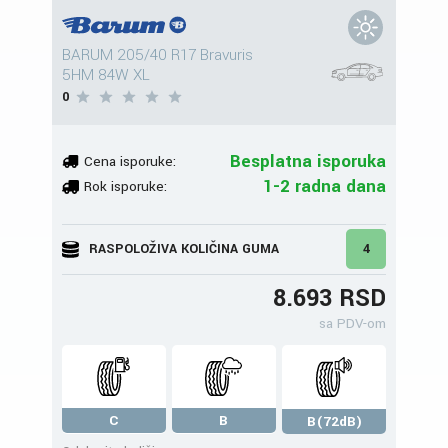
BARUM 205/40 R17 Bravuris
5HM 84W XL
0
Besplatna isporuka
Cena isporuke:
1-2 radna dana
Rok isporuke:
RASPOLOŽIVA KOLIČINA GUMA
4
8.693 RSD
sa PDV-om
C
B
B(72dB)