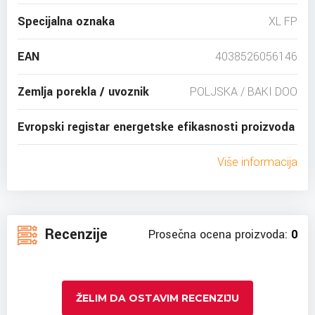
Specijalna oznaka
XL FP
EAN
4038526056146
Zemlja porekla / uvoznik
POLJSKA / BAKI DOO
Evropski registar energetske efikasnosti proizvoda
Više informacija
Recenzije
Prosečna ocena proizvoda:
0
ŽELIM DA OSTAVIM RECENZIJU