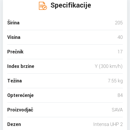
Specifikacije
Širina
205
Visina
40
Prečnik
17
Index brzine
Y (300 km/h)
Težina
7.55 kg
Opterećenje
84
Proizvodjač
SAVA
Dezen
Intensa UHP 2