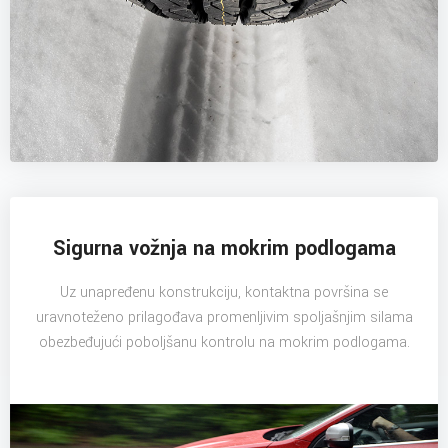
Sigurna vožnja na mokrim podlogama
Uz unapređenu konstrukciju, kontaktna površina se
uravnoteženo prilagođava promenljivim spoljašnjim silama
obezbeđujući poboljšanu kontrolu na mokrim podlogama.