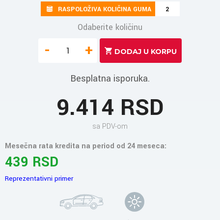
RASPOLOŽIVA KOLIČINA GUMA
2
Odaberite količinu
-
+
Besplatna isporuka.
9.414 RSD
sa PDV-om
Mesečna rata kredita na period od 24 meseca:
439 RSD
Reprezentativni primer