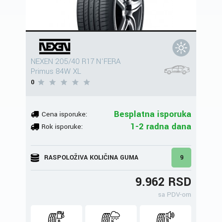
NEXEN 205/40 R17 N'FERA
Primus 84W XL
0
Besplatna isporuka
Cena isporuke:
1-2 radna dana
Rok isporuke:
RASPOLOŽIVA KOLIČINA GUMA
9
9.962 RSD
sa PDV-om