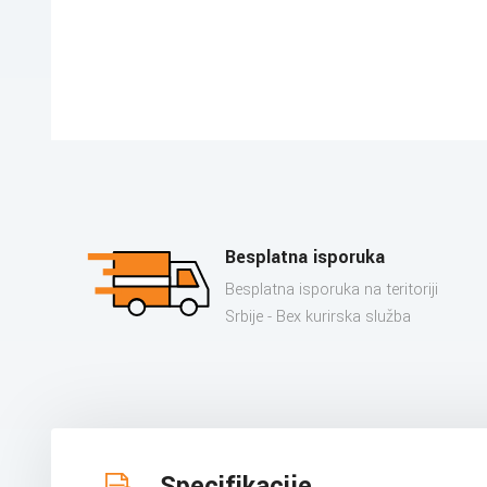
Besplatna isporuka
Besplatna isporuka na teritoriji
Srbije - Bex kurirska služba
Specifikacije