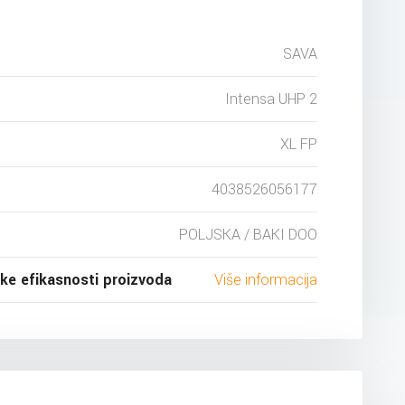
SAVA
Intensa UHP 2
XL FP
4038526056177
POLJSKA / BAKI DOO
ske efikasnosti proizvoda
Više informacija