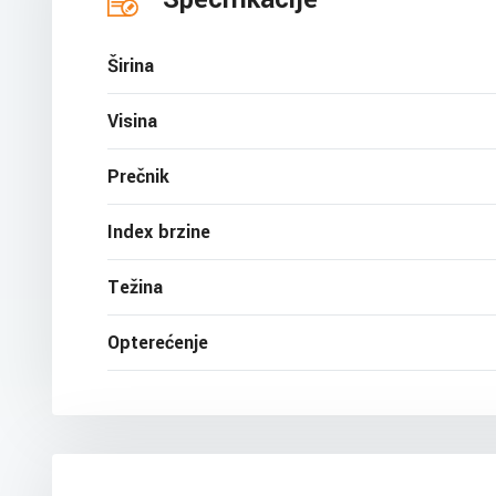
Širina
Visina
Prečnik
Index brzine
Težina
Opterećenje