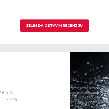
ŽELIM DA OSTAVIM RECENZIJU
2 87Y XL
resu vašeg