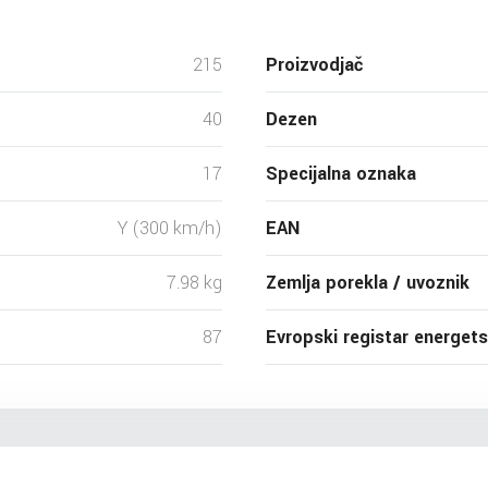
215
Proizvodjač
40
Dezen
17
Specijalna oznaka
Y (300 km/h)
EAN
7.98 kg
Zemlja porekla / uvoznik
87
Evropski registar energet