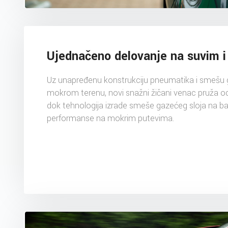
Ujednačeno delovanje na suvim 
Uz unapređenu konstrukciju pneumatika i smešu
mokrom terenu, novi snažni žičani venac pruža o
dok tehnologija izrade smeše gazećeg sloja na baz
performanse na mokrim putevima.