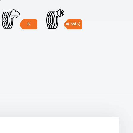
B
B(72dB)