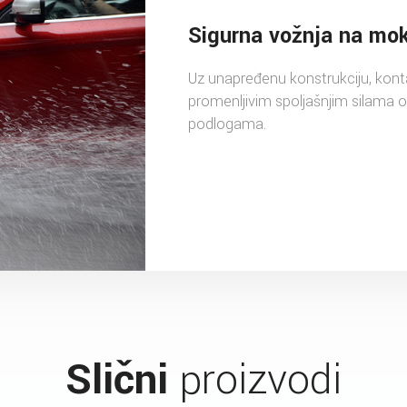
Sigurna vožnja na mo
Uz unapređenu konstrukciju, kont
promenljivim spoljašnjim silama 
podlogama.
Slični
proizvodi