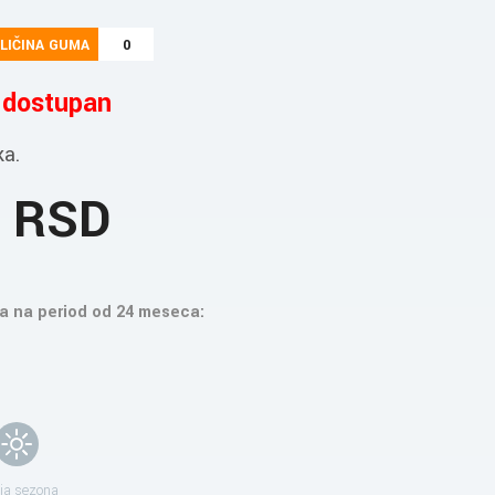
LIČINA GUMA
0
e dostupan
ka.
6 RSD
a na period od 24 meseca:
ja sezona