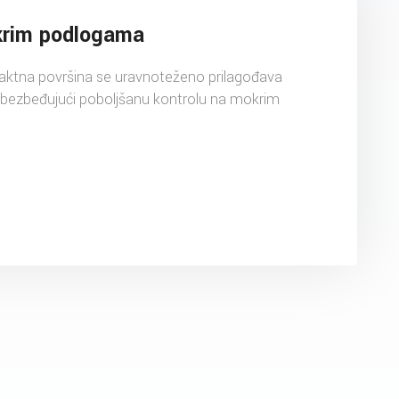
krim podlogama
aktna površina se uravnoteženo prilagođava
obezbeđujući poboljšanu kontrolu na mokrim