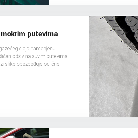
i mokrim putevima
 gazećeg sloja namenjenu
dličan odziv na suvim putevima
i silike obezbeđuje odlične