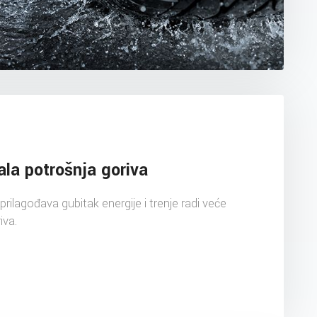
ala potrošnja goriva
ilagođava gubitak energije i trenje radi veće
iva.