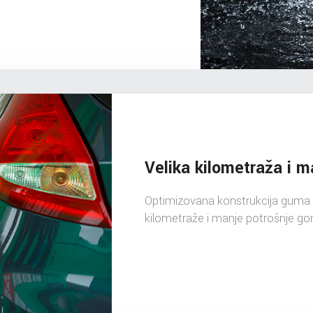
Velika kilometraža i m
Optimizovana konstrukcija guma pr
kilometraže i manje potrošnje gor