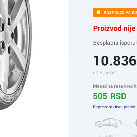
RASPOLOŽIVA KO
Proizvod nij
Besplatna isporu
10.83
sa PDV-om
Mesečna rata kredit
505 RSD
Reprezentativni primer
Auto gume
Letn