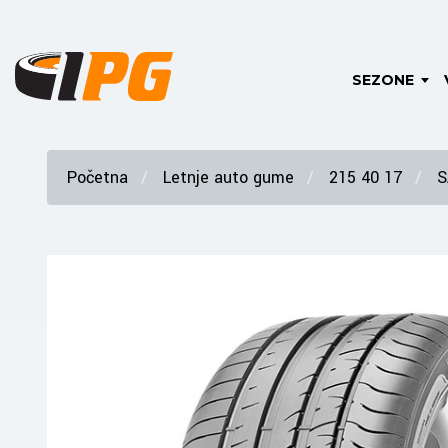
SEZONE
Početna
Letnje auto gume
215 40 17
S