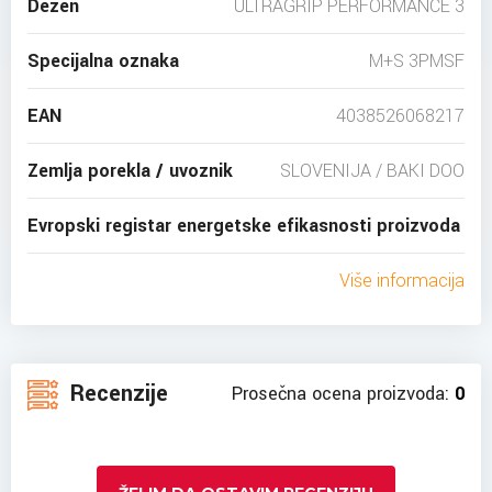
Dezen
ULTRAGRIP PERFORMANCE 3
Specijalna oznaka
M+S 3PMSF
EAN
4038526068217
Zemlja porekla / uvoznik
SLOVENIJA / BAKI DOO
Evropski registar energetske efikasnosti proizvoda
Više informacija
Recenzije
Prosečna ocena proizvoda:
0