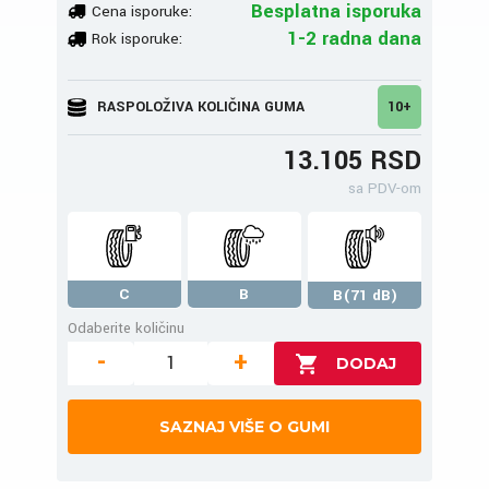
Besplatna isporuka
Cena isporuke:
1-2 radna dana
Rok isporuke:
RASPOLOŽIVA KOLIČINA GUMA
10+
13.105 RSD
sa PDV-om
C
B
B(71 dB)
Odaberite količinu
-
+
SAZNAJ VIŠE O GUMI