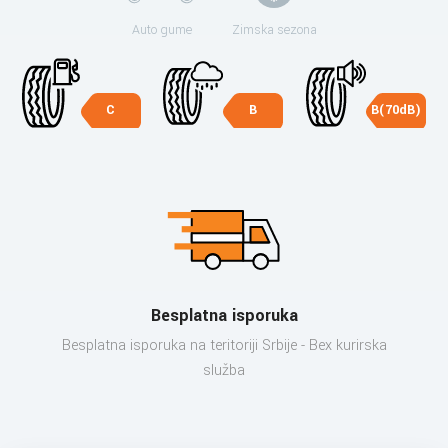
Auto gume
Zimska sezona
C
B
B(70dB)
Besplatna isporuka
Besplatna isporuka na teritoriji Srbije - Bex kurirska
služba