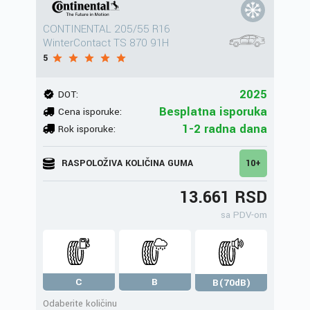
CONTINENTAL 205/55 R16
WinterContact TS 870 91H
5
2025
DOT:
Besplatna isporuka
Cena isporuke:
1-2 radna dana
Rok isporuke:
RASPOLOŽIVA KOLIČINA GUMA
10+
13.661 RSD
sa PDV-om
C
B
B(70dB)
Odaberite količinu