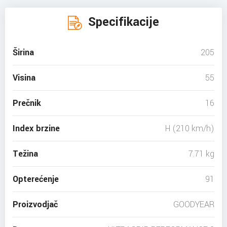
Specifikacije
Širina
205
Visina
55
Prečnik
16
Index brzine
H (210 km/h)
Težina
7.71 kg
Opterećenje
91
Proizvodjač
GOODYEAR