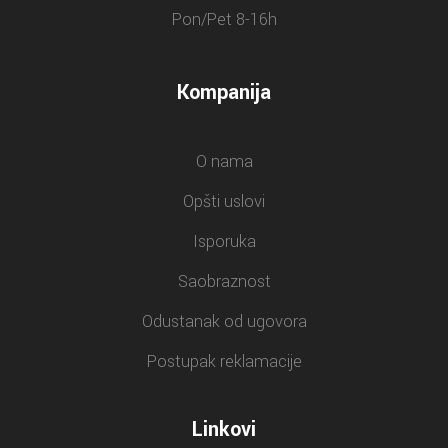
Pon/Pet 8-16h
Kompanija
O nama
Opšti uslovi
Isporuka
Saobraznost
Odustanak od ugovora
Postupak reklamacije
Linkovi