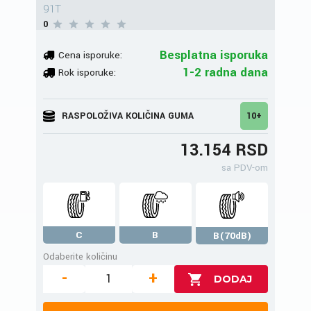
91T
0
Besplatna isporuka
Cena isporuke:
1-2 radna dana
Rok isporuke:
RASPOLOŽIVA KOLIČINA GUMA
10+
13.154 RSD
sa PDV-om
C
B
B(70dB)
Odaberite količinu
-
+