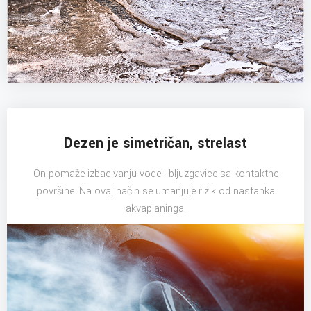
Dezen je simetričan, strelast
On pomaže izbacivanju vode i bljuzgavice sa kontaktne
površine. Na ovaj način se umanjuje rizik od nastanka
akvaplaninga.