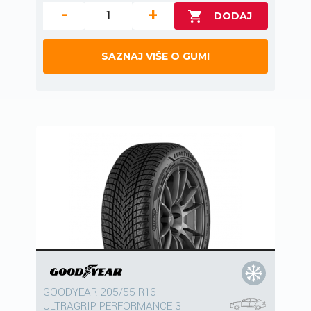
-
+
SAZNAJ VIŠE O GUMI
GOODYEAR 205/55 R16
ULTRAGRIP PERFORMANCE 3