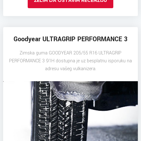
ŽELIM DA OSTAVIM RECENZIJU
Goodyear ULTRAGRIP PERFORMANCE 3
Zimska guma GOODYEAR 205/55 R16 ULTRAGRIP
PERFORMANCE 3 91H dostupna je uz besplatnu isporuku na
adresu vašeg vulkanizera.