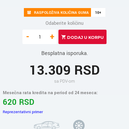
RASPOLOŽIVA KOLIČINA GUMA
10+
Odaberite količinu
-
+
Besplatna isporuka.
13.309 RSD
sa PDV-om
Mesečna rata kredita na period od 24 meseca:
620 RSD
Reprezentativni primer