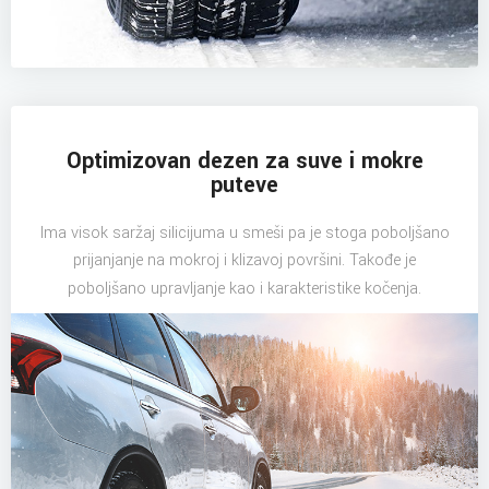
Optimizovan dezen za suve i mokre
puteve
Ima visok saržaj silicijuma u smeši pa je stoga poboljšano
prijanjanje na mokroj i klizavoj površini. Takođe je
poboljšano upravljanje kao i karakteristike kočenja.