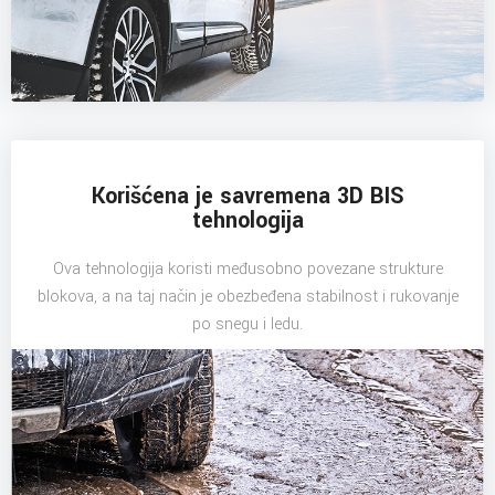
Korišćena je savremena 3D BIS
tehnologija
Ova tehnologija koristi međusobno povezane strukture
blokova, a na taj način je obezbeđena stabilnost i rukovanje
po snegu i ledu.