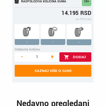
RASPOLOŽIVA KOLIČINA GUMA
10+
14.195 RSD
sa PDV-om
-
-
-
Odaberite količinu
-
+
SAZNAJ VIŠE O GUMI
Nedavno pregledani