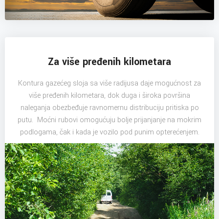
Za više pređenih kilometara
Kontura gazećeg sloja sa više radijusa daje mogućnost za
više pređenih kilometara, dok duga i široka površina
naleganja obezbeđuje ravnomernu distribuciju pritiska po
putu. Moćni rubovi omogućuju bolje prijanjanje na mokrim
podlogama, čak i kada je vozilo pod punim opterećenjem.