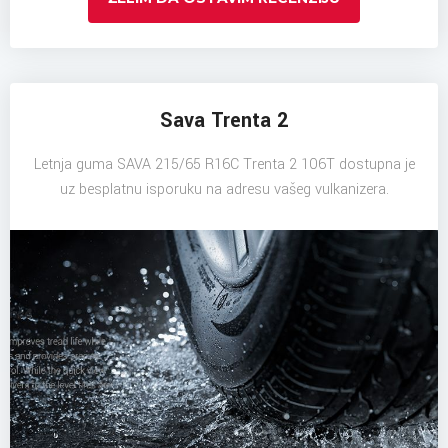
Sava Trenta 2
Letnja guma SAVA 215/65 R16C Trenta 2 106T dostupna je
uz besplatnu isporuku na adresu vašeg vulkanizera.