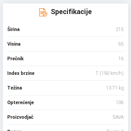
Specifikacije
Širina
215
Visina
65
Prečnik
16
Index brzine
T (190 km/h)
Težina
13.71 kg
Opterećenje
106
Proizvodjač
SAVA