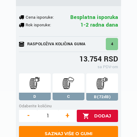
Besplatna isporuka
Cena isporuke:
1-2 radna dana
Rok isporuke:
RASPOLOŽIVA KOLIČINA GUMA
4
13.754 RSD
sa PDV-om
D
C
B(72dB)
Odaberite količinu
-
+
SAZNAJ VIŠE O GUMI