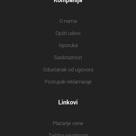
Kompanija
O nama
Opšti uslovi
Isporuka
Saobraznost
Odustanak od ugovora
Postupak reklamacije
Linkovi
Plaćanje cene
Zaštita privatnosti