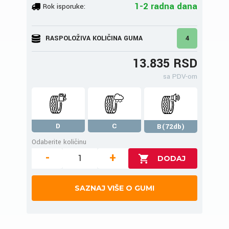
1-2 radna dana
Rok isporuke:
RASPOLOŽIVA KOLIČINA GUMA
4
13.835 RSD
sa PDV-om
D
C
B(72db)
Odaberite količinu
-
+
SAZNAJ VIŠE O GUMI