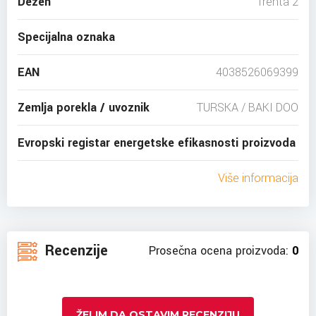
Dezen
Trenta 2
Specijalna oznaka
EAN
4038526069399
Zemlja porekla / uvoznik
TURSKA / BAKI DOO
Evropski registar energetske efikasnosti proizvoda
Više informacija
Recenzije
Prosečna ocena proizvoda:
0
ŽELIM DA OSTAVIM RECENZIJU