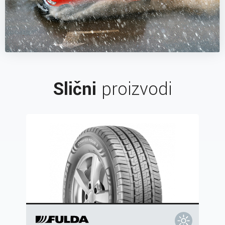
Slični
proizvodi