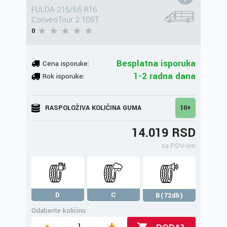
FULDA 215/65 R16
ConveoTour 2 106T
0
Besplatna isporuka
Cena isporuke:
1-2 radna dana
Rok isporuke:
RASPOLOŽIVA KOLIČINA GUMA
10+
14.019 RSD
sa PDV-om
D
C
B(72db)
Odaberite količinu
-
+