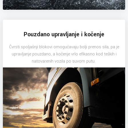
Pouzdano upravljanje i kočenje
Čvrsti spoljašnji blokovi omogućavaju bolji prenos sila, pa je
upravljanje pouzdano, a kočenje vrlo efikasno kod teških i
natovarenih vozila po suvom putu.