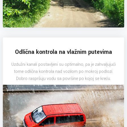
Odlična kontrola na vlažnim putevima
Uzdužni kanali postavljeni su optimalno, pa je zahvaljujući
tome odlična kontrola nad vozilom po mokroj podlozi.
Dobro raspršuju vodu sa površine po kojoj se kreću.