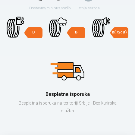
Dostavno/minibus vozilo
Letnja sezona
D
B
B(72dB)
Besplatna isporuka
Besplatna isporuka na teritoriji Srbije - Bex kurirska
služba