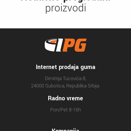
proizvodi
Internet prodaja guma
Dimitrija Tucovića 8,
24000 Subotica, Republika Srbija.
Radno vreme
Pon/Pet 8-16h