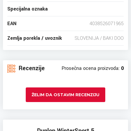
Specijalna oznaka
EAN
4038526071965
Zemlja porekla / uvoznik
SLOVENIJA / BAKI DOO
Recenzije
Prosečna ocena proizvoda:
0
ŽELIM DA OSTAVIM RECENZIJU
Dunlop WinterSport 5