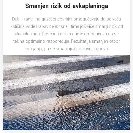
Smanjen rizik od avkaplaninga
Dublji kanali na gazećoj površini omogućavaju da se veća
količina vode i lapavice istisne i time još više smanji rizik od
akvaplaninga. Poseban dizajn gume omogućava da se
težina optimalno raspoređuje. Rezultat je smanjen otpor
kotrljanja, pa se smanjuje i potrošnja goriva.