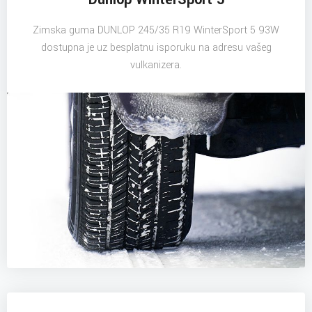
Zimska guma DUNLOP 245/35 R19 WinterSport 5 93W
dostupna je uz besplatnu isporuku na adresu vašeg
vulkanizera.