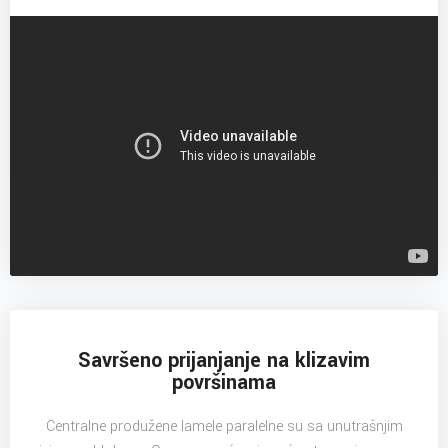
Savršeno prijanjanje na klizavim
površinama
Centralne produžene lamele paralelne su sa unutrašnjim