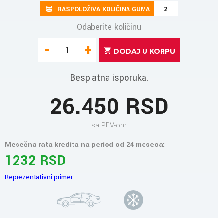
RASPOLOŽIVA KOLIČINA GUMA
2
Odaberite količinu
-
+
Besplatna isporuka.
26.450 RSD
sa PDV-om
Mesečna rata kredita na period od 24 meseca:
1232 RSD
Reprezentativni primer