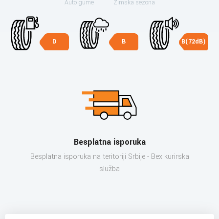
Auto gume
Zimska sezona
D
B
B(72dB)
Besplatna isporuka
Besplatna isporuka na teritoriji Srbije - Bex kurirska
služba