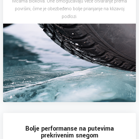
ivicama blokova. One omogućavaju veće otvaranje prema
površini, čime je obezbeđeno bolje prianjanje na klizavoj
podlozi.
Bolje performanse na putevima
prekrivenim snegom