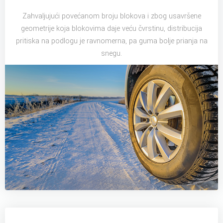
Zahvaljujući povećanom broju blokova i zbog usavršene
geometrije koja blokovima daje veću čvrstinu, distribucija
pritiska na podlogu je ravnomerna, pa guma bolje prianja na
snegu.