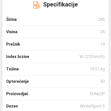
Specifikacije
Širina
245
Visina
35
Prečnik
19
Index brzine
W (270 km/h)
Težina
10.51 kg
Opterećenje
93
Proizvodjač
DUNLOP
Dezen
WinterSport 5