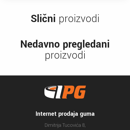
Slični
proizvodi
Nedavno pregledani
proizvodi
Internet prodaja guma
Dimitrija Tucovića 8,