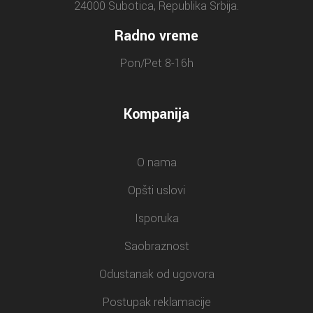
24000 Subotica, Republika Srbija.
Radno vreme
Pon/Pet 8-16h
Kompanija
O nama
Opšti uslovi
Isporuka
Saobraznost
Odustanak od ugovora
Postupak reklamacije