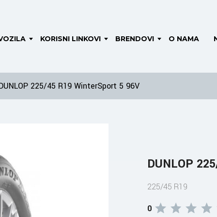
VOZILA
KORISNI LINKOVI
BRENDOVI
O NAMA
DUNLOP 225/45 R19 WinterSport 5 96V
DUNLOP 225/
225/45 R19
0