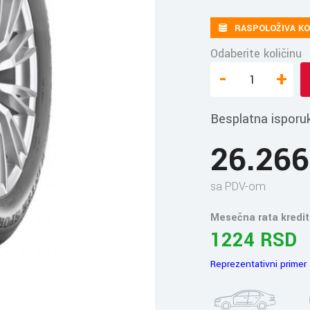
RASPOLOŽIVA KO
Odaberite količinu
-
+
Besplatna isporu
26.26
sa PDV-om
Mesečna rata kredit
1224 RSD
Reprezentativni primer