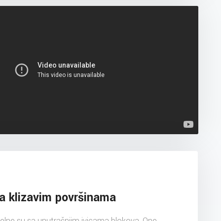
na klizavim površinama
elne su sa unutrašnjim ivicama blokova. One