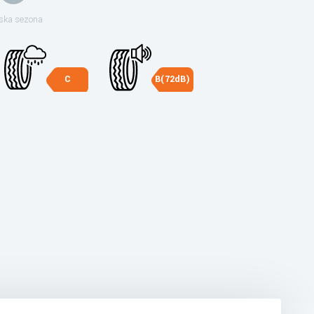
ska sezona
C
B(72dB)