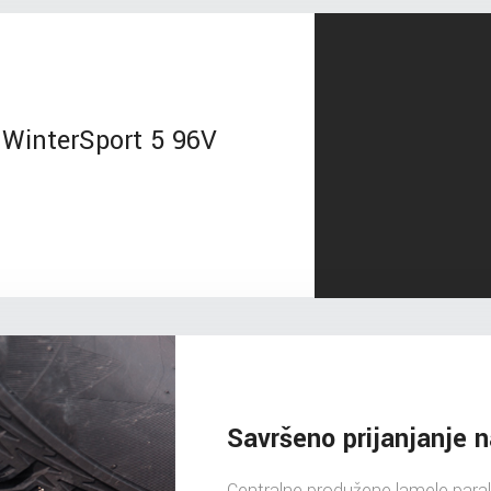
WinterSport 5 96V
Savršeno prijanjanje 
Centralne produžene lamele paral