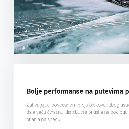
Bolje performanse na putevima 
Zahvaljujući povećanom broju blokova i zbog usa
daje veću čvrstinu, distribucija pritiska na podlo
prianja na snegu.