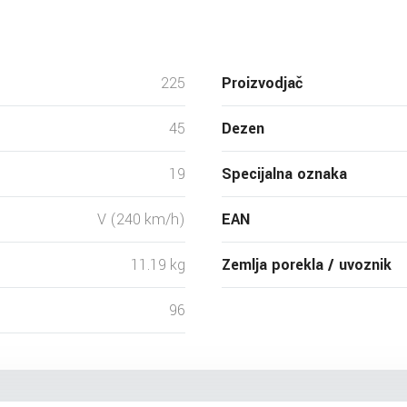
225
Proizvodjač
45
Dezen
19
Specijalna oznaka
V (240 km/h)
EAN
11.19 kg
Zemlja porekla / uvoznik
96