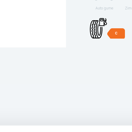
Auto gume
Zim
C