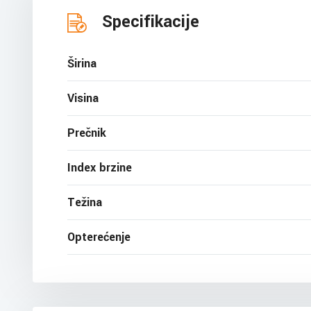
Specifikacije
Širina
Visina
Prečnik
Index brzine
Težina
Opterećenje