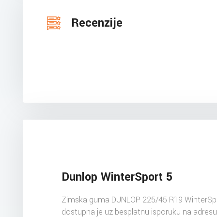
Recenzije
Dunlop WinterSport 5
Zimska guma DUNLOP 225/45 R19 WinterSpo
dostupna je uz besplatnu isporuku na adres