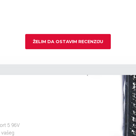
ŽELIM DA OSTAVIM RECENZIJU
rt 5 96V
u vašeg