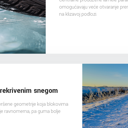
omogućavaju veće otvaranje prema
na klizavoj podlozi.
prekrivenim snegom
vršene geometrije koja blokovima
gu je ravnomerna, pa guma bolje