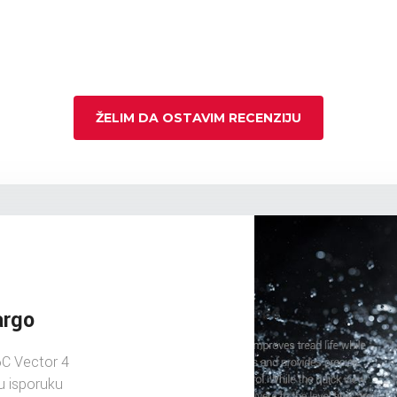
ŽELIM DA OSTAVIM RECENZIJU
argo
C Vector 4
u isporuku