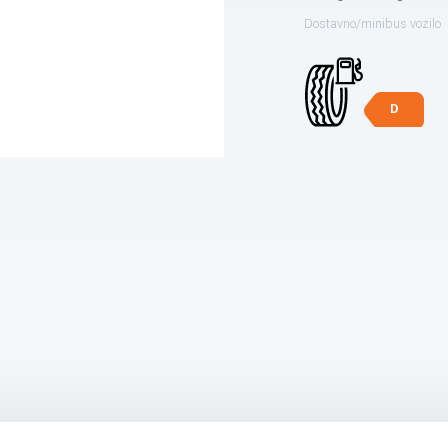
Dostavno/minibus vozilo
D