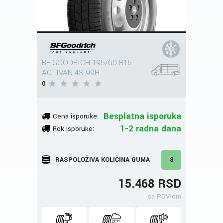
BF GOODRICH 195/60 R16
ACTIVAN 4S 99H
0
Besplatna isporuka
Cena isporuke:
1-2 radna dana
Rok isporuke:
RASPOLOŽIVA KOLIČINA GUMA
8
15.468 RSD
sa PDV-om