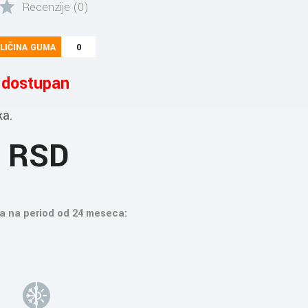
Recenzije (0)
LIČINA GUMA
0
e dostupan
ka.
8 RSD
a na period od 24 meseca: