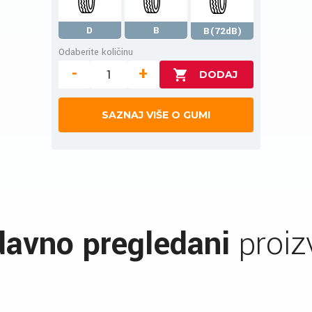
D
B
B(72dB)
Odaberite količinu
-
+
SAZNAJ VIŠE O GUMI
avno pregledani
proiz