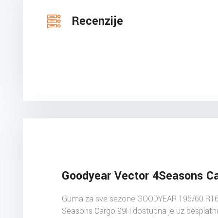
Recenzije
Goodyear Vector 4Seasons C
Guma za sve sezone GOODYEAR 195/60 R16
Seasons Cargo 99H dostupna je uz besplatn