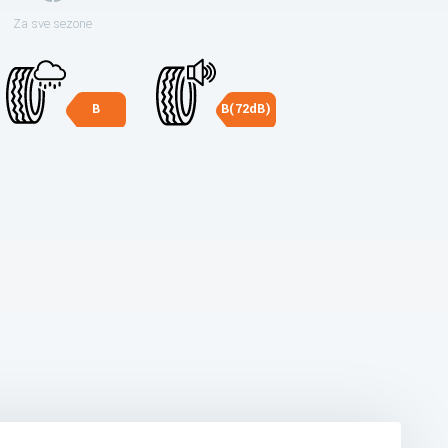
Za sve sezone
B
B(72dB)