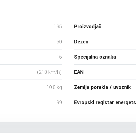
195
Proizvodjač
60
Dezen
16
Specijalna oznaka
H (210 km/h)
EAN
10.8 kg
Zemlja porekla / uvoznik
99
Evropski registar energet