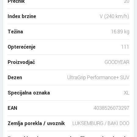
Prečnik
20
Index brzine
V (240 km/h)
Težina
16.89 kg
Opterećenje
111
Proizvodjač
GOODYEAR
Dezen
UltraGrip Performance+ SUV
Specijalna oznaka
XL
EAN
4038526073297
Zemlja porekla / uvoznik
LUKSEMBURG / BAKI DOO