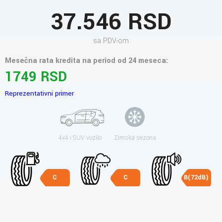
37.546 RSD
sa PDV-om
Mesečna rata kredita na period od 24 meseca:
1749 RSD
Reprezentativni primer
4x4 i SUV vozilo
Zimska sezona
C
C
B(72dB)