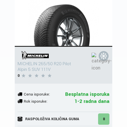
MICHELIN 265/50 R20 Pilot
Alpin 5 SUV 111V
0
Besplatna isporuka
Cena isporuke:
1-2 radna dana
Rok isporuke:
RASPOLOŽIVA KOLIČINA GUMA
8