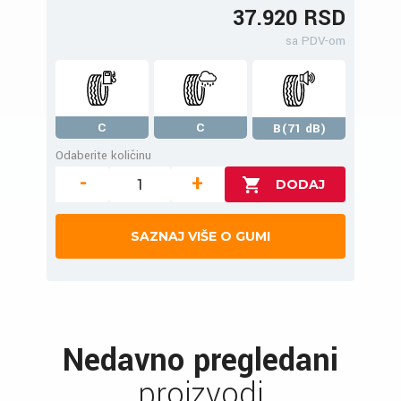
37.920 RSD
sa PDV-om
C
C
B(71 dB)
Odaberite količinu
-
+
SAZNAJ VIŠE O GUMI
Nedavno pregledani
proizvodi