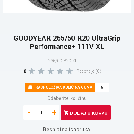
GOODYEAR 265/50 R20 UltraGrip
Performance+ 111V XL
265/50 R20 XL
0
Recenzije (0)
RASPOLOŽIVA KOLIČINA GUMA
6
Odaberite količinu
-
+
Besplatna isporuka.