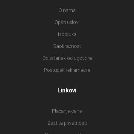
O nama
Opšti uslovi
Isporuka
Saobraznost
Odustanak od ugovora
Postupak reklamacije
Linkovi
Plaćanje cene
Zaštita privatnosti