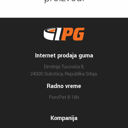
Internet prodaja guma
Dimitrija Tucovića 8,
24000 Subotica, Republika Srbija.
Radno vreme
Pon/Pet 8-16h
Kompanija