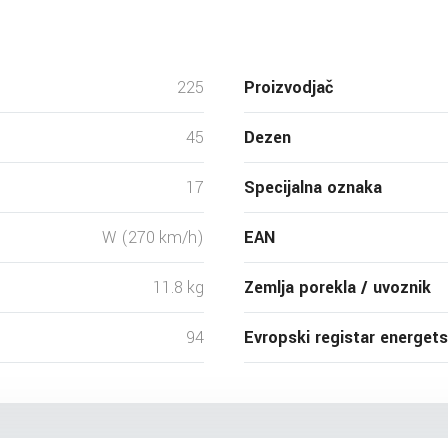
225
Proizvodjač
45
Dezen
17
Specijalna oznaka
W (270 km/h)
EAN
11.8 kg
Zemlja porekla / uvoznik
94
Evropski registar energet