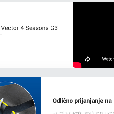
Vector 4 Seasons G3
F
Odlično prijanjanje na
U centru gazeće površine nalaze s