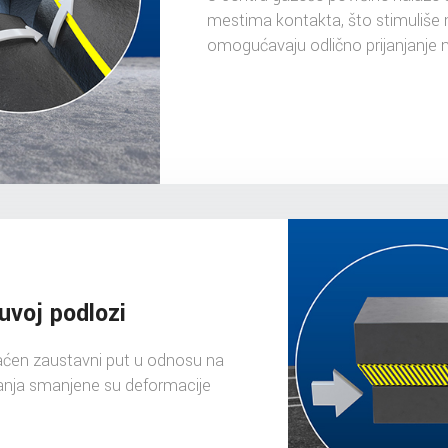
mestima kontakta, što stimuliše n
omogućavaju odlično prijanjanje 
suvoj podlozi
raćen zaustavni put u odnosu na
anja smanjene su deformacije