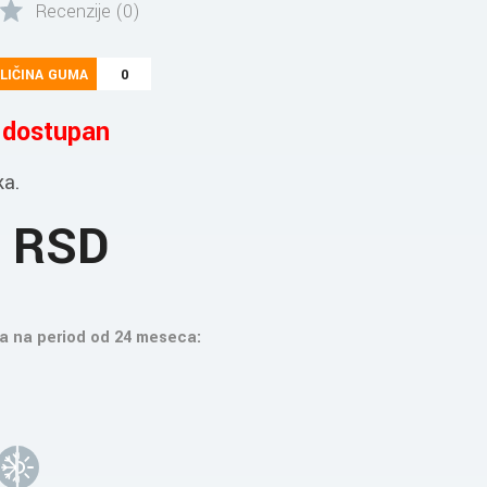
Recenzije (0)
LIČINA GUMA
0
e dostupan
ka.
4 RSD
a na period od 24 meseca: