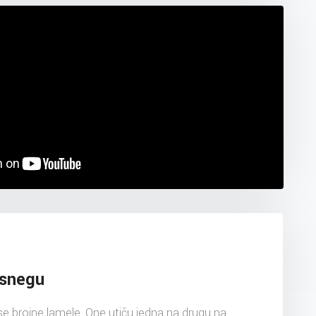
 snegu
e brojne lamele. One utiču jedna na drugu na