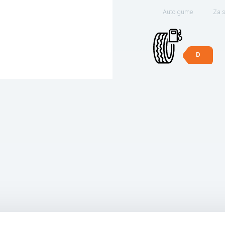
Auto gume
Za 
D