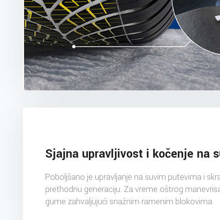
Sjajna upravljivost i kočenje na 
Poboljšano je upravljanje na suvim putevima i sk
prethodnu generaciju. Za vreme oštrog manevris
gume zahvaljujući snažnim ramenim blokovima.