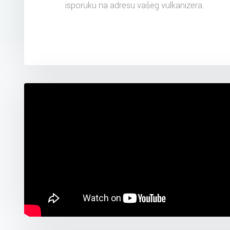
isporuku na adresu vašeg vulkanizera.