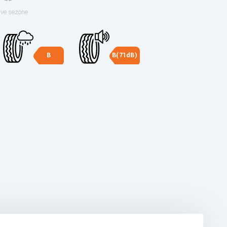
sve sezone
B
B(71dB)