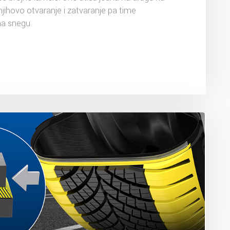
jihovo otvaranje i zatvaranje pa time
na snegu.