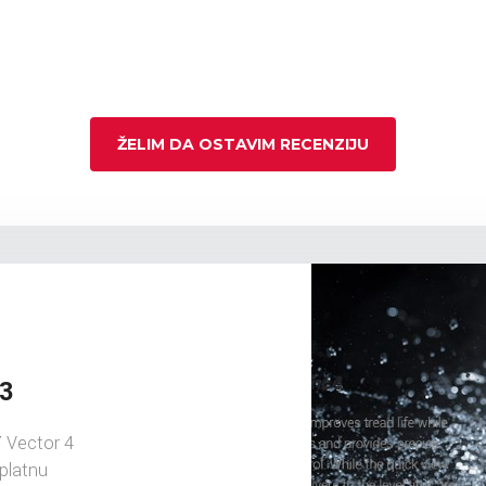
ŽELIM DA OSTAVIM RECENZIJU
G3
 Vector 4
platnu