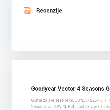
Recenzije
Goodyear Vector 4 Seasons 
Guma za sve sezone GOODYEAR 225/45 R17
Seasons G3 94W XL ROF dostupna je uz bes