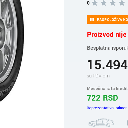
0
RASPOLOŽIVA KO
Proizvod nij
Besplatna isporu
15.49
sa PDV-om
Mesečna rata kredit
722 RSD
Reprezentativni primer