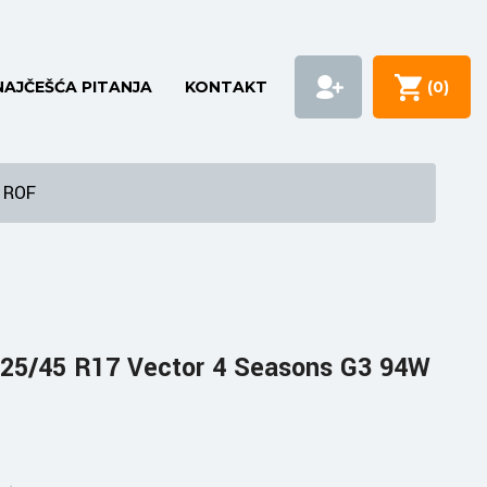
NAJČEŠĆA PITANJA
KONTAKT
(
0
)
 ROF
5/45 R17 Vector 4 Seasons G3 94W