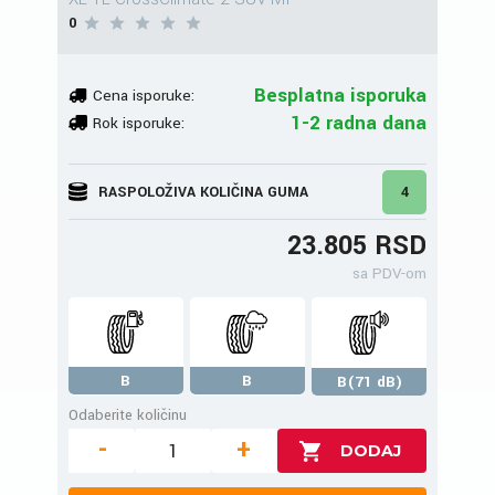
0
Besplatna isporuka
Cena isporuke:
1-2 radna dana
Rok isporuke:
RASPOLOŽIVA KOLIČINA GUMA
4
23.805 RSD
sa PDV-om
B
B
B(71 dB)
Odaberite količinu
-
+