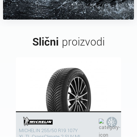
Slični
proizvodi
MICHELIN 255/50 R19 107Y
XL TL CrossClimate 2 SUV MI