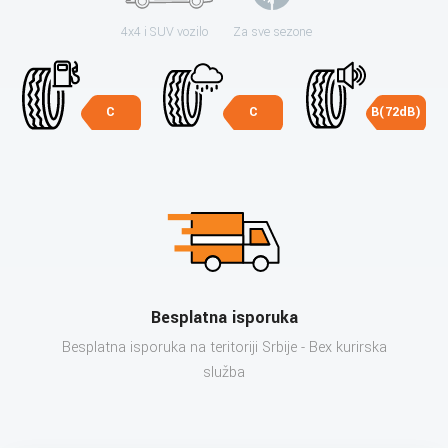
4x4 i SUV vozilo
Za sve sezone
C
C
B(72dB)
Besplatna isporuka
Besplatna isporuka na teritoriji Srbije - Bex kurirska
služba