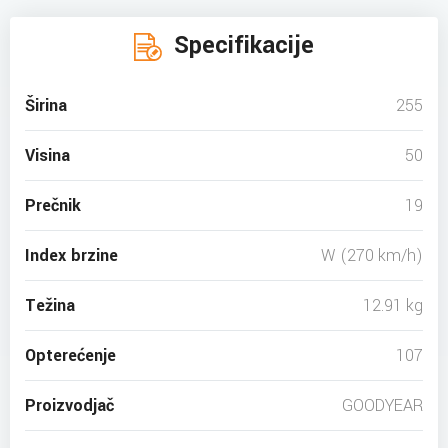
Specifikacije
Širina
255
Visina
50
Prečnik
19
Index brzine
W (270 km/h)
Težina
12.91 kg
Opterećenje
107
Proizvodjač
GOODYEAR