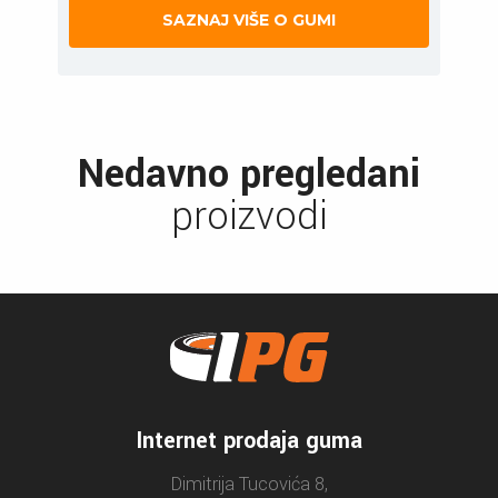
SAZNAJ VIŠE O GUMI
Nedavno pregledani
proizvodi
Internet prodaja guma
Dimitrija Tucovića 8,