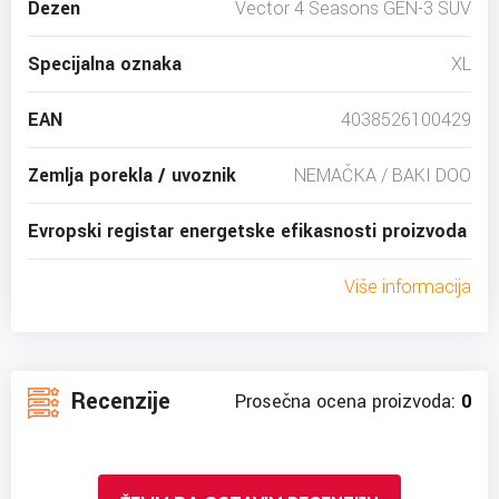
Dezen
Vector 4 Seasons GEN-3 SUV
Specijalna oznaka
XL
EAN
4038526100429
Zemlja porekla / uvoznik
NEMAČKA / BAKI DOO
Evropski registar energetske efikasnosti proizvoda
Više informacija
Recenzije
Prosečna ocena proizvoda:
0