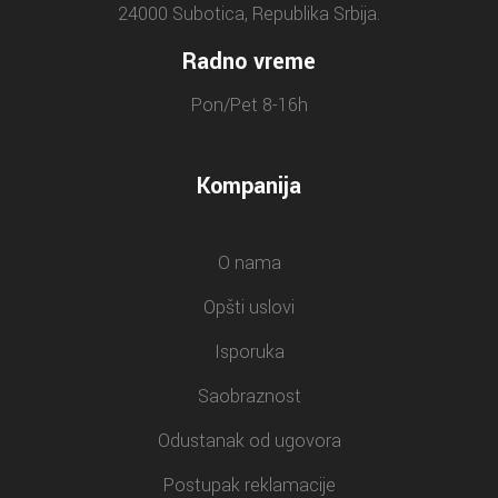
24000 Subotica, Republika Srbija.
Radno vreme
Pon/Pet 8-16h
Kompanija
O nama
Opšti uslovi
Isporuka
Saobraznost
Odustanak od ugovora
Postupak reklamacije