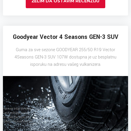
ŽELIM DA OSTAVIM RECENZIJU
Goodyear Vector 4 Seasons GEN-3 SUV
Guma za sve sezone GOODYEAR 255/50 R19 Vector
4Seasons GEN-3 SUV 107W dostupna je uz besplatnu
isporuku na adresu vašeg vulkanizera.