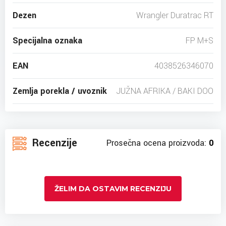
Dezen
Wrangler Duratrac RT
Specijalna oznaka
FP M+S
EAN
4038526346070
Zemlja porekla / uvoznik
JUŽNA AFRIKA / BAKI DOO
Recenzije
Prosečna ocena proizvoda:
0
ŽELIM DA OSTAVIM RECENZIJU