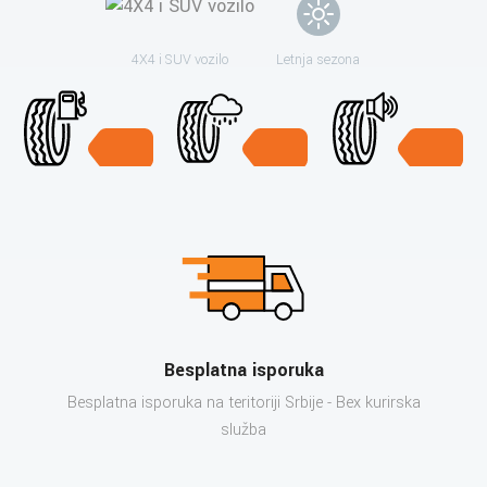
4X4 i SUV vozilo
Letnja sezona
Besplatna isporuka
Besplatna isporuka na teritoriji Srbije - Bex kurirska
služba