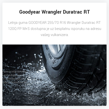
Goodyear Wrangler Duratrac RT
Letnja guma GOODYEAR 255/70 R16 Wrangler Duratrac RT
120Q FP M+S dostupna je uz besplatnu isporuku na adresu
vašeg vulkanizera.