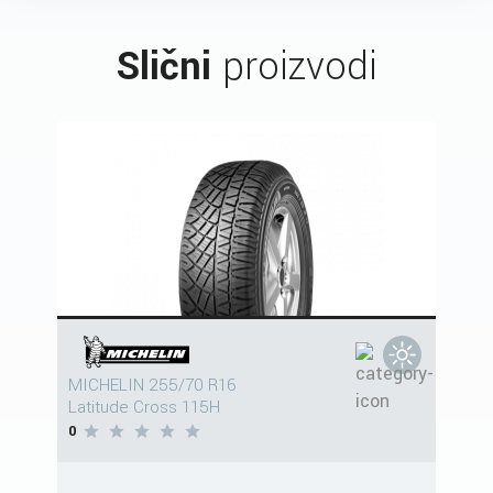
Slični
proizvodi
MICHELIN 255/70 R16
Latitude Cross 115H
0