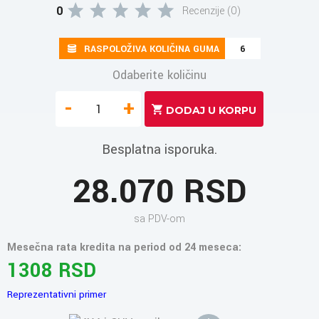
0
Recenzije (0)
RASPOLOŽIVA KOLIČINA GUMA
6
Odaberite količinu
-
+
Besplatna isporuka.
28.070 RSD
sa PDV-om
Mesečna rata kredita na period od 24 meseca:
1308 RSD
Reprezentativni primer