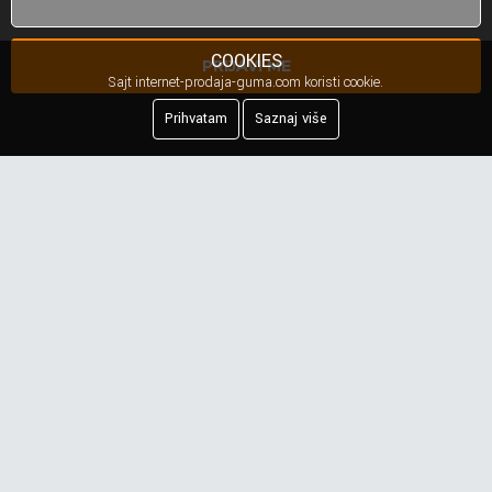
COOKIES
PRIJAVI ME
Sajt internet-prodaja-guma.com koristi cookie.
Prihvatam
Saznaj više