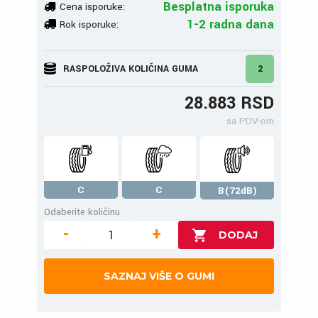
Besplatna isporuka
Cena isporuke:
1-2 radna dana
Rok isporuke:
RASPOLOŽIVA KOLIČINA GUMA
2
28.883 RSD
sa PDV-om
C
C
B(72dB)
Odaberite količinu
-
+
SAZNAJ VIŠE O GUMI