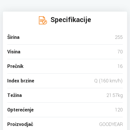
Specifikacije
Širina
255
Visina
70
Prečnik
16
Index brzine
Q (160 km/h)
Težina
21.57kg
Opterećenje
120
Proizvodjač
GOODYEAR