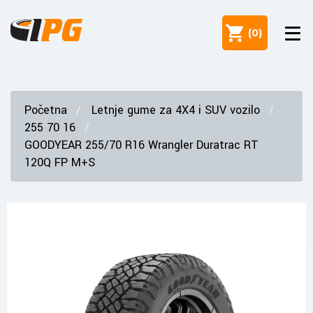
(
0
)
Početna
Letnje gume za 4X4 i SUV vozilo
255 70 16
GOODYEAR 255/70 R16 Wrangler Duratrac RT
120Q FP M+S