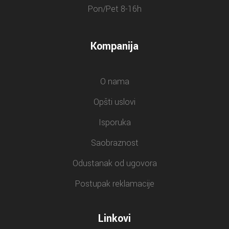
Pon/Pet 8-16h
Kompanija
O nama
Opšti uslovi
Isporuka
Saobraznost
Odustanak od ugovora
Postupak reklamacije
Linkovi