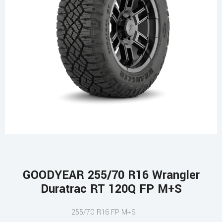
GOODYEAR 255/70 R16 Wrangler
Duratrac RT 120Q FP M+S
255/70 R16 FP M+S