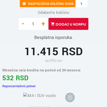
RASPOLOŽIVA KOLIČINA GUMA
1
Odaberite količinu
-
+
Besplatna isporuka.
11.415 RSD
sa PDV-om
Mesečna rata kredita na period od 24 meseca:
532 RSD
Reprezentativni primer