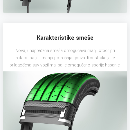
Karakteristike smeše
Nova, unapređena smeša omogućava manji otpor pri
rotaciji pa je i manja potrošnja goriva. Konstrukcija je
prilagođena suv vozilima, pa je omogućeno sporije habanje.