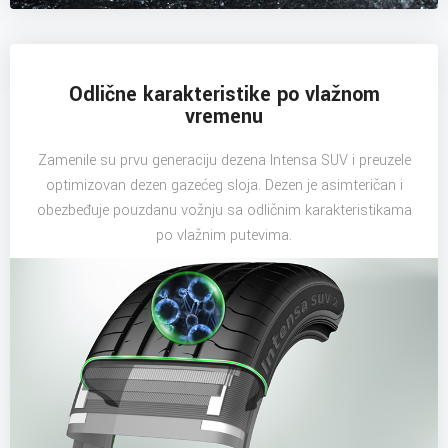
Odlične karakteristike po vlažnom
vremenu
Zamenile su prvu generaciju dezena Intensa SUV i preuzele
optimizovan dezen gazećeg sloja. Dezen je asimteričan i
obezbeđuje pouzdanu vožnju sa odličnim karakteristikama
po vlažnim putevima.