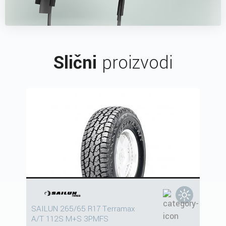
Slični
proizvodi
SAILUN 265/65 R17 Terramax
A/T 112S M+S 3PMFS