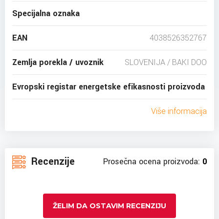
Specijalna oznaka
EAN
4038526352767
Zemlja porekla / uvoznik
SLOVENIJA / BAKI DOO
Evropski registar energetske efikasnosti proizvoda
Više informacija
Recenzije
Prosečna ocena proizvoda:
0
ŽELIM DA OSTAVIM RECENZIJU