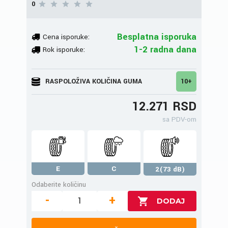
0
Besplatna isporuka
Cena isporuke:
1-2 radna dana
Rok isporuke:
RASPOLOŽIVA KOLIČINA GUMA
10+
12.271 RSD
sa PDV-om
E
C
2(73 dB)
Odaberite količinu
-
+