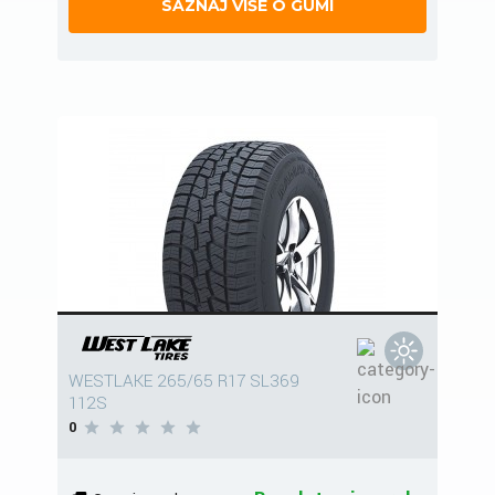
SAZNAJ VIŠE O GUMI
WESTLAKE 265/65 R17 SL369
112S
0