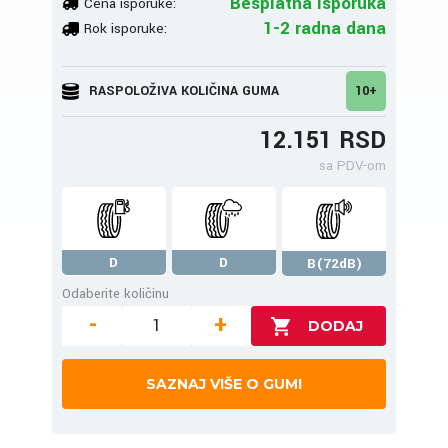
Besplatna isporuka
Cena isporuke:
1-2 radna dana
Rok isporuke:
RASPOLOŽIVA KOLIČINA GUMA
10+
12.151 RSD
sa PDV-om
D
D
B(72dB)
Odaberite količinu
-
+
SAZNAJ VIŠE O GUMI