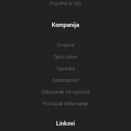
Pon/Pet 8-16h
Kompanija
O nama
Opšti uslovi
Isporuka
Saobraznost
Odustanak od ugovora
Postupak reklamacije
Linkovi