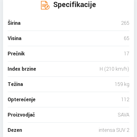
Specifikacije
Širina
265
Visina
65
Prečnik
17
Index brzine
H (210 km/h)
Težina
159 kg
Opterećenje
112
Proizvodjač
SAVA
Dezen
intensa SUV 2