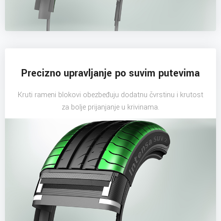
Precizno upravljanje po suvim putevima
Kruti rameni blokovi obezbeđuju dodatnu čvrstinu i krutost
za bolje prijanjanje u krivinama.