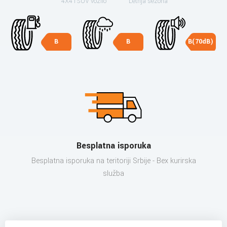
4X4 i SUV vozilo
Letnja sezona
B
B
B(70dB)
Besplatna isporuka
Besplatna isporuka na teritoriji Srbije - Bex kurirska
služba