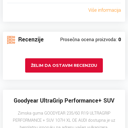
Više informacija
Recenzije
Prosečna ocena proizvoda:
0
ŽELIM DA OSTAVIM RECENZIJU
Goodyear UltraGrip Performance+ SUV
Zimska guma GOODYEAR 235/60 R19 ULTRAGRIP
PERFORMANCE + SUV 107H XL OE AUDI dostupna je uz
besplatnu isporuku na adresu vašeg vulkanizera.