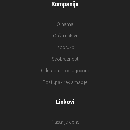
Kompanija
O nama
Opšti uslovi
Isporuka
Saobraznost
Odustanak od ugovora
Postupak reklamacije
Linkovi
Plaćanje cene