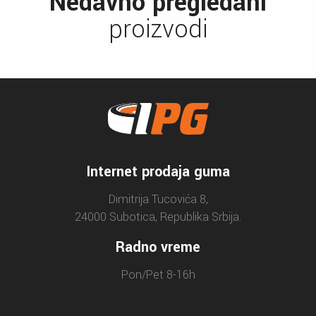
Nedavno pregledani
proizvodi
Internet prodaja guma
Dimitrija Tucovića 8,
24000 Subotica, Republika Srbija.
Radno vreme
Pon/Pet 8-16h