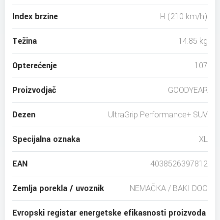
Index brzine
H (210 km/h)
Težina
14.85 kg
Opterećenje
107
Proizvodjač
GOODYEAR
Dezen
UltraGrip Performance+ SUV
Specijalna oznaka
XL
EAN
4038526397812
Zemlja porekla / uvoznik
NEMAČKA / BAKI DOO
Evropski registar energetske efikasnosti proizvoda