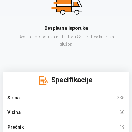
Besplatna isporuka
Besplatna isporuka na teritoriji Srbije - Bex kurirska
služba
Specifikacije
Širina
235
Visina
60
Prečnik
19