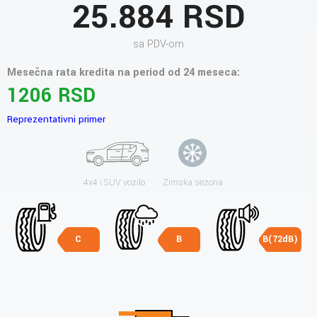
25.884 RSD
sa PDV-om
Mesečna rata kredita na period od 24 meseca:
1206 RSD
Reprezentativni primer
4x4 i SUV vozilo
Zimska sezona
C
B
B(72dB)