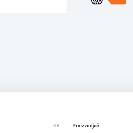
305
Proizvodjač