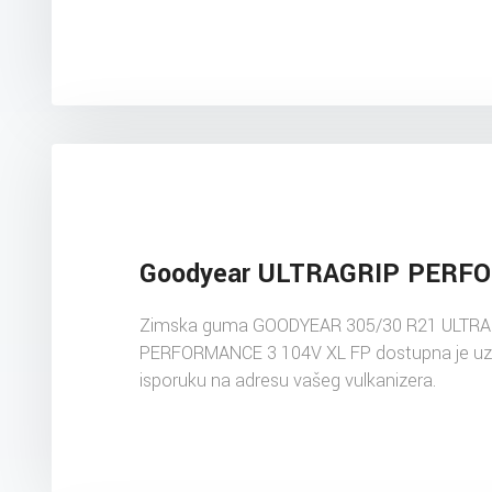
Goodyear ULTRAGRIP PERF
Zimska guma GOODYEAR 305/30 R21 ULTR
PERFORMANCE 3 104V XL FP dostupna je uz
isporuku na adresu vašeg vulkanizera.