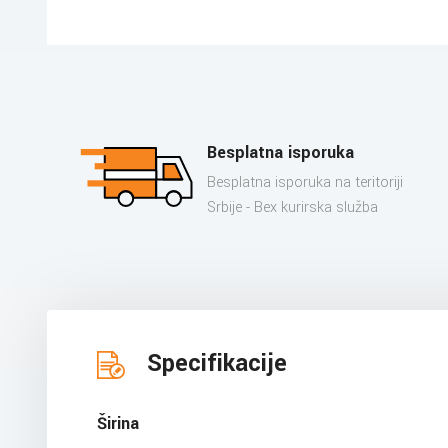
Besplatna isporuka
Besplatna isporuka na teritoriji
Srbije - Bex kurirska služba
Specifikacije
Širina