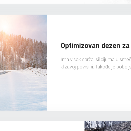
Optimizovan dezen za 
Ima visok saržaj silicijuma u smeš
klizavoj površini. Takođe je pobolj