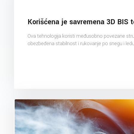
Korišćena je savremena 3D BIS t
Ova tehnologija koristi međusobno povezane struk
obezbeđena stabilnost i rukovanje po snegu i ledu