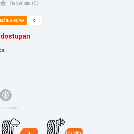
Recenzije (0)
LIČINA GUMA
0
e dostupan
ka.
ska sezona
B
B(73dB)