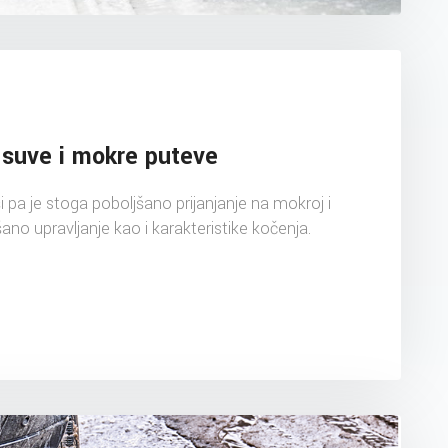
suve i mokre puteve
i pa je stoga poboljšano prijanjanje na mokroj i
šano upravljanje kao i karakteristike kočenja.