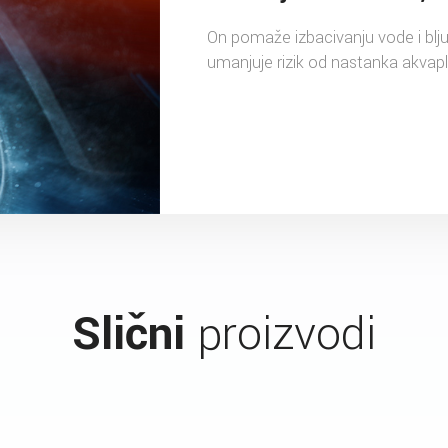
On pomaže izbacivanju vode i blju
umanjuje rizik od nastanka akvapl
Slični
proizvodi