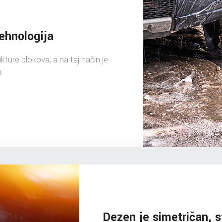
ehnologija
ture blokova, a na taj način je
.
Dezen je simetričan, s