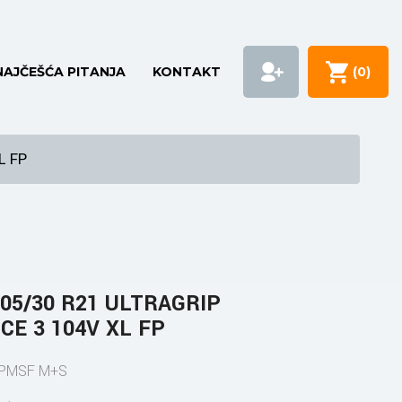
NAJČEŠĆA PITANJA
KONTAKT
(
0
)
L FP
05/30 R21 ULTRAGRIP
E 3 104V XL FP
3PMSF M+S