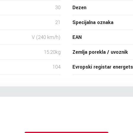
30
Dezen
21
Specijalna oznaka
V (240 km/h)
EAN
15.20kg
Zemlja porekla / uvoznik
104
Evropski registar energet