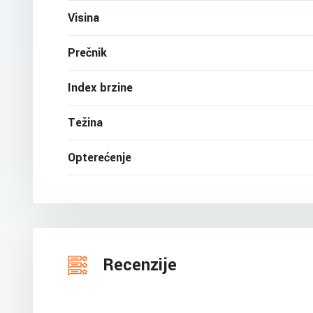
Visina
Prečnik
Index brzine
Težina
Opterećenje
Recenzije