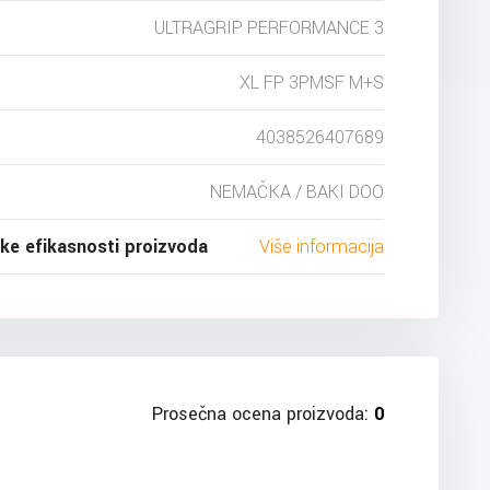
ULTRAGRIP PERFORMANCE 3
XL FP 3PMSF M+S
4038526407689
NEMAČKA / BAKI DOO
ske efikasnosti proizvoda
Više informacija
Prosečna ocena proizvoda:
0