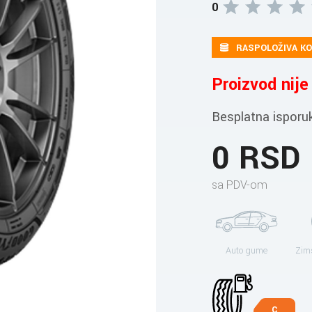
0
RASPOLOŽIVA KO
Proizvod nij
Besplatna isporu
0 RSD
sa PDV-om
Auto gume
Zim
C