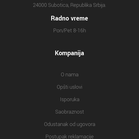
24000 Subotica, Republika Srbija.
Radno vreme
Pon/Pet 8-16h
Kompanija
O nama
Opšti uslovi
Isporuka
Saobraznost
Odustanak od ugovora
Postupak reklamacije