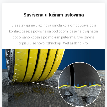
Savršena u kišnim uslovima
U sastav gume ulazi nova smola koja omogućava bolji
kontakt gazeće površine sa podlogom, pa je na ovaj način
poboljšano kočenje po mokrim putevima. Ove izmene
pripisuju se novoj tehnologiji Wet Braking Pro.