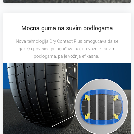
Moćna guma na suvim podlogama
Nova tehnologija Dry Contact Plus omogućava da se
gazeća površina prilagođava načinu vožnje i suvim
podlogama, pa je vožnja efikasna.