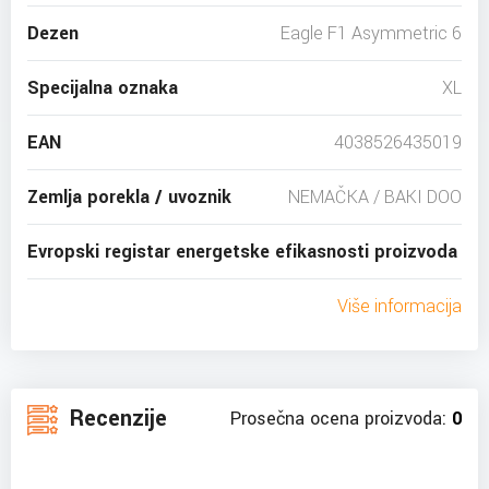
Dezen
Eagle F1 Asymmetric 6
Specijalna oznaka
XL
EAN
4038526435019
Zemlja porekla / uvoznik
NEMAČKA / BAKI DOO
Evropski registar energetske efikasnosti proizvoda
Više informacija
Recenzije
Prosečna ocena proizvoda:
0