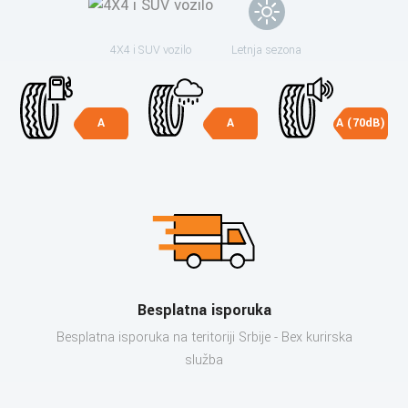
4X4 i SUV vozilo
Letnja sezona
A
A
A (70dB)
Besplatna isporuka
Besplatna isporuka na teritoriji Srbije - Bex kurirska
služba