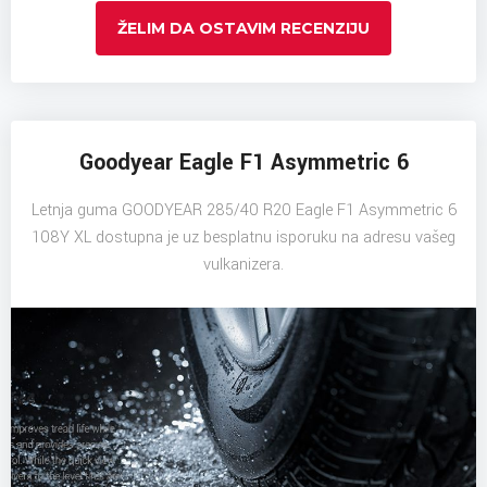
ŽELIM DA OSTAVIM RECENZIJU
Goodyear Eagle F1 Asymmetric 6
Letnja guma GOODYEAR 285/40 R20 Eagle F1 Asymmetric 6
108Y XL dostupna je uz besplatnu isporuku na adresu vašeg
vulkanizera.