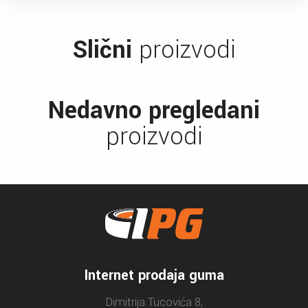
Slični
proizvodi
Nedavno pregledani
proizvodi
Internet prodaja guma
Dimitrija Tucovića 8,