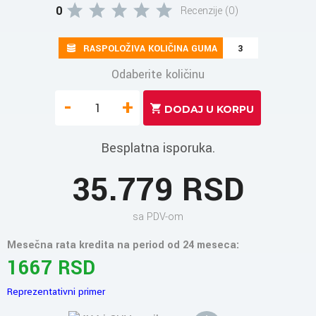
0
Recenzije (0)
RASPOLOŽIVA KOLIČINA GUMA
3
Odaberite količinu
-
+
Besplatna isporuka.
35.779 RSD
sa PDV-om
Mesečna rata kredita na period od 24 meseca:
1667 RSD
Reprezentativni primer