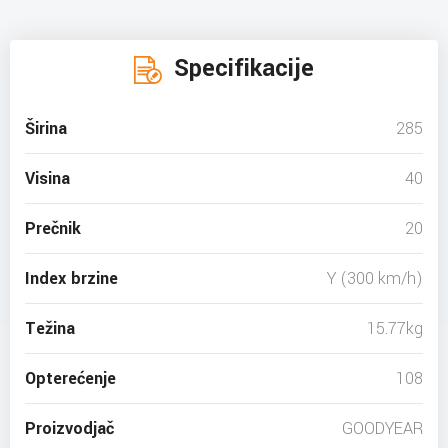
Specifikacije
Širina
285
Visina
40
Prečnik
20
Index brzine
Y (300 km/h)
Težina
15.77kg
Opterećenje
108
Proizvodjač
GOODYEAR