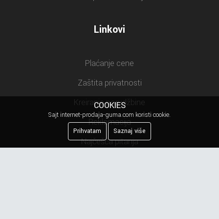
Linkovi
Plaćanje cene
Zaštita privatnosti
Kreiranje porudžbine
COOKIES
Sajt internet-prodaja-guma.com koristi cookie.
Reklamacija
Prihvatam
Saznaj više
Najčešća pitanja
Obaveštenje o privatnosti
Newsletter