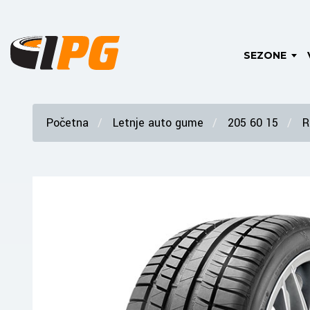
SEZONE
Početna
Letnje auto gume
205 60 15
R