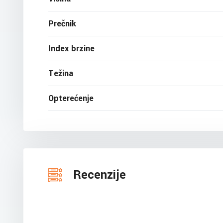
Prečnik
Index brzine
Težina
Opterećenje
Recenzije