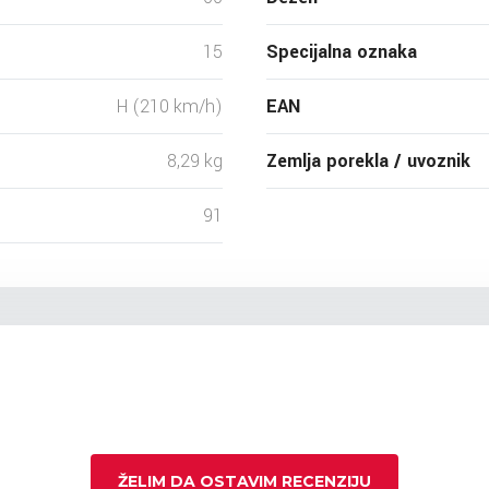
15
Specijalna oznaka
H (210 km/h)
EAN
8,29 kg
Zemlja porekla / uvoznik
91
ŽELIM DA OSTAVIM RECENZIJU