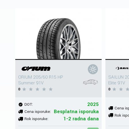
ORIUM 205/60 R15 HP
SAILUN 20
Summer 91V
Elite 91V
0
0
2025
DOT:
Cena is
Besplatna isporuka
Cena isporuke:
Rok isp
1-2 radna dana
Rok isporuke: