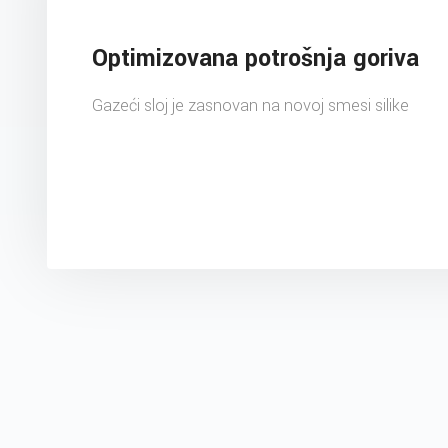
Optimizovana potrošnja goriva
Gazeći sloj je zasnovan na novoj smesi silike