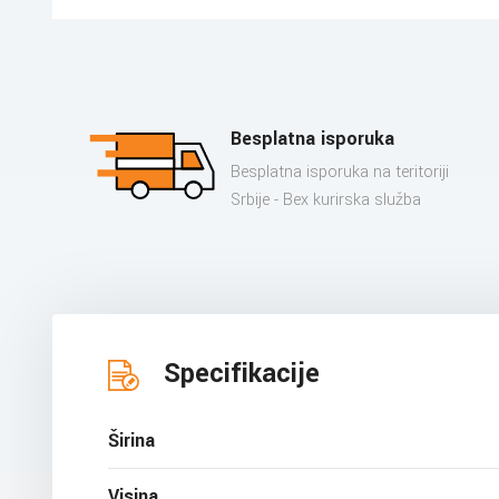
Besplatna isporuka
Besplatna isporuka na teritoriji
Srbije - Bex kurirska služba
Specifikacije
Širina
Visina