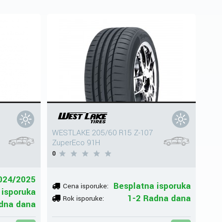
WESTLAKE 205/60 R15 Z-107
ZuperEco 91H
0
024/2025
Besplatna isporuka
Cena isporuke:
 isporuka
1-2 Radna dana
Rok isporuke:
adna dana