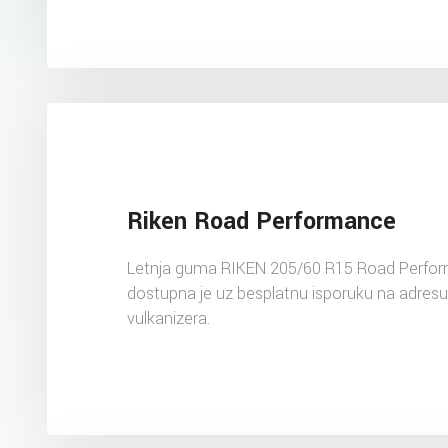
Riken Road Performance
Letnja guma RIKEN 205/60 R15 Road Perfo
dostupna je uz besplatnu isporuku na adres
vulkanizera.