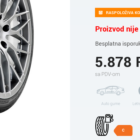
RASPOLOŽIVA KO
Proizvod nij
Besplatna isporu
5.878
sa PDV-om
Auto gume
Letn
C