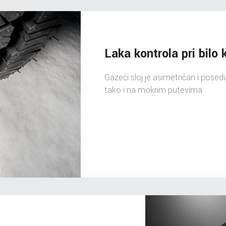
Laka kontrola pri bilo k
Gazeći sloj je asimetričan i posed
tako i na mokrim putevima