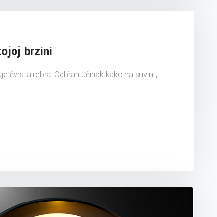
ojoj brzini
uje čvrsta rebra. Odličan učinak kako na suvim,