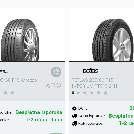
5/60 R15 Atrezzo
PETLAS 205/60 R15
IMPERIUM PT515 91H
0
2
DOT:
Besplatna isporuka
poruke:
Besplatna
Cena isporuke:
1-2 radna dana
oruke:
1-2 r
Rok isporuke: