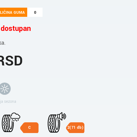
LIČINA GUMA
0
e dostupan
ka.
 RSD
ja sezona
C
2(71 db)