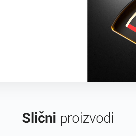
Slični
proizvodi