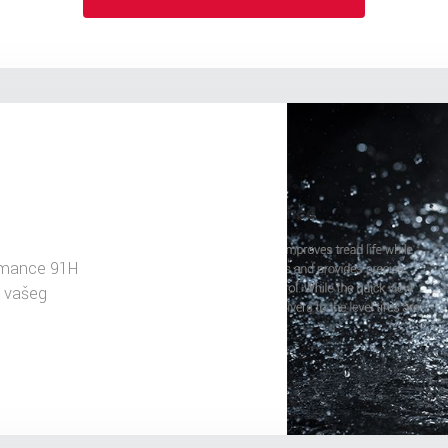
rmance 91H
u vašeg