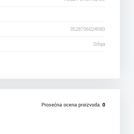
3528706024580
Srbija
Prosečna ocena proizvoda:
0